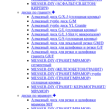
MESSER-DIY (АСФАЛЬТ/СВ.БЕТОН/
КИРПИЧ)
диски по граниту
Алмазный диск G/X-J (сплошная кромка)
Алмазный турбо диск G/M
Алмазный турбо диск YL Granite
Алмазный диск G/L (сплошная кромка)
Алмазный диск G/L J-Slot (с микропазом)
Алмазный диск G/S (сплошная кромка)
Алмазный диск для лекальной резки GM/D
Алмазный диск для шлифовки и резки G/F
Алмазный диск для резки и шлифовки
гранита GR/F
MESSER-DIY (ГРАНИТ/МРАМОР)
сегментный
MESSER-DIY (ЖЕЛЕЗОБЕТОН/ГРАНИТ)
MESSER-DIY (ГРАНИТ/МРАМОР) турбо
MESSER-DIY (ГРАНИТ/МРАМОР)
сплошная кромка
MESSER-DIY (ГРАНИТ/ КЕРАМОГРАНИТ/
МРАМОР)
диски по мрамору
Алмазный диск для резки и шлифовки
мрамора M/F
MESSER-DIY (ГРАНИТ/МРАМОР)