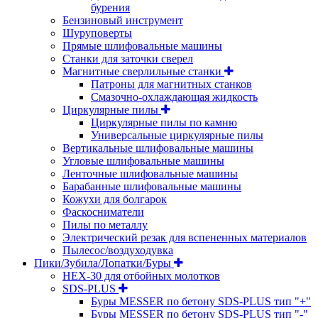
бурения
Бензиновый инструмент
Шуруповерты
Прямые шлифовальные машины
Станки для заточки сверел
Магнитные сверлильные станки
Патроны для магнитных станков
Смазочно-охлаждающая жидкость
Циркулярные пилы
Циркулярные пилы по камню
Универсальные циркулярные пилы
Вертикальные шлифовальные машины
Угловые шлифовальные машины
Ленточные шлифовальные машины
Барабанные шлифовальные машины
Кожухи для болгарок
Фаскосниматели
Пилы по металлу
Электрический резак для вспененных материалов
Пылесос/воздуходувка
Пики/Зубила/Лопатки/Буры
HEX-30 для отбойных молотков
SDS-PLUS
Буры MESSER по бетону SDS-PLUS тип "+"
Буры MESSER по бетону SDS-PLUS тип "-"