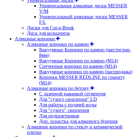
Универсальные диски
Универсальные алмазные диски MESSER
V/M
Универсальный алмазные диски MESSER
F/L
Диски для Cut-n-Break
Диск для кольцереза
Алмазные коронки
Алмазные коронки по камню
Вакуумные Коронки по камню (шестигран.
8мм)
Вакуумные Коронки по камню (M14)
Спеченные коронки по камню (M14)
Вакуумные коронки по камню (распродажа)
Коронки MESSER REDLINE по граниту
(М14)
Алмазные коронки по бетону
С лазерной наваркой сегментов
Для "сухого сверления" LD
Для работы с подачей воды
Для "сухого" сверления
Для подразетников
Доп. оснастка для алмазного бурения
Алмазные коронки по стеклу и керамической
плитке