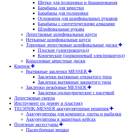
Щетки для полировки и браширования
Барабаны для зачистки
Барабаны для полировки
Основания для шлифовальных рукавов
Барабаны с синтетическими алмазами
Шлифовальные рукава
Лепестковые шлифовальные круги
Нетканые шлифовальные круги
Торцевые лепестковые шлифовальные диски
Плоские (электрокорунд)
Конические (циркониевый электрокорунд)
Коралловые зачистные диски
Крепеж
Вытяжные заклепки MESSER
Заклепки вытяжные открытого типа
Заклепки вытяжные закрытого типа
Заклепки резьбовые MESSER
Заклепки цилиндрические с насечкой
Лепестковые сверла
Инструмент по дереву и пластику
TECHNIK-MESSER аккумуляторные решения
Аккумуляторы для кемпинга, охоты и рыбалки
Аккумуляторы в защитных кейсах
Полезные аксессуары
Пылесборные мешки