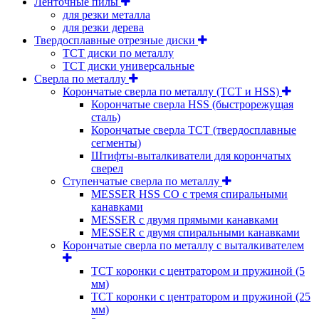
Ленточные пилы
для резки металла
для резки дерева
Твердосплавные отрезные диски
ТСТ диски по металлу
ТСТ диски универсальные
Сверла по металлу
Корончатые сверла по металлу (TCT и HSS)
Корончатые сверла HSS (быстрорежущая
сталь)
Корончатые сверла TCT (твердосплавные
сегменты)
Штифты-выталкиватели для корончатых
сверел
Ступенчатые сверла по металлу
MESSER HSS CО с тремя спиральными
канавками
MESSER с двумя прямыми канавками
MESSER с двумя спиральными канавками
Корончатые сверла по металлу c выталкивателем
ТСТ коронки с центратором и пружиной (5
мм)
ТСТ коронки с центратором и пружиной (25
мм)