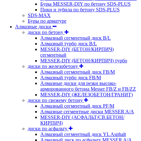
Буры MESSER-DIY по бетону SDS-PLUS
Пики и зубила по бетону SDS-PLUS
SDS-MAX
Буры по арматуре
Алмазные диски
диски по бетону
Алмазный сегментный диск B/L
Алмазный турбо диск B/L
MESSER-DIY (БЕТОН/КИРПИЧ)
сегментный
MESSER-DIY (БЕТОН/КИРПИЧ) турбо
диски по железобетону
Алмазный сегментный диск FB/M
Алмазный турбо диск FB/M
Алмазные диски для резки высоко-
армированного бетона Messer FB/Z и FB/ZZ
MESSER-DIY (ЖЕЛЕЗОБЕТОН/ГРАНИТ)
диски по свежему бетону
Алмазный сегментный диск PF/M
Алмазные сегментные диски MESSER A/A
MESSER-DIY (АСФАЛЬТ/СВ.БЕТОН/
КИРПИЧ)
диски по асфальту
Алмазный сегментный диск YL Asphalt
Алмазный диск по асфальту MESSER A/A