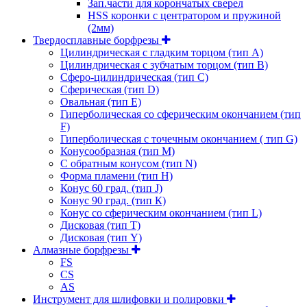
Зап.части для корончатых сверел
HSS коронки с центратором и пружиной
(2мм)
Твердосплавные борфрезы
Цилиндрическая с гладким торцом (тип А)
Цилиндрическая с зубчатым торцом (тип В)
Сферо-цилиндрическая (тип С)
Сферическая (тип D)
Овальная (тип Е)
Гиперболическая со сферическим окончанием (тип
F)
Гиперболическая с точечным окончанием ( тип G)
Конусообразная (тип М)
C обратным конусом (тип N)
Форма пламени (тип H)
Конус 60 град. (тип J)
Конус 90 град. (тип К)
Конус со сферическим окончанием (тип L)
Дисковая (тип Т)
Дисковая (тип Y)
Алмазные борфрезы
FS
CS
AS
Инструмент для шлифовки и полировки