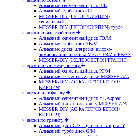
Алмазный сегментный диск B/L
Алмазный турбо диск B/L
MESSER-DIY (БЕТОН/КИРПИЧ)
сегментный
MESSER-DIY (БЕТОН/КИРПИЧ) турбо
диски по железобетону
Алмазный сегментный диск FB/M
Алмазный турбо диск FB/M
Алмазные диски для резки высоко-
армированного бетона Messer FB/Z и FB/ZZ
MESSER-DIY (ЖЕЛЕЗОБЕТОН/ГРАНИТ)
диски по свежему бетону
Алмазный сегментный диск PF/M
Алмазные сегментные диски MESSER A/A
MESSER-DIY (АСФАЛЬТ/СВ.БЕТОН/
КИРПИЧ)
диски по асфальту
Алмазный сегментный диск YL Asphalt
Алмазный диск по асфальту MESSER A/A
MESSER-DIY (АСФАЛЬТ/СВ.БЕТОН/
КИРПИЧ)
диски по граниту
Алмазный диск G/X-J (сплошная кромка)
Алмазный турбо диск G/M