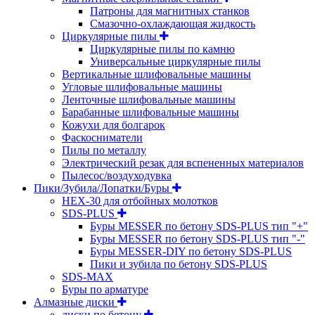
Патроны для магнитных станков
Смазочно-охлаждающая жидкость
Циркулярные пилы
Циркулярные пилы по камню
Универсальные циркулярные пилы
Вертикальные шлифовальные машины
Угловые шлифовальные машины
Ленточные шлифовальные машины
Барабанные шлифовальные машины
Кожухи для болгарок
Фаскосниматели
Пилы по металлу
Электрический резак для вспененных материалов
Пылесос/воздуходувка
Пики/Зубила/Лопатки/Буры
HEX-30 для отбойных молотков
SDS-PLUS
Буры MESSER по бетону SDS-PLUS тип "+"
Буры MESSER по бетону SDS-PLUS тип "-"
Буры MESSER-DIY по бетону SDS-PLUS
Пики и зубила по бетону SDS-PLUS
SDS-MAX
Буры по арматуре
Алмазные диски
диски по бетону