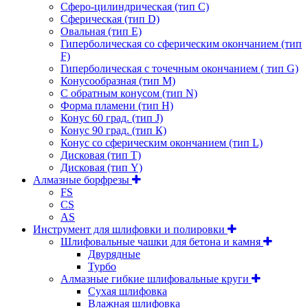
Сферо-цилиндрическая (тип С)
Сферическая (тип D)
Овальная (тип Е)
Гиперболическая со сферическим окончанием (тип
F)
Гиперболическая с точечным окончанием ( тип G)
Конусообразная (тип М)
C обратным конусом (тип N)
Форма пламени (тип H)
Конус 60 град. (тип J)
Конус 90 град. (тип К)
Конус со сферическим окончанием (тип L)
Дисковая (тип Т)
Дисковая (тип Y)
Алмазные борфрезы
FS
CS
AS
Инструмент для шлифовки и полировки
Шлифовальные чашки для бетона и камня
Двурядные
Турбо
Алмазные гибкие шлифовальные круги
Cухая шлифовка
Влажная шлифовка