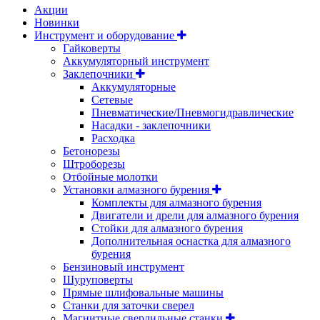
Акции
Новинки
Инструмент и оборудование
Гайковерты
Аккумуляторный инструмент
Заклепочники
Аккумуляторные
Сетевые
Пневматические/Пневмогидравлические
Насадки - заклепочники
Расходка
Бетонорезы
Штроборезы
Отбойные молотки
Установки алмазного бурения
Комплекты для алмазного бурения
Двигатели и дрели для алмазного бурения
Стойки для алмазного бурения
Дополнительная оснастка для алмазного
бурения
Бензиновый инструмент
Шуруповерты
Прямые шлифовальные машины
Станки для заточки сверел
Магнитные сверлильные станки