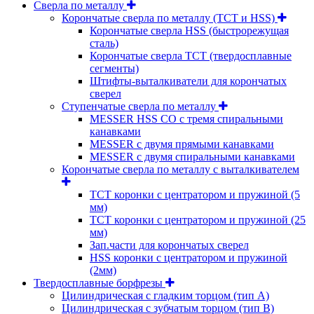
Сверла по металлу
Корончатые сверла по металлу (TCT и HSS)
Корончатые сверла HSS (быстрорежущая
сталь)
Корончатые сверла TCT (твердосплавные
сегменты)
Штифты-выталкиватели для корончатых
сверел
Ступенчатые сверла по металлу
MESSER HSS CО с тремя спиральными
канавками
MESSER с двумя прямыми канавками
MESSER с двумя спиральными канавками
Корончатые сверла по металлу c выталкивателем
ТСТ коронки с центратором и пружиной (5
мм)
ТСТ коронки с центратором и пружиной (25
мм)
Зап.части для корончатых сверел
HSS коронки с центратором и пружиной
(2мм)
Твердосплавные борфрезы
Цилиндрическая с гладким торцом (тип А)
Цилиндрическая с зубчатым торцом (тип В)