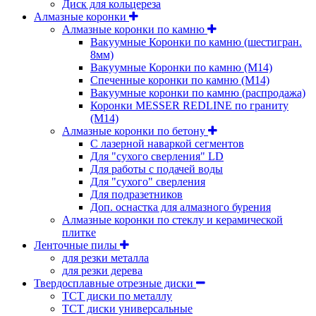
Диск для кольцереза
Алмазные коронки
Алмазные коронки по камню
Вакуумные Коронки по камню (шестигран.
8мм)
Вакуумные Коронки по камню (M14)
Спеченные коронки по камню (M14)
Вакуумные коронки по камню (распродажа)
Коронки MESSER REDLINE по граниту
(М14)
Алмазные коронки по бетону
С лазерной наваркой сегментов
Для "сухого сверления" LD
Для работы с подачей воды
Для "сухого" сверления
Для подразетников
Доп. оснастка для алмазного бурения
Алмазные коронки по стеклу и керамической
плитке
Ленточные пилы
для резки металла
для резки дерева
Твердосплавные отрезные диски
ТСТ диски по металлу
ТСТ диски универсальные