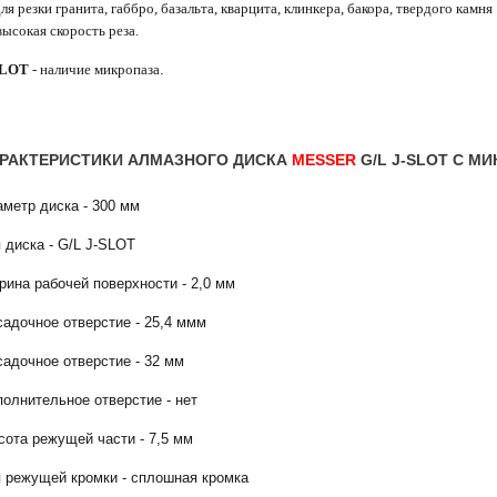
для резки гранита, габбро, базальта, кварцита, клинкера, бакора, твердого камня
высокая скорость реза.
SLOT
- наличие микро
паза
.
РАКТЕРИСТИКИ АЛМАЗНОГО ДИСКА
MESSER
G/L J-SLOT С М
метр диска - 300 мм
 диска - G/L J-SLOT
ина рабочей поверхности - 2,0 мм
адочное отверстие - 25,4 ммм
адочное отверстие - 32 мм
олнительное отверстие - нет
сота режущей части - 7,5 мм
п режущей кромки - сплошная кромка