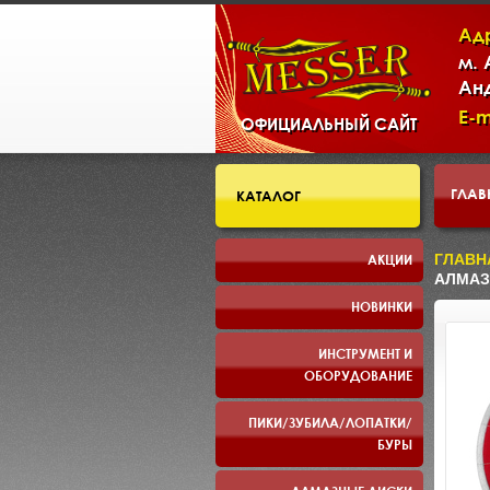
Ад
м.
Ан
E-m
ОФИЦИАЛЬНЫЙ САЙТ
ГЛАВ
КАТАЛОГ
СКЛ
АКЦИИ
ГЛАВН
АЛМАЗ
НОВИНКИ
ПРЕЗ
ИНСТРУМЕНТ И
ОБОРУДОВАНИЕ
ПИКИ/ЗУБИЛА/ЛОПАТКИ/
БУРЫ