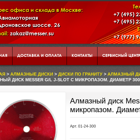
Те
рес офиса и склада в Москве:
+7 (495) 
 Авиамоторная
+7 (495) 
дроновское шоссе. 26
ail:
zakaz@messer.su
+7 (977) 
НАЯ
ДОСТАВКА И ОПЛАТА
КОНТАКТЫ
СЕРВИСНЫЙ ЦЕНТ
АД
КОРЗИНА
О НАС
АЯ
>
АЛМАЗНЫЕ ДИСКИ
>
ДИСКИ ПО ГРАНИТУ
>
АЛМАЗНЫЙ ДИ
НЫЙ ДИСК MESSER G/L J-SLOT С МИКРОПАЗОМ. ДИАМЕТР 30
ЕНТАЦИЯ ИНСТРУМЕНТА И ОБОРУДОВАНИЯ MESSER
Алмазный диск Messe
микропазом. Диаме
Арт. 01-24-300