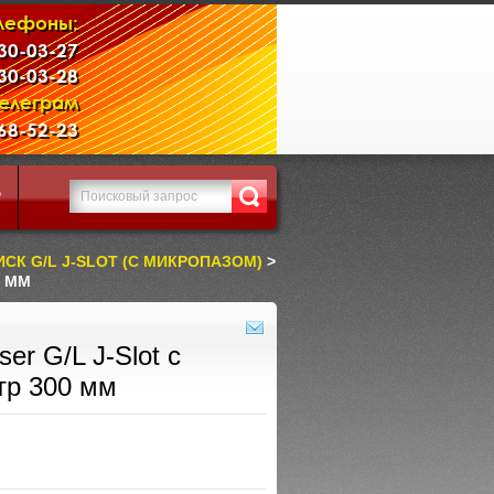
лефоны:
230-03-27
230-03-28
Телеграм
968-52-23
Р
СК G/L J-SLOT (С МИКРОПАЗОМ)
>
0 ММ
r G/L J-Slot с
тр 300 мм