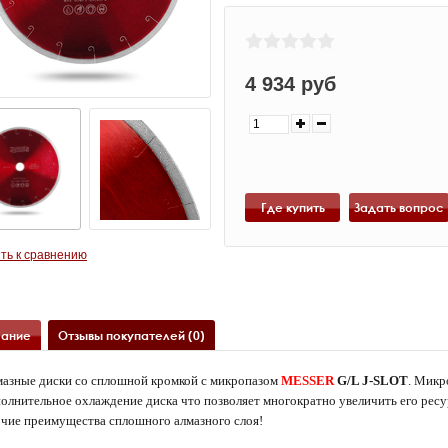
4 934 руб
Где купить
ть к сравнению
ание
Отзывы покупателей (0)
азные диски со сплошной кромкой с микропазом
MESSER
G/L J-SLOT
. Микр
олнительное охлаждение диска что позволяет многократно увеличить его рес
чие преимущества сплошного алмазного слоя!