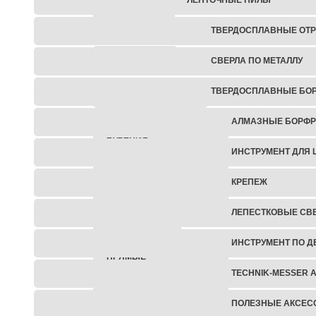
БЕТОНОРЕЗЫ
ТВЕРДОСПЛАВНЫЕ ОТР
ШТРОБОРЕЗЫ
СВЕРЛА ПО МЕТАЛЛУ
ТВЕРДОСПЛАВНЫЕ БО
ОТБОЙНЫЕ МОЛОТКИ
АЛМАЗНЫЕ БОРФ
УСТАНОВКИ АЛМАЗНОГО
БУРЕНИЯ
ИНСТРУМЕНТ ДЛЯ 
БЕНЗИНОВЫЙ
КРЕПЕЖ
ИНСТРУМЕНТ
ЛЕПЕСТКОВЫЕ СВ
ШУРУПОВЕРТЫ
ИНСТРУМЕНТ ПО Д
ПРЯМЫЕ
ШЛИФОВАЛЬНЫЕ
TECHNIK-MESSER 
МАШИНЫ
ПОЛЕЗНЫЕ АКСЕС