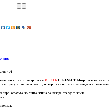
нению
лей (0)
сплошной кромкой с микропазом
MESSER
G/L J-SLOT
. Микропазы в алмазном
ть его ресурс сохранив высокую скорость и прочие преимущества сплошного 
 габбро, базальта, кварцита, клинкера, бакора, твердого камня
реза.
.
икро
паза