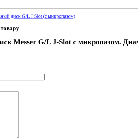
ный диск G/L J-Slot (с микропазом)
 товару
ск Messer G/L J-Slot с микропазом. Диа