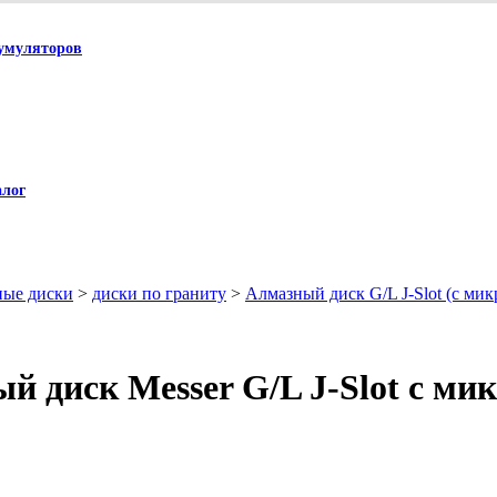
умуляторов
алог
ные диски
>
диски по граниту
>
Алмазный диск G/L J-Slot (с мик
й диск Messer G/L J-Slot с ми