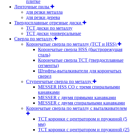
плитке
Ленточные пилы
для резки металла
для резки дерева
Твердосплавные отрезные диски
ТСТ диски по металлу
ТСТ диски универсальные
Сверла по металлу
Корончатые сверла по металлу (TCT и HSS)
Корончатые сверла HSS (быстрорежущая
сталь)
Корончатые сверла TCT (твердосплавные
сегменты)
Штифты-выталкиватели для корончатых
сверел
Ступенчатые сверла по металлу
MESSER HSS CО с тремя спиральными
канавками
MESSER с двумя прямыми канавками
MESSER с двумя спиральными канавками
Корончатые сверла по металлу c выталкивателем
ТСТ коронки с центратором и пружиной (5
мм)
ТСТ коронки с центратором и пружиной (25