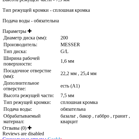
Тип режущей кромки - сплошная кромка
Подача воды - обязательна
Параметры
Диаметр диска (мм):
200
Производитель:
MESSER
Тип диска:
G/L
Ширина рабочей
1,6 мм
поверхности:
Посадочное отверстие
22,2 мм , 25,4 мм
(мм):
Дополнительное
есть (А1)
отверстие:
Высота режущей части:
7,5 мм
Тип режущей кромки:
сплошная кромка
Подача воды:
обязательна
Обрабатываемый
базальт , бакор , габбро , гранит ,
материал:
кварцит
Отзывы (0)
Reviews are disabled