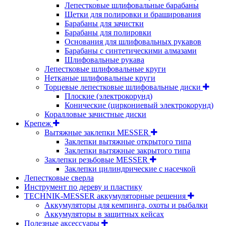
Лепестковые шлифовальные барабаны
Щетки для полировки и браширования
Барабаны для зачистки
Барабаны для полировки
Основания для шлифовальных рукавов
Барабаны с синтетическими алмазами
Шлифовальные рукава
Лепестковые шлифовальные круги
Нетканые шлифовальные круги
Торцевые лепестковые шлифовальные диски
Плоские (электрокорунд)
Конические (циркониевый электрокорунд)
Коралловые зачистные диски
Крепеж
Вытяжные заклепки MESSER
Заклепки вытяжные открытого типа
Заклепки вытяжные закрытого типа
Заклепки резьбовые MESSER
Заклепки цилиндрические с насечкой
Лепестковые сверла
Инструмент по дереву и пластику
TECHNIK-MESSER аккумуляторные решения
Аккумуляторы для кемпинга, охоты и рыбалки
Аккумуляторы в защитных кейсах
Полезные аксессуары