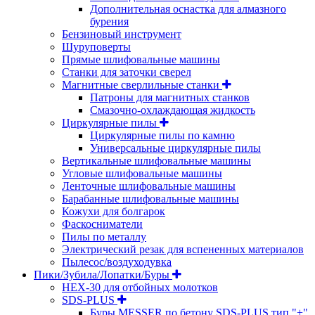
Дополнительная оснастка для алмазного
бурения
Бензиновый инструмент
Шуруповерты
Прямые шлифовальные машины
Станки для заточки сверел
Магнитные сверлильные станки
Патроны для магнитных станков
Смазочно-охлаждающая жидкость
Циркулярные пилы
Циркулярные пилы по камню
Универсальные циркулярные пилы
Вертикальные шлифовальные машины
Угловые шлифовальные машины
Ленточные шлифовальные машины
Барабанные шлифовальные машины
Кожухи для болгарок
Фаскосниматели
Пилы по металлу
Электрический резак для вспененных материалов
Пылесос/воздуходувка
Пики/Зубила/Лопатки/Буры
HEX-30 для отбойных молотков
SDS-PLUS
Буры MESSER по бетону SDS-PLUS тип "+"