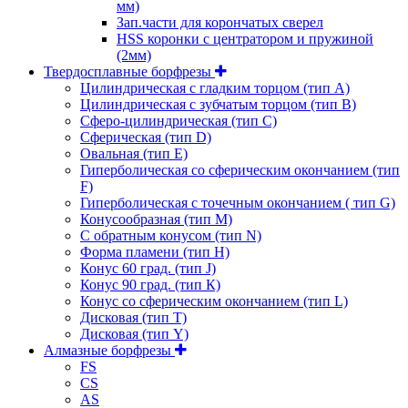
мм)
Зап.части для корончатых сверел
HSS коронки с центратором и пружиной
(2мм)
Твердосплавные борфрезы
Цилиндрическая с гладким торцом (тип А)
Цилиндрическая с зубчатым торцом (тип В)
Сферо-цилиндрическая (тип С)
Сферическая (тип D)
Овальная (тип Е)
Гиперболическая со сферическим окончанием (тип
F)
Гиперболическая с точечным окончанием ( тип G)
Конусообразная (тип М)
C обратным конусом (тип N)
Форма пламени (тип H)
Конус 60 град. (тип J)
Конус 90 град. (тип К)
Конус со сферическим окончанием (тип L)
Дисковая (тип Т)
Дисковая (тип Y)
Алмазные борфрезы
FS
CS
AS