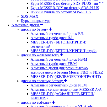
Буры MESSER по бетону SDS-PLUS тип "-"
Буры MESSER-DIY по бетону SDS-PLUS
Пики и зубила по бетону SDS-PLUS
SDS-MAX
Буры по арматуре
Алмазные диски
диски по бетону
Алмазный сегментный диск B/L
Алмазный турбо диск B/L
MESSER-DIY (БЕТОН/КИРПИЧ)
сегментный
MESSER-DIY (БЕТОН/КИРПИЧ) турбо
диски по железобетону
Алмазный сегментный диск FB/M
Алмазный турбо диск FB/M
Алмазные диски для резки высоко-
армированного бетона Messer FB/Z и FB/ZZ
MESSER-DIY (ЖЕЛЕЗОБЕТОН/ГРАНИТ)
диски по свежему бетону
Алмазный сегментный диск PF/M
Алмазные сегментные диски MESSER A/A
MESSER-DIY (АСФАЛЬТ/СВ.БЕТОН/
КИРПИЧ)
диски по асфальту
Алмазный сегментный диск YL Asphalt