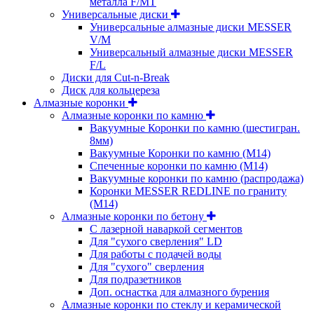
металла F/MT
Универсальные диски
Универсальные алмазные диски MESSER
V/M
Универсальный алмазные диски MESSER
F/L
Диски для Cut-n-Break
Диск для кольцереза
Алмазные коронки
Алмазные коронки по камню
Вакуумные Коронки по камню (шестигран.
8мм)
Вакуумные Коронки по камню (M14)
Спеченные коронки по камню (M14)
Вакуумные коронки по камню (распродажа)
Коронки MESSER REDLINE по граниту
(М14)
Алмазные коронки по бетону
С лазерной наваркой сегментов
Для "сухого сверления" LD
Для работы с подачей воды
Для "сухого" сверления
Для подразетников
Доп. оснастка для алмазного бурения
Алмазные коронки по стеклу и керамической