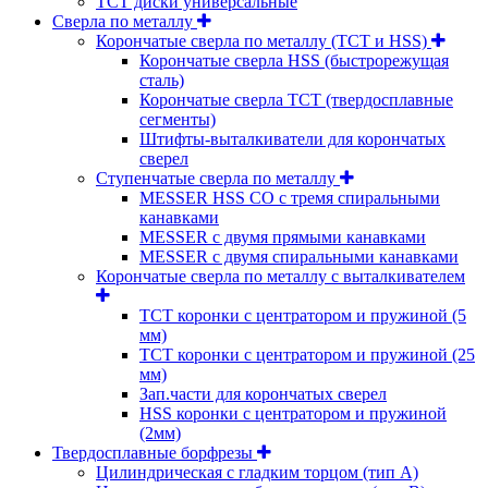
ТСТ диски универсальные
Сверла по металлу
Корончатые сверла по металлу (TCT и HSS)
Корончатые сверла HSS (быстрорежущая
сталь)
Корончатые сверла TCT (твердосплавные
сегменты)
Штифты-выталкиватели для корончатых
сверел
Ступенчатые сверла по металлу
MESSER HSS CО с тремя спиральными
канавками
MESSER с двумя прямыми канавками
MESSER с двумя спиральными канавками
Корончатые сверла по металлу c выталкивателем
ТСТ коронки с центратором и пружиной (5
мм)
ТСТ коронки с центратором и пружиной (25
мм)
Зап.части для корончатых сверел
HSS коронки с центратором и пружиной
(2мм)
Твердосплавные борфрезы
Цилиндрическая с гладким торцом (тип А)