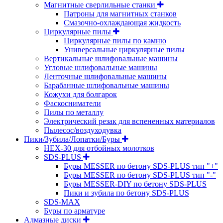
Магнитные сверлильные станки
Патроны для магнитных станков
Смазочно-охлаждающая жидкость
Циркулярные пилы
Циркулярные пилы по камню
Универсальные циркулярные пилы
Вертикальные шлифовальные машины
Угловые шлифовальные машины
Ленточные шлифовальные машины
Барабанные шлифовальные машины
Кожухи для болгарок
Фаскосниматели
Пилы по металлу
Электрический резак для вспененных материалов
Пылесос/воздуходувка
Пики/Зубила/Лопатки/Буры
HEX-30 для отбойных молотков
SDS-PLUS
Буры MESSER по бетону SDS-PLUS тип "+"
Буры MESSER по бетону SDS-PLUS тип "-"
Буры MESSER-DIY по бетону SDS-PLUS
Пики и зубила по бетону SDS-PLUS
SDS-MAX
Буры по арматуре
Алмазные диски