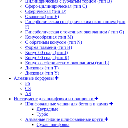
Цилиндрическая с зубчатым торцом (тип В)
Сферо-цилиндрическая (тип С)
Сферическая (тип D)
Овальная (тип Е)
Гиперболическая со сферическим окончанием (тип
F)
Гиперболическая с точечным окончанием ( тип G)
Конусообразная (тип М)
C обратным конусом (тип N)
Форма пламени (тип H)
Конус 60 град. (тип J)
Конус 90 град. (тип К)
Конус со сферическим окончанием (тип L)
Дисковая (тип Т)
Дисковая (тип Y)
Алмазные борфрезы
FS
CS
AS
Инструмент для шлифовки и полировки
Шлифовальные чашки для бетона и камня
Двурядные
Турбо
Алмазные гибкие шлифовальные круги
Cухая шлифовка