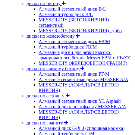
диски по бетону
Алмазный сегментный диск B/L
Алмазный турбо диск B/L
MESSER-DIY (БЕТОН/КИРПИЧ)
сегментный
MESSER-DIY (БЕТОН/КИРПИЧ) турбо
диски по железобетону
Алмазный сегментный диск FB/M
Алмазный турбо диск FB/M
Алмазные диски для резки высоко-
армированного бетона Messer FB/Z и FB/ZZ
MESSER-DIY (ЖЕЛЕЗОБЕТОН/ГРАНИТ)
диски по свежему бетону
Алмазный сегментный диск PF/M
Алмазные сегментные диски MESSER A/A
MESSER-DIY (АСФАЛЬТ/СВ.БЕТОН/
КИРПИЧ)
диски по асфальту
Алмазный сегментный диск YL Asphalt
Алмазный диск по асфальту MESSER A/A
MESSER-DIY (АСФАЛЬТ/СВ.БЕТОН/
КИРПИЧ)
диски по граниту
Алмазный диск G/X-J (сплошная кромка)
Алмазный турбо диск G/M