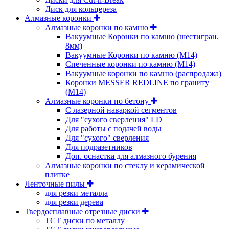
Диск для кольцереза
Алмазные коронки
Алмазные коронки по камню
Вакуумные Коронки по камню (шестигран.
8мм)
Вакуумные Коронки по камню (M14)
Спеченные коронки по камню (M14)
Вакуумные коронки по камню (распродажа)
Коронки MESSER REDLINE по граниту
(М14)
Алмазные коронки по бетону
С лазерной наваркой сегментов
Для "сухого сверления" LD
Для работы с подачей воды
Для "сухого" сверления
Для подразетников
Доп. оснастка для алмазного бурения
Алмазные коронки по стеклу и керамической
плитке
Ленточные пилы
для резки металла
для резки дерева
Твердосплавные отрезные диски
ТСТ диски по металлу