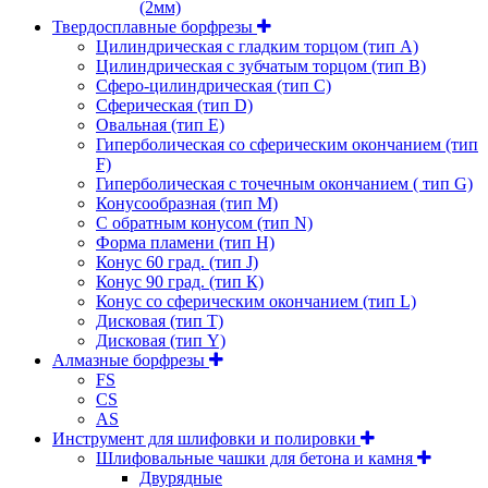
(2мм)
Твердосплавные борфрезы
Цилиндрическая с гладким торцом (тип А)
Цилиндрическая с зубчатым торцом (тип В)
Сферо-цилиндрическая (тип С)
Сферическая (тип D)
Овальная (тип Е)
Гиперболическая со сферическим окончанием (тип
F)
Гиперболическая с точечным окончанием ( тип G)
Конусообразная (тип М)
C обратным конусом (тип N)
Форма пламени (тип H)
Конус 60 град. (тип J)
Конус 90 град. (тип К)
Конус со сферическим окончанием (тип L)
Дисковая (тип Т)
Дисковая (тип Y)
Алмазные борфрезы
FS
CS
AS
Инструмент для шлифовки и полировки
Шлифовальные чашки для бетона и камня
Двурядные