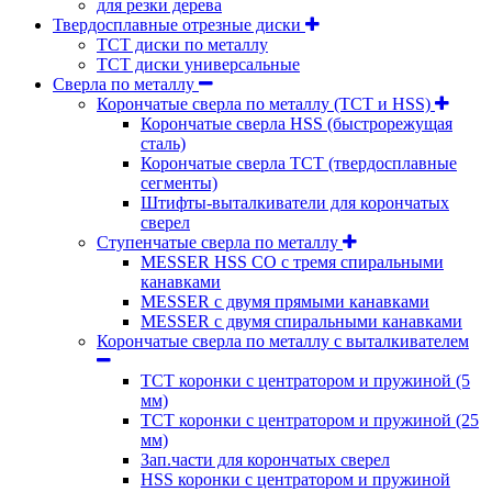
для резки дерева
Твердосплавные отрезные диски
ТСТ диски по металлу
ТСТ диски универсальные
Сверла по металлу
Корончатые сверла по металлу (TCT и HSS)
Корончатые сверла HSS (быстрорежущая
сталь)
Корончатые сверла TCT (твердосплавные
сегменты)
Штифты-выталкиватели для корончатых
сверел
Ступенчатые сверла по металлу
MESSER HSS CО с тремя спиральными
канавками
MESSER с двумя прямыми канавками
MESSER с двумя спиральными канавками
Корончатые сверла по металлу c выталкивателем
ТСТ коронки с центратором и пружиной (5
мм)
ТСТ коронки с центратором и пружиной (25
мм)
Зап.части для корончатых сверел
HSS коронки с центратором и пружиной