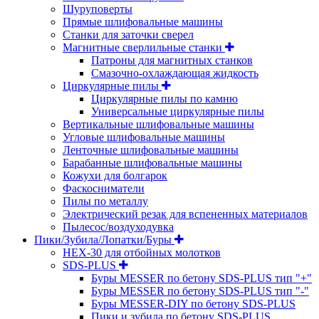
Шуруповерты
Прямые шлифовальные машины
Станки для заточки сверел
Магнитные сверлильные станки
Патроны для магнитных станков
Смазочно-охлаждающая жидкость
Циркулярные пилы
Циркулярные пилы по камню
Универсальные циркулярные пилы
Вертикальные шлифовальные машины
Угловые шлифовальные машины
Ленточные шлифовальные машины
Барабанные шлифовальные машины
Кожухи для болгарок
Фаскосниматели
Пилы по металлу
Электрический резак для вспененных материалов
Пылесос/воздуходувка
Пики/Зубила/Лопатки/Буры
HEX-30 для отбойных молотков
SDS-PLUS
Буры MESSER по бетону SDS-PLUS тип "+"
Буры MESSER по бетону SDS-PLUS тип "-"
Буры MESSER-DIY по бетону SDS-PLUS
Пики и зубила по бетону SDS-PLUS