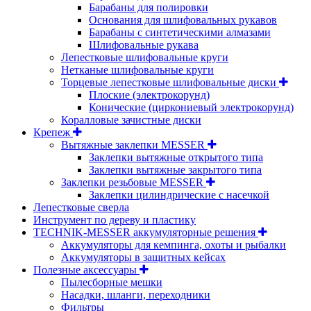
Барабаны для полировки
Основания для шлифовальных рукавов
Барабаны с синтетическими алмазами
Шлифовальные рукава
Лепестковые шлифовальные круги
Нетканые шлифовальные круги
Торцевые лепестковые шлифовальные диски
Плоские (электрокорунд)
Конические (циркониевый электрокорунд)
Коралловые зачистные диски
Крепеж
Вытяжные заклепки MESSER
Заклепки вытяжные открытого типа
Заклепки вытяжные закрытого типа
Заклепки резьбовые MESSER
Заклепки цилиндрические с насечкой
Лепестковые сверла
Инструмент по дереву и пластику
TECHNIK-MESSER аккумуляторные решения
Аккумуляторы для кемпинга, охоты и рыбалки
Аккумуляторы в защитных кейсах
Полезные аксессуары
Пылесборные мешки
Насадки, шланги, переходники
Фильтры