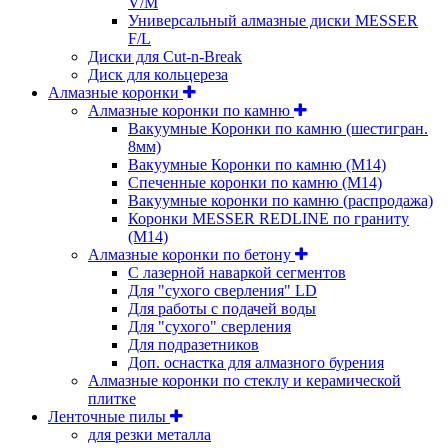
V/M
Универсальный алмазные диски MESSER
F/L
Диски для Cut-n-Break
Диск для кольцереза
Алмазные коронки
Алмазные коронки по камню
Вакуумные Коронки по камню (шестигран.
8мм)
Вакуумные Коронки по камню (M14)
Спеченные коронки по камню (M14)
Вакуумные коронки по камню (распродажа)
Коронки MESSER REDLINE по граниту
(М14)
Алмазные коронки по бетону
С лазерной наваркой сегментов
Для "сухого сверления" LD
Для работы с подачей воды
Для "сухого" сверления
Для подразетников
Доп. оснастка для алмазного бурения
Алмазные коронки по стеклу и керамической
плитке
Ленточные пилы
для резки металла