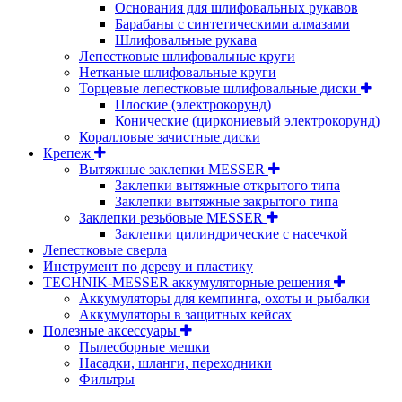
Основания для шлифовальных рукавов
Барабаны с синтетическими алмазами
Шлифовальные рукава
Лепестковые шлифовальные круги
Нетканые шлифовальные круги
Торцевые лепестковые шлифовальные диски
Плоские (электрокорунд)
Конические (циркониевый электрокорунд)
Коралловые зачистные диски
Крепеж
Вытяжные заклепки MESSER
Заклепки вытяжные открытого типа
Заклепки вытяжные закрытого типа
Заклепки резьбовые MESSER
Заклепки цилиндрические с насечкой
Лепестковые сверла
Инструмент по дереву и пластику
TECHNIK-MESSER аккумуляторные решения
Аккумуляторы для кемпинга, охоты и рыбалки
Аккумуляторы в защитных кейсах
Полезные аксессуары
Пылесборные мешки
Насадки, шланги, переходники
Фильтры