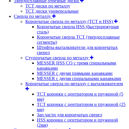
Твердосплавные отрезные диски
ТСТ диски по металлу
ТСТ диски универсальные
Сверла по металлу
Корончатые сверла по металлу (TCT и HSS)
Корончатые сверла HSS (быстрорежущая
сталь)
Корончатые сверла TCT (твердосплавные
сегменты)
Штифты-выталкиватели для корончатых
сверел
Ступенчатые сверла по металлу
MESSER HSS CО с тремя спиральными
канавками
MESSER с двумя прямыми канавками
MESSER с двумя спиральными канавками
Корончатые сверла по металлу c выталкивателем
ТСТ коронки с центратором и пружиной (5
мм)
ТСТ коронки с центратором и пружиной (25
мм)
Зап.части для корончатых сверел
HSS коронки с центратором и пружиной
(2мм)