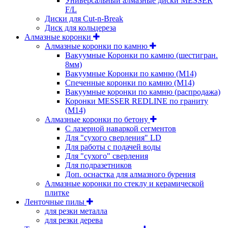
Универсальный алмазные диски MESSER
F/L
Диски для Cut-n-Break
Диск для кольцереза
Алмазные коронки
Алмазные коронки по камню
Вакуумные Коронки по камню (шестигран.
8мм)
Вакуумные Коронки по камню (M14)
Спеченные коронки по камню (M14)
Вакуумные коронки по камню (распродажа)
Коронки MESSER REDLINE по граниту
(М14)
Алмазные коронки по бетону
С лазерной наваркой сегментов
Для "сухого сверления" LD
Для работы с подачей воды
Для "сухого" сверления
Для подразетников
Доп. оснастка для алмазного бурения
Алмазные коронки по стеклу и керамической
плитке
Ленточные пилы
для резки металла
для резки дерева