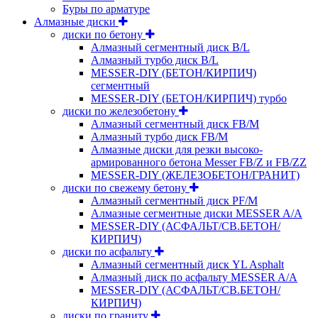
Буры по арматуре
Алмазные диски
диски по бетону
Алмазный сегментный диск B/L
Алмазный турбо диск B/L
MESSER-DIY (БЕТОН/КИРПИЧ)
сегментный
MESSER-DIY (БЕТОН/КИРПИЧ) турбо
диски по железобетону
Алмазный сегментный диск FB/M
Алмазный турбо диск FB/M
Алмазные диски для резки высоко-
армированного бетона Messer FB/Z и FB/ZZ
MESSER-DIY (ЖЕЛЕЗОБЕТОН/ГРАНИТ)
диски по свежему бетону
Алмазный сегментный диск PF/M
Алмазные сегментные диски MESSER A/A
MESSER-DIY (АСФАЛЬТ/СВ.БЕТОН/
КИРПИЧ)
диски по асфальту
Алмазный сегментный диск YL Asphalt
Алмазный диск по асфальту MESSER A/A
MESSER-DIY (АСФАЛЬТ/СВ.БЕТОН/
КИРПИЧ)
диски по граниту