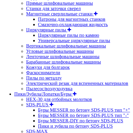
Прямые шлифовальные машины
Станки для заточки сверел
Магнитные сверлильные станки
Патроны для магнитных станков
Смазочно-охлаждающая жидкость
Циркулярные пилы
Циркулярные пилы по камню
Универсальные циркулярные пилы
Вертикальные шлифовальные машины
Угловые шлифовальные машины
Ленточные шлифовальные машины
Барабанные шлифовальные машины
Кожухи для болгарок
Фаскосниматели
Пилы по металлу
Электрический резак для вспененных материалов
Пылесос/воздуходувка
Пики/Зубила/Лопатки/Буры
HEX-30 для отбойных молотков
SDS-PLUS
Буры MESSER по бетону SDS-PLUS тип "+"
Буры MESSER по бетону SDS-PLUS тип "-"
Буры MESSER-DIY по бетону SDS-PLUS
Пики и зубила по бетону SDS-PLUS
SDS-MAX