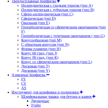
Твердосплавные борфрезы
Цилиндрическая с гладким торцом (тип А)
Цилиндрическая с зубчатым торцом (тип В)
Сферо-цилиндрическая (тип С)
Сферическая (тип D)
Овальная (тип Е)
Гиперболическая со сферическим окончанием (тип
F)
Гиперболическая с точечным окончанием ( тип G)
Конусообразная (тип М)
C обратным конусом (тип N)
Форма пламени (тип H)
Конус 60 град. (тип J)
Конус 90 град. (тип К)
Конус со сферическим окончанием (тип L)
Дисковая (тип Т)
Дисковая (тип Y)
Алмазные борфрезы
FS
CS
AS
Инструмент для шлифовки и полировки
Шлифовальные чашки для бетона и камня
Двурядные
Турбо