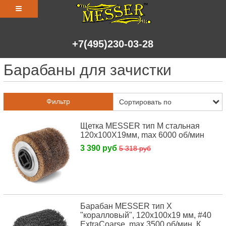
+7(495)230-03-28
Барабаны для зачистки
Фильтр
Щетка MESSER тип М стальная
120х100Х19мм, max 6000 об/мин
3 390 руб
5 318 руб
Барабан MESSER тип Х
"коралловый", 120х100х19 мм, #40
ExtraCoarse, max 3500 об/мин, К