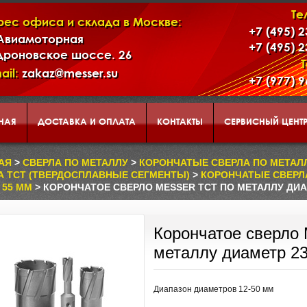
Те
рес офиса и склада в Москве:
+7 (495) 
 Авиамоторная
+7 (495) 
дроновское шоссе. 26
ail:
zakaz@messer.su
+7 (977) 
НАЯ
ДОСТАВКА И ОПЛАТА
КОНТАКТЫ
СЕРВИСНЫЙ ЦЕНТ
АД
КОРЗИНА
О НАС
АЯ
>
СВЕРЛА ПО МЕТАЛЛУ
>
КОРОНЧАТЫЕ СВЕРЛА ПО МЕТАЛЛУ
А TCT (ТВЕРДОСПЛАВНЫЕ СЕГМЕНТЫ)
>
КОРОНЧАТЫЕ СВЕРЛА
 55 ММ
> КОРОНЧАТОЕ СВЕРЛО MESSER ТСТ ПО МЕТАЛЛУ ДИА
ЕНТАЦИЯ ИНСТРУМЕНТА И ОБОРУДОВАНИЯ MESSER
Корончатое сверло 
металлу диаметр 2
Диапазон диаметров 12-50 мм