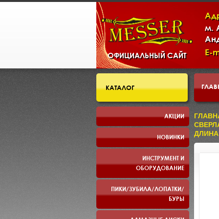
Ад
м.
Ан
E-m
ОФИЦИАЛЬНЫЙ САЙТ
ГЛАВ
КАТАЛОГ
СКЛ
АКЦИИ
ГЛАВН
СВЕРЛ
ДЛИНА
НОВИНКИ
ПРЕЗ
ИНСТРУМЕНТ И
ОБОРУДОВАНИЕ
ПИКИ/ЗУБИЛА/ЛОПАТКИ/
БУРЫ