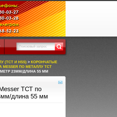
лефоны:
230-03-27
230-03-28
Телеграм
968-52-23
Р
 (TCT И HSS)
>
КОРОНЧАТЫЕ
 MESSER ПО МЕТАЛЛУ ТСТ
МЕТР 23ММ/ДЛИНА 55 ММ
Messer ТСТ по
3мм/длина 55 мм