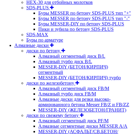
HEX-30 для отбойных молотков
SDS-PLUS
Буры MESSER по бетону SDS-PLUS тип "+"
Буры MESSER по бетону SDS-PLUS тип "-"
Буры MESSER-DIY по бетону SDS-PLUS
Пики и зубила по бетону SDS-PLUS
SDS-MAX
Буры по арматуре
Алмазные диски
диски по бетону
Алмазный сегментный диск B/L
Алмазный турбо диск B/L
MESSER-DIY (БЕТОН/КИРПИЧ)
сегментный
MESSER-DIY (БЕТОН/КИРПИЧ) турбо
диски по железобетону
Алмазный сегментный диск FB/M
Алмазный турбо диск FB/M
Алмазные диски для резки высоко-
армированного бетона Messer FB/Z и FB/ZZ
MESSER-DIY (ЖЕЛЕЗОБЕТОН/ГРАНИТ)
диски по свежему бетону
Алмазный сегментный диск PF/M
Алмазные сегментные диски MESSER A/A
MESSER-DIY (АСФАЛЬТ/СВ.БЕТОН/