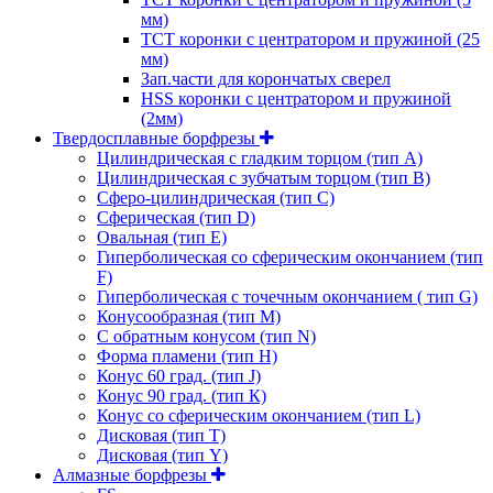
мм)
ТСТ коронки с центратором и пружиной (25
мм)
Зап.части для корончатых сверел
HSS коронки с центратором и пружиной
(2мм)
Твердосплавные борфрезы
Цилиндрическая с гладким торцом (тип А)
Цилиндрическая с зубчатым торцом (тип В)
Сферо-цилиндрическая (тип С)
Сферическая (тип D)
Овальная (тип Е)
Гиперболическая со сферическим окончанием (тип
F)
Гиперболическая с точечным окончанием ( тип G)
Конусообразная (тип М)
C обратным конусом (тип N)
Форма пламени (тип H)
Конус 60 град. (тип J)
Конус 90 град. (тип К)
Конус со сферическим окончанием (тип L)
Дисковая (тип Т)
Дисковая (тип Y)
Алмазные борфрезы