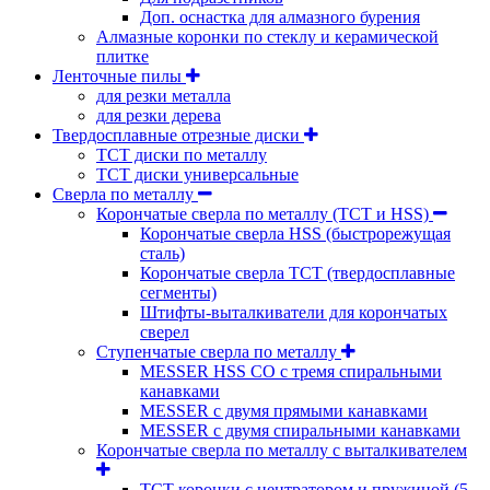
Доп. оснастка для алмазного бурения
Алмазные коронки по стеклу и керамической
плитке
Ленточные пилы
для резки металла
для резки дерева
Твердосплавные отрезные диски
ТСТ диски по металлу
ТСТ диски универсальные
Сверла по металлу
Корончатые сверла по металлу (TCT и HSS)
Корончатые сверла HSS (быстрорежущая
сталь)
Корончатые сверла TCT (твердосплавные
сегменты)
Штифты-выталкиватели для корончатых
сверел
Ступенчатые сверла по металлу
MESSER HSS CО с тремя спиральными
канавками
MESSER с двумя прямыми канавками
MESSER с двумя спиральными канавками
Корончатые сверла по металлу c выталкивателем
ТСТ коронки с центратором и пружиной (5