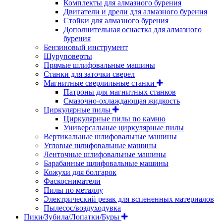
Комплекты для алмазного бурения
Двигатели и дрели для алмазного бурения
Стойки для алмазного бурения
Дополнительная оснастка для алмазного
бурения
Бензиновый инструмент
Шуруповерты
Прямые шлифовальные машины
Станки для заточки сверел
Магнитные сверлильные станки
Патроны для магнитных станков
Смазочно-охлаждающая жидкость
Циркулярные пилы
Циркулярные пилы по камню
Универсальные циркулярные пилы
Вертикальные шлифовальные машины
Угловые шлифовальные машины
Ленточные шлифовальные машины
Барабанные шлифовальные машины
Кожухи для болгарок
Фаскосниматели
Пилы по металлу
Электрический резак для вспененных материалов
Пылесос/воздуходувка
Пики/Зубила/Лопатки/Буры