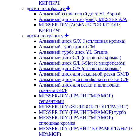
КИРПИЧ)
диски по асфальту
Алмазный сегментный диск YL Asphalt
Алмазный диск по асфальту MESSER A/A
MESSER-DIY (АСФАЛЬТ/СВ.БЕТОН/
КИРПИЧ)
диски по граниту
Алмазный диск G/X-J (сплошная кромка)
Алмазный турбо диск G/M
Алмазный турбо диск YL Granite
Алмазный диск G/L (сплошная кромка)
Алмазный диск G/L J-Slot (с микропазом)
Алмазный диск G/S (сплошная кромка)
Алмазный диск для лекальной резки GM/D
Алмазный диск для шлифовки и резки G/F
Алмазный диск для резки и шлифовки
гранита GR/F
MESSER-DIY (ГРАНИТ/МРАМОР)
сегментный
MESSER-DIY (ЖЕЛЕЗОБЕТОН/ГРАНИТ)
MESSER-DIY (ГРАНИТ/МРАМОР) турбо
MESSER-DIY (ГРАНИТ/МРАМОР)
сплошная кромка
MESSER-DIY (ГРАНИТ/ КЕРАМОГРАНИТ/
МРАМОР)