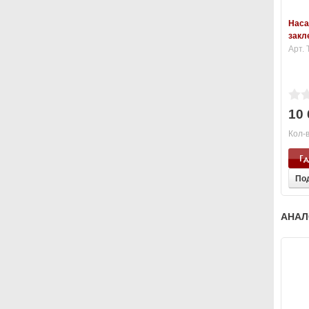
Наса
закл
Арт.
10 
Кол-в
Гд
По
АНАЛ