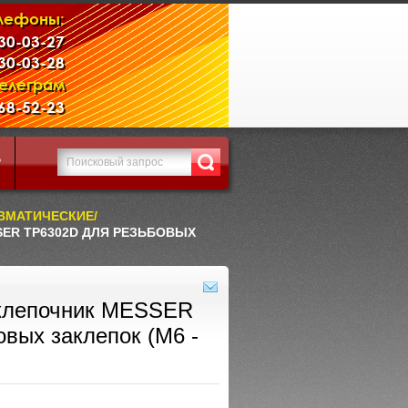
лефоны:
230-03-27
230-03-28
Телеграм
968-52-23
Р
ВМАТИЧЕСКИЕ/
ER TP6302D ДЛЯ РЕЗЬБОВЫХ
аклепочник MESSER
вых заклепок (М6 -