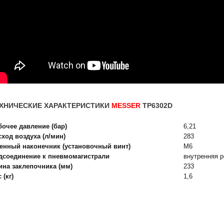
ХНИЧЕСКИЕ ХАРАКТЕРИСТИКИ
MESSER
TP6302D
бочее давление (бар)
6,21
сход воздуха (л/мин)
283
енный наконечник (установочный винт)
М6
дсоединение к пневмомагистрали
внутренняя 
ина заклепочника (мм)
233
 (кг)
1,6