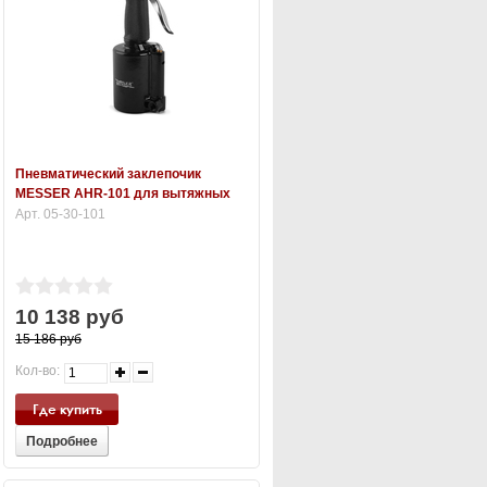
Пневматический заклепочик
MESSER AHR-101 для вытяжных
заклепок (2,4 - 4,8 мм)
Арт. 05-30-101
10 138 руб
15 186 руб
Кол-во:
Где купить
Подробнее