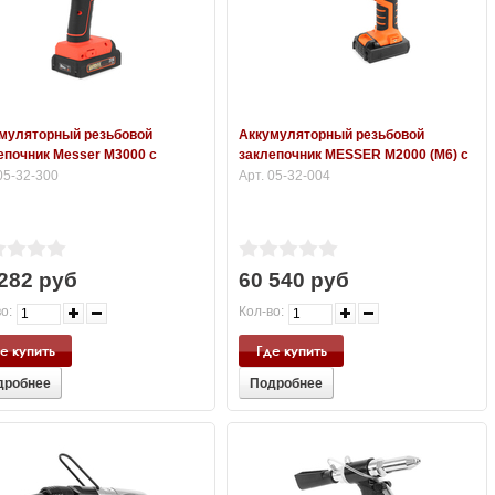
муляторный резьбовой
Аккумуляторный резьбовой
епочник Messer M3000 с
заклепочник MESSER M2000 (М6) с
тронной системой настройки
двумя Li-Ion аккумуляторами
05-32-300
Арт. 05-32-004
ия и счетчиком
282 руб
60 540 руб
о:
Кол-во:
е купить
Где купить
дробнее
Подробнее