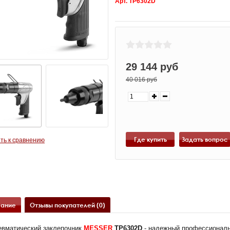
Арт. ТР6302D
29 144 руб
40 016 руб
Где купить
ть к сравнению
ание
Отзывы покупателей (0)
евматический заклепочник
MESSER
TP6302D
- надежный профессиональ