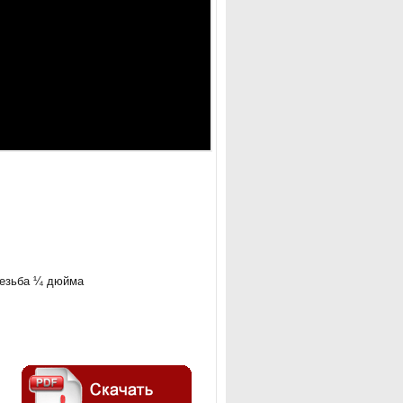
резьба ¼ дюйма