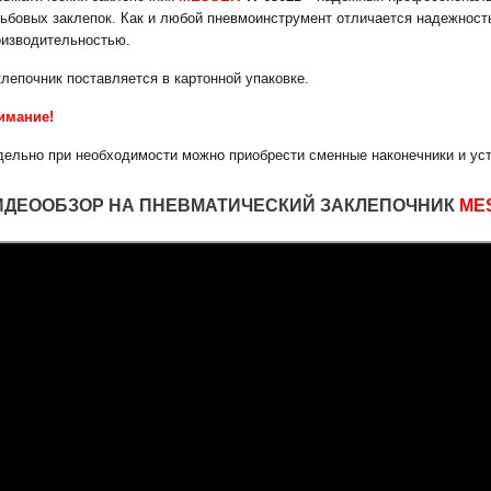
зьбовых заклепок. Как и любой пневмоинструмент отличается надежност
оизводительностью.
лепочник поставляется в картонной упаковке.
имание!
дельно при необходимости можно приобрести сменные наконечники и ус
ИДЕООБЗОР НА ПНЕВМАТИЧЕСКИЙ ЗАКЛЕПОЧНИК
ME