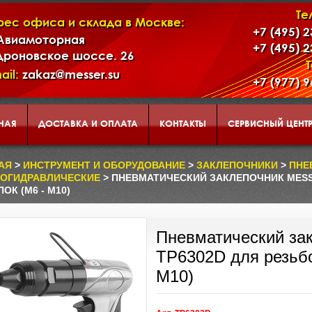
Те
рес офиса и склада в Москве:
+7 (495) 
 Авиамоторная
+7 (495) 
дроновское шоссе. 26
ail:
zakaz@messer.su
+7 (977) 
НАЯ
ДОСТАВКА И ОПЛАТА
КОНТАКТЫ
СЕРВИСНЫЙ ЦЕНТ
АД
КОРЗИНА
О НАС
АЯ
>
ИНСТРУМЕНТ И ОБОРУДОВАНИЕ
>
ЗАКЛЕПОЧНИКИ
>
ПНЕ
ОГИДРАВЛИЧЕСКИЕ
> ПНЕВМАТИЧЕСКИЙ ЗАКЛЕПОЧНИК MESS
ОК (М6 - М10)
ЕНТАЦИЯ ИНСТРУМЕНТА И ОБОРУДОВАНИЯ MESSER
Пневматический з
TP6302D для резьбо
М10)