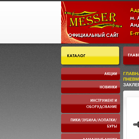
Ад
м.
Ан
E-m
ОФИЦИАЛЬНЫЙ САЙТ
ГЛАВ
КАТАЛОГ
СКЛ
АКЦИИ
ГЛАВН
ПНЕВМ
ЗАКЛЕП
НОВИНКИ
ПРЕЗ
ИНСТРУМЕНТ И
ОБОРУДОВАНИЕ
ПИКИ/ЗУБИЛА/ЛОПАТКИ/
БУРЫ