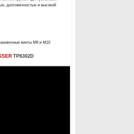
ью, долговечностью и высокой
тановочные винты М8 и М10
SSER
TP6302D