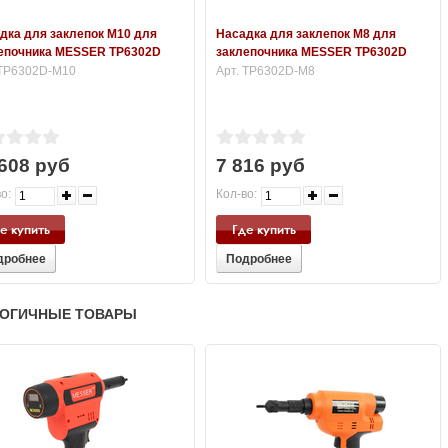
дка для заклепок М10 для
Насадка для заклепок М8 для
епочника MESSER TP6302D
заклепочника MESSER TP6302D
 TP6302D-М10
Арт. TP6302D-М8
608 руб
7 816 руб
о:
Кол-во:
е купить
Где купить
дробнее
Подробнее
ОГИЧНЫЕ ТОВАРЫ