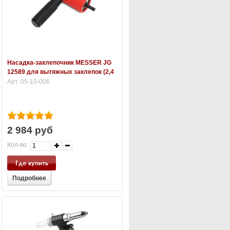
Насадка-заклепочник MESSER JG
12589 для вытяжных заклепок (2,4
- 4,8 мм)
Арт. 05-10-006
2 984 руб
Кол-во:
Где купить
Подробнее