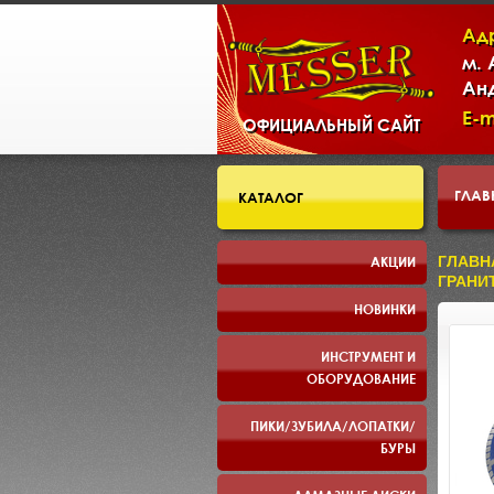
Ад
м.
Ан
E-m
ОФИЦИАЛЬНЫЙ САЙТ
ГЛАВ
КАТАЛОГ
СКЛ
АКЦИИ
ГЛАВН
ГРАНИТ
НОВИНКИ
ПРЕЗ
ИНСТРУМЕНТ И
ОБОРУДОВАНИЕ
ПИКИ/ЗУБИЛА/ЛОПАТКИ/
БУРЫ