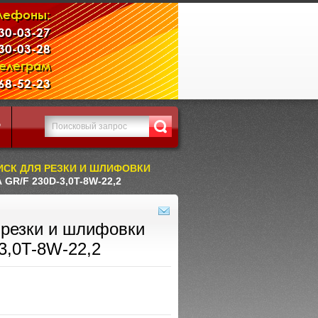
лефоны:
230-03-27
230-03-28
Телеграм
968-52-23
Р
СК ДЛЯ РЕЗКИ И ШЛИФОВКИ
R/F 230D-3,0T-8W-22,2
 резки и шлифовки
3,0T-8W-22,2