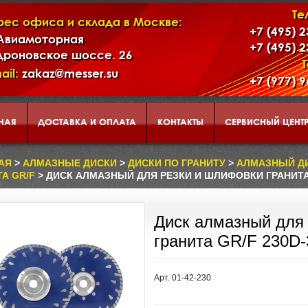
Те
рес офиса и склада в Москве:
+7 (495) 
 Авиамоторная
+7 (495) 
дроновское шоссе. 26
ail:
zakaz@messer.su
+7 (977) 
НАЯ
ДОСТАВКА И ОПЛАТА
КОНТАКТЫ
СЕРВИСНЫЙ ЦЕНТ
АД
КОРЗИНА
О НАС
АЯ
>
АЛМАЗНЫЕ ДИСКИ
>
ДИСКИ ПО ГРАНИТУ
>
АЛМАЗНЫЙ ДИ
А GR/F
> ДИСК АЛМАЗНЫЙ ДЛЯ РЕЗКИ И ШЛИФОВКИ ГРАНИТА G
ЕНТАЦИЯ ИНСТРУМЕНТА И ОБОРУДОВАНИЯ MESSER
Диск алмазный для
гранита GR/F 230D-
Арт. 01-42-230