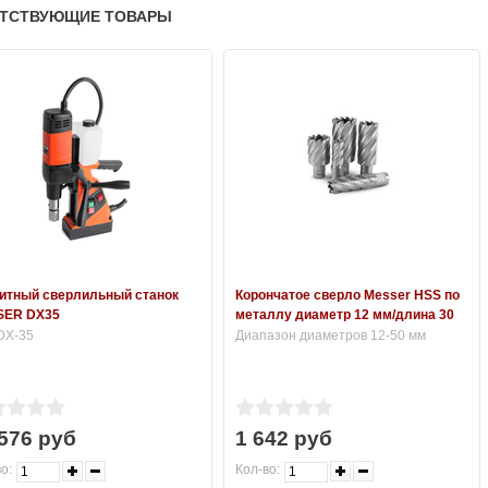
ТСТВУЮЩИЕ ТОВАРЫ
итный сверлильный станок
Корончатое сверло Messer HSS по
SER DX35
металлу диаметр 12 мм/длина 30
мм
 DX-35
Диапазон диаметров 12-50 мм
576 руб
1 642 руб
о:
Кол-во: