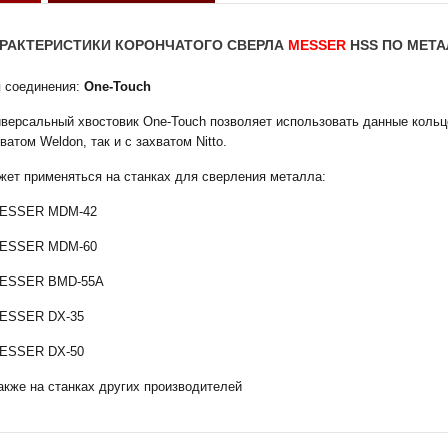
РАКТЕРИСТИКИ КОРОНЧАТОГО СВЕРЛА
MESSER
HSS ПО МЕТАЛ
п соединения:
One-Touch
иверсальный хвостовик Оne-Touch позволяет использовать данные кольц
ватом Weldon, так и с захватом Nitto.
жет применяться на станках для сверления металла:
MESSER MDM-42
MESSER MDM-60
MESSER BMD-55A
MESSER DX-35
MESSER DX-50
акже на станках других производителей