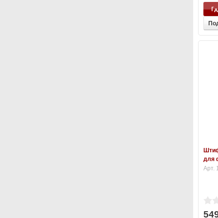
Гд
По
Штиф
для 
Арт. 
54