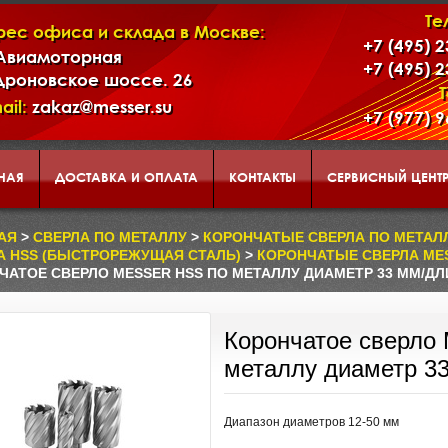
Те
рес офиса и склада в Москве:
+7 (495) 
 Авиамоторная
+7 (495) 
дроновское шоссе. 26
ail:
zakaz@messer.su
+7 (977) 
НАЯ
ДОСТАВКА И ОПЛАТА
КОНТАКТЫ
СЕРВИСНЫЙ ЦЕНТ
АД
КОРЗИНА
О НАС
АЯ
>
СВЕРЛА ПО МЕТАЛЛУ
>
КОРОНЧАТЫЕ СВЕРЛА ПО МЕТАЛЛУ
А HSS (БЫСТРОРЕЖУЩАЯ СТАЛЬ)
>
КОРОНЧАТЫЕ СВЕРЛА MES
ЧАТОЕ СВЕРЛО MESSER HSS ПО МЕТАЛЛУ ДИАМЕТР 33 ММ/ДЛ
ЕНТАЦИЯ ИНСТРУМЕНТА И ОБОРУДОВАНИЯ MESSER
Корончатое сверло
металлу диаметр 3
Диапазон диаметров 12-50 мм