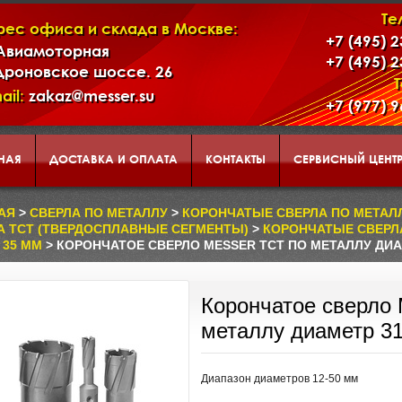
Те
рес офиса и склада в Москве:
+7 (495) 
 Авиамоторная
+7 (495) 
дроновское шоссе. 26
ail:
zakaz@messer.su
+7 (977) 
НАЯ
ДОСТАВКА И ОПЛАТА
КОНТАКТЫ
СЕРВИСНЫЙ ЦЕНТ
АД
КОРЗИНА
О НАС
АЯ
>
СВЕРЛА ПО МЕТАЛЛУ
>
КОРОНЧАТЫЕ СВЕРЛА ПО МЕТАЛЛУ
А TCT (ТВЕРДОСПЛАВНЫЕ СЕГМЕНТЫ)
>
КОРОНЧАТЫЕ СВЕРЛА
 35 ММ
> КОРОНЧАТОЕ СВЕРЛО MESSER ТСТ ПО МЕТАЛЛУ ДИА
ЕНТАЦИЯ ИНСТРУМЕНТА И ОБОРУДОВАНИЯ MESSER
Корончатое сверло 
металлу диаметр 3
Диапазон диаметров 12-50 мм