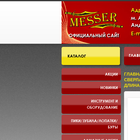
Ад
м.
Ан
E-m
ОФИЦИАЛЬНЫЙ САЙТ
ГЛАВ
КАТАЛОГ
СКЛ
АКЦИИ
ГЛАВН
СВЕРЛ
ДЛИНА
НОВИНКИ
ПРЕЗ
ИНСТРУМЕНТ И
ОБОРУДОВАНИЕ
ПИКИ/ЗУБИЛА/ЛОПАТКИ/
БУРЫ