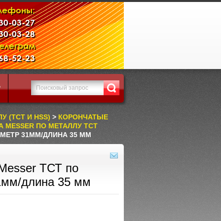
лефоны:
230-03-27
230-03-28
Телеграм
968-52-23
Р
 (TCT И HSS)
>
КОРОНЧАТЫЕ
 MESSER ПО МЕТАЛЛУ ТСТ
МЕТР 31ММ/ДЛИНА 35 ММ
Messer ТСТ по
1мм/длина 35 мм