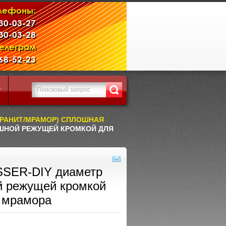
лефоны:
230-03-27
230-03-28
Телеграм
968-52-23
Р
(ГРАНИТ/МРАМОР) СПЛОШНАЯ
ОШНОЙ РЕЖУЩЕЙ КРОМКОЙ ДЛЯ
SSER-DIY диаметр
й режущей кромкой
и мрамора