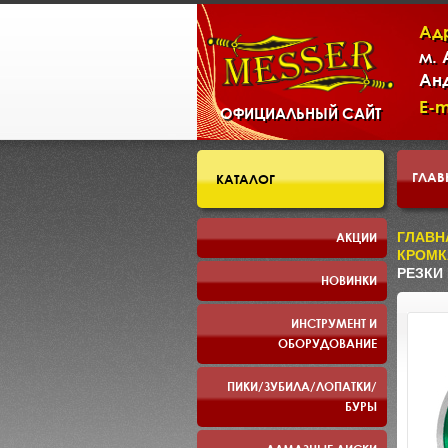
Ад
м.
Ан
E-m
ОФИЦИАЛЬНЫЙ САЙТ
ГЛАВ
КАТАЛОГ
СКЛ
АКЦИИ
ГЛАВН
КРОМК
РЕЗКИ
НОВИНКИ
ПРЕЗ
ИНСТРУМЕНТ И
ОБОРУДОВАНИЕ
ПИКИ/ЗУБИЛА/ЛОПАТКИ/
БУРЫ