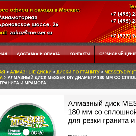
Те
рес офиса и склада в Москве:
+7 (495) 
 Авиамоторная
+7 (495) 
дроновское шоссе. 26
ail:
zakaz@messer.su
+7 (977) 
НАЯ
ДОСТАВКА И ОПЛАТА
КОНТАКТЫ
СЕРВИСНЫЙ ЦЕНТ
АД
КОРЗИНА
О НАС
АЯ
>
АЛМАЗНЫЕ ДИСКИ
>
ДИСКИ ПО ГРАНИТУ
>
MESSER-DIY 
А
> АЛМАЗНЫЙ ДИСК MESSER-DIY ДИАМЕТР 180 ММ СО СПЛ
 ГРАНИТА И МРАМОРА
ЕНТАЦИЯ ИНСТРУМЕНТА И ОБОРУДОВАНИЯ MESSER
Алмазный диск ME
180 мм со сплошно
для резки гранита 