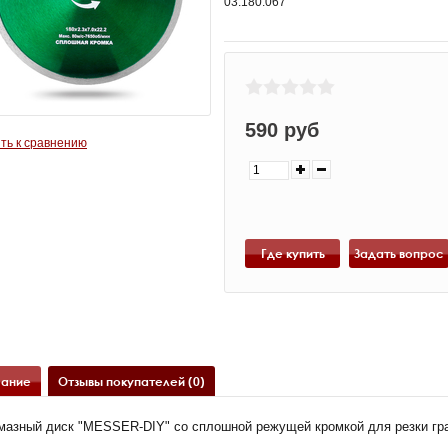
03.180.067
590 руб
ть к сравнению
Где купить
ание
Отзывы покупателей (0)
мазный диск "MESSER-DIY" со сплошной режущей кромкой для резки гра