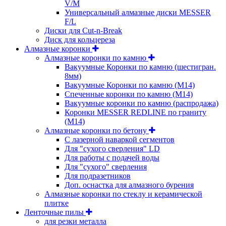
V/M
Универсальный алмазные диски MESSER
F/L
Диски для Cut-n-Break
Диск для кольцереза
Алмазные коронки
Алмазные коронки по камню
Вакуумные Коронки по камню (шестигран.
8мм)
Вакуумные Коронки по камню (M14)
Спеченные коронки по камню (M14)
Вакуумные коронки по камню (распродажа)
Коронки MESSER REDLINE по граниту
(М14)
Алмазные коронки по бетону
С лазерной наваркой сегментов
Для "сухого сверления" LD
Для работы с подачей воды
Для "сухого" сверления
Для подразетников
Доп. оснастка для алмазного бурения
Алмазные коронки по стеклу и керамической
плитке
Ленточные пилы
для резки металла