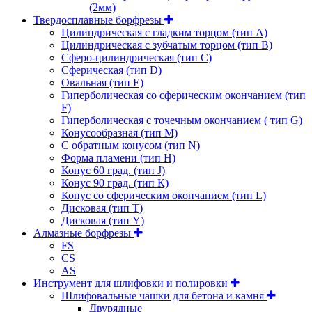
(2мм)
Твердосплавные борфрезы
Цилиндрическая с гладким торцом (тип А)
Цилиндрическая с зубчатым торцом (тип В)
Сферо-цилиндрическая (тип С)
Сферическая (тип D)
Овальная (тип Е)
Гиперболическая со сферическим окончанием (тип
F)
Гиперболическая с точечным окончанием ( тип G)
Конусообразная (тип М)
C обратным конусом (тип N)
Форма пламени (тип H)
Конус 60 град. (тип J)
Конус 90 град. (тип К)
Конус со сферическим окончанием (тип L)
Дисковая (тип Т)
Дисковая (тип Y)
Алмазные борфрезы
FS
CS
AS
Инструмент для шлифовки и полировки
Шлифовальные чашки для бетона и камня
Двурядные