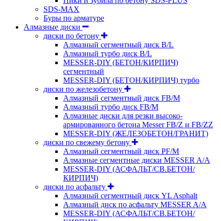
Пики и зубила по бетону SDS-PLUS
SDS-MAX
Буры по арматуре
Алмазные диски
диски по бетону
Алмазный сегментный диск B/L
Алмазный турбо диск B/L
MESSER-DIY (БЕТОН/КИРПИЧ)
сегментный
MESSER-DIY (БЕТОН/КИРПИЧ) турбо
диски по железобетону
Алмазный сегментный диск FB/M
Алмазный турбо диск FB/M
Алмазные диски для резки высоко-
армированного бетона Messer FB/Z и FB/ZZ
MESSER-DIY (ЖЕЛЕЗОБЕТОН/ГРАНИТ)
диски по свежему бетону
Алмазный сегментный диск PF/M
Алмазные сегментные диски MESSER A/A
MESSER-DIY (АСФАЛЬТ/СВ.БЕТОН/
КИРПИЧ)
диски по асфальту
Алмазный сегментный диск YL Asphalt
Алмазный диск по асфальту MESSER A/A
MESSER-DIY (АСФАЛЬТ/СВ.БЕТОН/