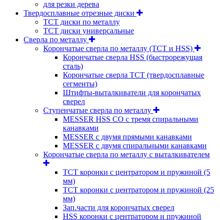
для резки дерева
Твердосплавные отрезные диски
ТСТ диски по металлу
ТСТ диски универсальные
Сверла по металлу
Корончатые сверла по металлу (TCT и HSS)
Корончатые сверла HSS (быстрорежущая
сталь)
Корончатые сверла TCT (твердосплавные
сегменты)
Штифты-выталкиватели для корончатых
сверел
Ступенчатые сверла по металлу
MESSER HSS CО с тремя спиральными
канавками
MESSER с двумя прямыми канавками
MESSER с двумя спиральными канавками
Корончатые сверла по металлу c выталкивателем
ТСТ коронки с центратором и пружиной (5
мм)
ТСТ коронки с центратором и пружиной (25
мм)
Зап.части для корончатых сверел
HSS коронки с центратором и пружиной