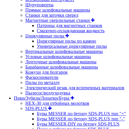
Шуруповерты
Прямые шлифовальные машины
Станки для заточки сверел
Магнитные сверлильные станки
Патроны для магнитных станков
Смазочно-охлаждающая жидкость
Циркулярные пилы
Циркулярные пилы по камню
Универсальные циркулярные пилы
Вертикальные шлифовальные машины
Угловые шлифовальные машины
Ленточные шлифовальные машины
Барабанные шлифовальные машины
Кожухи для болгарок
Фаскосниматели
Пилы по металлу
Электрический резак для вспененных материалов
Пылесос/воздуходувка
Пики/Зубила/Лопатки/Буры
HEX-30 для отбойных молотков
SDS-PLUS
Буры MESSER по бетону SDS-PLUS тип "+"
Буры MESSER по бетону SDS-PLUS тип "-"
Буры MESSER-DIY по бетону SDS-PLUS