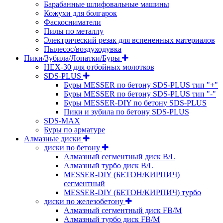
Барабанные шлифовальные машины
Кожухи для болгарок
Фаскосниматели
Пилы по металлу
Электрический резак для вспененных материалов
Пылесос/воздуходувка
Пики/Зубила/Лопатки/Буры
HEX-30 для отбойных молотков
SDS-PLUS
Буры MESSER по бетону SDS-PLUS тип "+"
Буры MESSER по бетону SDS-PLUS тип "-"
Буры MESSER-DIY по бетону SDS-PLUS
Пики и зубила по бетону SDS-PLUS
SDS-MAX
Буры по арматуре
Алмазные диски
диски по бетону
Алмазный сегментный диск B/L
Алмазный турбо диск B/L
MESSER-DIY (БЕТОН/КИРПИЧ)
сегментный
MESSER-DIY (БЕТОН/КИРПИЧ) турбо
диски по железобетону
Алмазный сегментный диск FB/M
Алмазный турбо диск FB/M