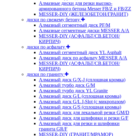
Алмазные диски для резки высоко-
армированного бетона Messer FB/Z и FB/ZZ
MESSER-DIY (ЖЕЛЕЗОБЕТОН/ГРАНИТ)
диски по свежему бетону
Алмазный сегментный диск PF/M
Алмазные сегментные диски MESSER A/A
MESSER-DIY (АСФАЛЬТ/СВ.БЕТОН/
КИРПИЧ)
диски по асфальту
Алмазный сегментный диск YL Asphalt
Алмазный диск по асфальту MESSER A/A
MESSER-DIY (АСФАЛЬТ/СВ.БЕТОН/
КИРПИЧ)
диски по граниту
Алмазный диск G/X-J (сплошная кромка)
Алмазный турбо диск G/M
Алмазный турбо диск YL Granite
Алмазный диск G/L (сплошная кромка)
Алмазный диск G/L J-Slot (с микропазом)
Алмазный диск G/S (сплошная кромка)
Алмазный диск для лекальной резки GM/D
Алмазный диск для шлифовки и резки G/F
Алмазный диск для резки и шлифовки
гранита GR/F
MESSER-DIY (ГРАНИТ/МРАМОР)