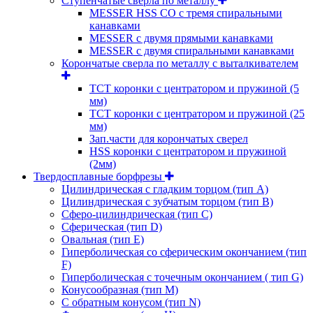
Ступенчатые сверла по металлу
MESSER HSS CО с тремя спиральными
канавками
MESSER с двумя прямыми канавками
MESSER с двумя спиральными канавками
Корончатые сверла по металлу c выталкивателем
ТСТ коронки с центратором и пружиной (5
мм)
ТСТ коронки с центратором и пружиной (25
мм)
Зап.части для корончатых сверел
HSS коронки с центратором и пружиной
(2мм)
Твердосплавные борфрезы
Цилиндрическая с гладким торцом (тип А)
Цилиндрическая с зубчатым торцом (тип В)
Сферо-цилиндрическая (тип С)
Сферическая (тип D)
Овальная (тип Е)
Гиперболическая со сферическим окончанием (тип
F)
Гиперболическая с точечным окончанием ( тип G)
Конусообразная (тип М)
C обратным конусом (тип N)