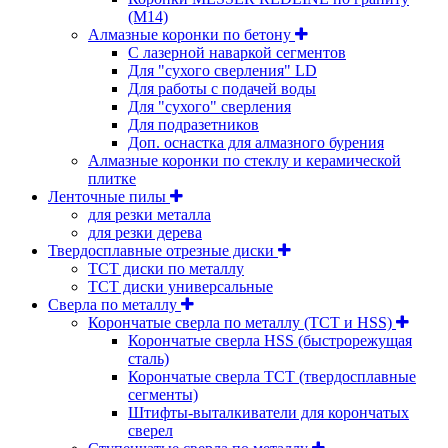
(М14)
Алмазные коронки по бетону
С лазерной наваркой сегментов
Для "сухого сверления" LD
Для работы с подачей воды
Для "сухого" сверления
Для подразетников
Доп. оснастка для алмазного бурения
Алмазные коронки по стеклу и керамической
плитке
Ленточные пилы
для резки металла
для резки дерева
Твердосплавные отрезные диски
ТСТ диски по металлу
ТСТ диски универсальные
Сверла по металлу
Корончатые сверла по металлу (TCT и HSS)
Корончатые сверла HSS (быстрорежущая
сталь)
Корончатые сверла TCT (твердосплавные
сегменты)
Штифты-выталкиватели для корончатых
сверел