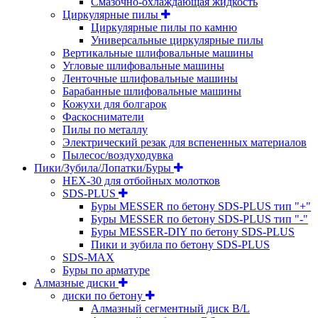
Смазочно-охлаждающая жидкость
Циркулярные пилы
Циркулярные пилы по камню
Универсальные циркулярные пилы
Вертикальные шлифовальные машины
Угловые шлифовальные машины
Ленточные шлифовальные машины
Барабанные шлифовальные машины
Кожухи для болгарок
Фаскосниматели
Пилы по металлу
Электрический резак для вспененных материалов
Пылесос/воздуходувка
Пики/Зубила/Лопатки/Буры
HEX-30 для отбойных молотков
SDS-PLUS
Буры MESSER по бетону SDS-PLUS тип "+"
Буры MESSER по бетону SDS-PLUS тип "-"
Буры MESSER-DIY по бетону SDS-PLUS
Пики и зубила по бетону SDS-PLUS
SDS-MAX
Буры по арматуре
Алмазные диски
диски по бетону
Алмазный сегментный диск B/L