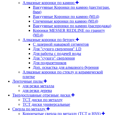
Алмазные коронки по камню
Вакуумные Коронки по камню (шестигран.
8мм)
Вакуумные Коронки по камню (M14)
Спеченные коронки по камню (M14)
Вакуумные коронки по камню (распродажа)
Коронки MESSER REDLINE по граниту
(М14)
Алмазные коронки по бетону
С лазерной наваркой сегментов
Для "сухого сверления" LD
Для работы с подачей воды
Для "сухого" сверления
Для подразетников
Доп. оснастка для алмазного бурения
Алмазные коронки по стеклу и керамической
плитке
Ленточные пилы
для резки металла
для резки дерева
Твердосплавные отрезные диски
ТСТ диски по металлу
ТСТ диски универсальные
Сверла по металлу
Корончатые сверла по металлу (TCT и HSS)