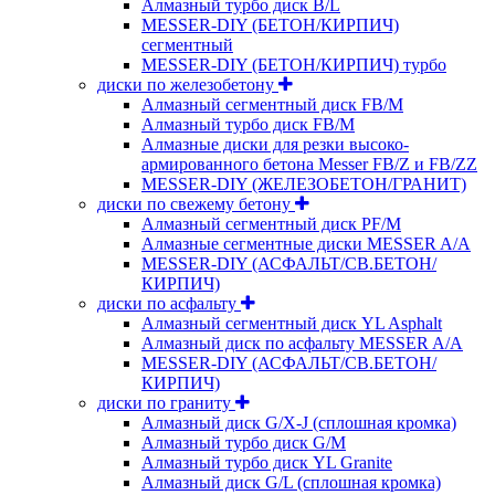
Алмазный турбо диск B/L
MESSER-DIY (БЕТОН/КИРПИЧ)
сегментный
MESSER-DIY (БЕТОН/КИРПИЧ) турбо
диски по железобетону
Алмазный сегментный диск FB/M
Алмазный турбо диск FB/M
Алмазные диски для резки высоко-
армированного бетона Messer FB/Z и FB/ZZ
MESSER-DIY (ЖЕЛЕЗОБЕТОН/ГРАНИТ)
диски по свежему бетону
Алмазный сегментный диск PF/M
Алмазные сегментные диски MESSER A/A
MESSER-DIY (АСФАЛЬТ/СВ.БЕТОН/
КИРПИЧ)
диски по асфальту
Алмазный сегментный диск YL Asphalt
Алмазный диск по асфальту MESSER A/A
MESSER-DIY (АСФАЛЬТ/СВ.БЕТОН/
КИРПИЧ)
диски по граниту
Алмазный диск G/X-J (сплошная кромка)
Алмазный турбо диск G/M
Алмазный турбо диск YL Granite
Алмазный диск G/L (сплошная кромка)