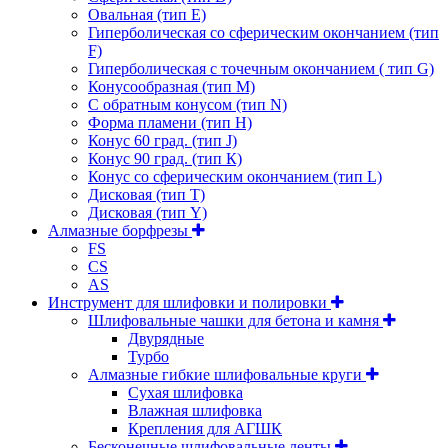
Овальная (тип Е)
Гиперболическая со сферическим окончанием (тип
F)
Гиперболическая с точечным окончанием ( тип G)
Конусообразная (тип М)
C обратным конусом (тип N)
Форма пламени (тип H)
Конус 60 град. (тип J)
Конус 90 град. (тип К)
Конус со сферическим окончанием (тип L)
Дисковая (тип Т)
Дисковая (тип Y)
Алмазные борфрезы
FS
CS
AS
Инструмент для шлифовки и полировки
Шлифовальные чашки для бетона и камня
Двурядные
Турбо
Алмазные гибкие шлифовальные круги
Cухая шлифовка
Влажная шлифовка
Крепления для АГШК
Бесконечные шлифовальные ленты