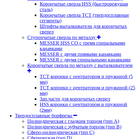
Корончатые сверла HSS (быстрорежущая
сталь)
Корончатые сверла TCT (твердосплавные
сегменты)
Штифты-выталкиватели для корончатых
сверел
Ступенчатые сверла по металлу
MESSER HSS CО с тремя спиральными
канавками
MESSER с двумя прямыми канавками
MESSER с двумя спиральными канавками
Корончатые сверла по металлу c выталкивателем
ТСТ коронки с центратором и пружиной (5
мм)
ТСТ коронки с центратором и пружиной (25
мм)
Зап.части для корончатых сверел
HSS коронки с центратором и пружиной
(2мм)
Твердосплавные борфрезы
Цилиндрическая с гладким торцом (тип А)
Цилиндрическая с зубчатым торцом (тип В)
Сферо-цилиндрическая (тип С)
Сферическая (тип D)