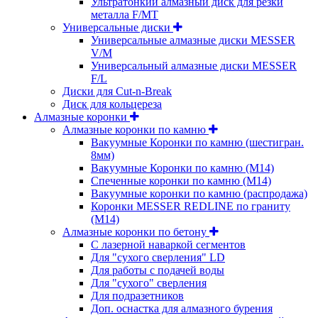
Ультратонкий алмазный диск для резки
металла F/MT
Универсальные диски
Универсальные алмазные диски MESSER
V/M
Универсальный алмазные диски MESSER
F/L
Диски для Cut-n-Break
Диск для кольцереза
Алмазные коронки
Алмазные коронки по камню
Вакуумные Коронки по камню (шестигран.
8мм)
Вакуумные Коронки по камню (M14)
Спеченные коронки по камню (M14)
Вакуумные коронки по камню (распродажа)
Коронки MESSER REDLINE по граниту
(М14)
Алмазные коронки по бетону
С лазерной наваркой сегментов
Для "сухого сверления" LD
Для работы с подачей воды
Для "сухого" сверления
Для подразетников
Доп. оснастка для алмазного бурения