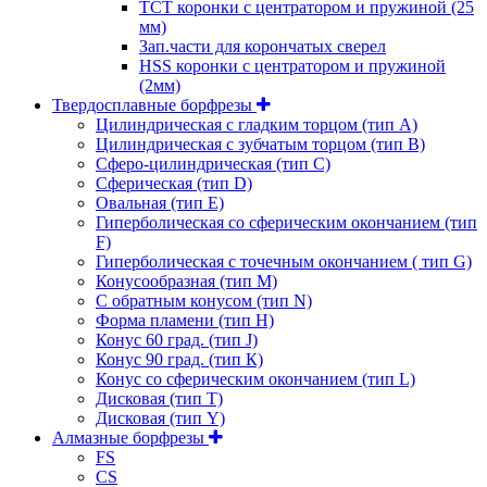
ТСТ коронки с центратором и пружиной (25
мм)
Зап.части для корончатых сверел
HSS коронки с центратором и пружиной
(2мм)
Твердосплавные борфрезы
Цилиндрическая с гладким торцом (тип А)
Цилиндрическая с зубчатым торцом (тип В)
Сферо-цилиндрическая (тип С)
Сферическая (тип D)
Овальная (тип Е)
Гиперболическая со сферическим окончанием (тип
F)
Гиперболическая с точечным окончанием ( тип G)
Конусообразная (тип М)
C обратным конусом (тип N)
Форма пламени (тип H)
Конус 60 град. (тип J)
Конус 90 град. (тип К)
Конус со сферическим окончанием (тип L)
Дисковая (тип Т)
Дисковая (тип Y)
Алмазные борфрезы
FS
CS