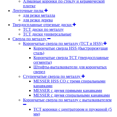
Алмазные коронки по стеклу и керамической
плитке
Ленточные пилы
для резки металла
для резки дерева
Твердосплавные отрезные диски
ТСТ диски по металлу
ТСТ диски универсальные
Сверла по металлу
Корончатые сверла по металлу (TCT и HSS)
Корончатые сверла HSS (быстрорежущая
сталь)
Корончатые сверла TCT (твердосплавные
сегменты)
Штифты-выталкиватели для корончатых
сверел
Ступенчатые сверла по металлу
MESSER HSS CО с тремя спиральными
канавками
MESSER с двумя прямыми канавками
MESSER с двумя спиральными канавками
Корончатые сверла по металлу c выталкивателем
ТСТ коронки с центратором и пружиной (5
мм)