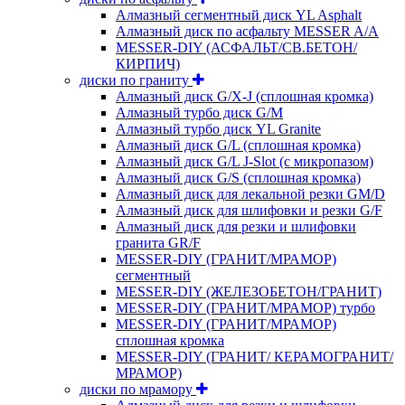
Алмазный сегментный диск YL Asphalt
Алмазный диск по асфальту MESSER A/A
MESSER-DIY (АСФАЛЬТ/СВ.БЕТОН/
КИРПИЧ)
диски по граниту
Алмазный диск G/X-J (сплошная кромка)
Алмазный турбо диск G/M
Алмазный турбо диск YL Granite
Алмазный диск G/L (сплошная кромка)
Алмазный диск G/L J-Slot (с микропазом)
Алмазный диск G/S (сплошная кромка)
Алмазный диск для лекальной резки GM/D
Алмазный диск для шлифовки и резки G/F
Алмазный диск для резки и шлифовки
гранита GR/F
MESSER-DIY (ГРАНИТ/МРАМОР)
сегментный
MESSER-DIY (ЖЕЛЕЗОБЕТОН/ГРАНИТ)
MESSER-DIY (ГРАНИТ/МРАМОР) турбо
MESSER-DIY (ГРАНИТ/МРАМОР)
сплошная кромка
MESSER-DIY (ГРАНИТ/ КЕРАМОГРАНИТ/
МРАМОР)
диски по мрамору