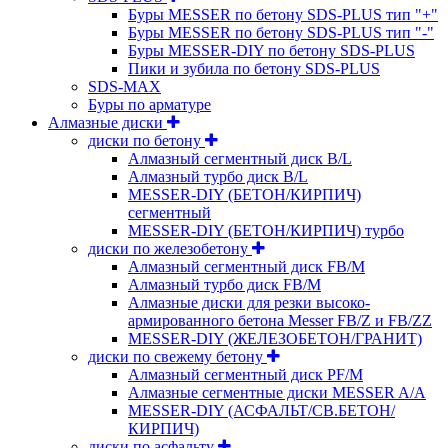
Буры MESSER по бетону SDS-PLUS тип "+"
Буры MESSER по бетону SDS-PLUS тип "-"
Буры MESSER-DIY по бетону SDS-PLUS
Пики и зубила по бетону SDS-PLUS
SDS-MAX
Буры по арматуре
Алмазные диски
диски по бетону
Алмазный сегментный диск B/L
Алмазный турбо диск B/L
MESSER-DIY (БЕТОН/КИРПИЧ)
сегментный
MESSER-DIY (БЕТОН/КИРПИЧ) турбо
диски по железобетону
Алмазный сегментный диск FB/M
Алмазный турбо диск FB/M
Алмазные диски для резки высоко-
армированного бетона Messer FB/Z и FB/ZZ
MESSER-DIY (ЖЕЛЕЗОБЕТОН/ГРАНИТ)
диски по свежему бетону
Алмазный сегментный диск PF/M
Алмазные сегментные диски MESSER A/A
MESSER-DIY (АСФАЛЬТ/СВ.БЕТОН/
КИРПИЧ)
диски по асфальту