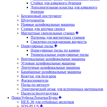
Стойки для алмазного бурения
Дополнительная оснастка для алмазного
бурения
Бензиновый инструмент
Шуруповерты
Прямые шлифовальные машины
Станки для заточки сверел
Магнитные сверлильные станки
Патроны для магнитных станков
Смазочно-охлаждающая жидкость
Циркулярные пилы
Циркулярные пилы по камню
Универсальные циркулярные пилы
Вертикальные шлифовальные машины
Угловые шлифовальные машины
Ленточные шлифовальные машины
Барабанные шлифовальные машины
Кожухи для болгарок
Фаскосниматели
Пилы по металлу
Электрический резак для вспененных материалов
Пылесос/воздуходувка
Пики/Зубила/Лопатки/Буры
HEX-30 для отбойных молотков
SDS-PLUS