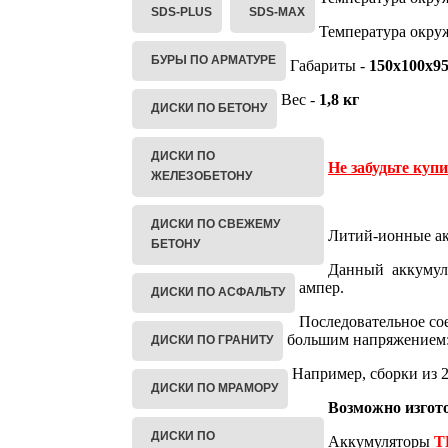
SDS-PLUS
SDS-MAX
Температура окру
БУРЫ ПО АРМАТУРЕ
Габариты -
150х100х9
Вес -
1,8 кг
ДИСКИ ПО БЕТОНУ
ДИСКИ ПО
Не забудьте куп
ЖЕЛЕЗОБЕТОНУ
ДИСКИ ПО СВЕЖЕМУ
Литий-ионные а
БЕТОНУ
Данный аккумуля
ампер.
ДИСКИ ПО АСФАЛЬТУ
Последовательное со
большим напряжением: 2
ДИСКИ ПО ГРАНИТУ
Например, сборки из 
ДИСКИ ПО МРАМОРУ
Возможно изгото
ДИСКИ ПО
Аккумуляторы
T