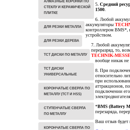
АЛМАЗНЫЕ КОРОНКИ ПО
5.
Средний ресу
СТЕКЛУ И КЕРАМИЧЕСКОЙ
1500
.
ПЛИТКЕ
6. Любой аккумул
аккумуляторы
TECH
ДЛЯ РЕЗКИ МЕТАЛЛА
контроллером BMS*, в
устройством.
ДЛЯ РЕЗКИ ДЕРЕВА
7. Любой аккумулят
переразряд, то, во
ТСТ ДИСКИ ПО МЕТАЛЛУ
TECHNIK-MESS
вообще никак не 
ТСТ ДИСКИ
8. При подключе
УНИВЕРСАЛЬНЫЕ
относительно лит
при использован
аттракционов, по
КОРОНЧАТЫЕ СВЕРЛА ПО
подключении его
МЕТАЛЛУ (TCT И HSS)
электродвигателя
*
BMS (Battery M
СТУПЕНЧАТЫЕ СВЕРЛА
перезаряда, пере
ПО МЕТАЛЛУ
Ваш отзыв будет
КОРОНЧАТЫЕ СВЕРЛА ПО