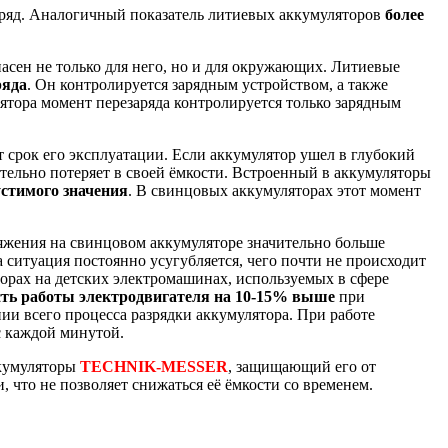
аряд. Аналогичный показатель литиевых аккумуляторов
более
пасен не только для него, но и для окружающих. Литиевые
ряда
. Он контролируется зарядным устройством, а также
ятора момент перезаряда контролируется только зарядным
ет срок его эксплуатации. Если аккумулятор ушел в глубокий
чительно потеряет в своей ёмкости. Встроенный в аккумуляторы
устимого значения
. В свинцовых аккумуляторах этот момент
яжения на свинцовом аккумуляторе значительно больше
 ситуация постоянно усугубляется, чего почти не происходит
орах на детских электромашинах, используемых в сфере
ть работы электродвигателя на 10-15% выше
при
и всего процесса разрядки аккумулятора. При работе
с каждой минутой.
ккумуляторы
TECHNIK-MESSER
, защищающий его от
, что не позволяет снижаться её ёмкости со временем.