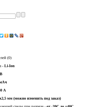
лей (0)
 -
Li-Ion
 В
 мАч
60 А
5х2,5 мм (можно изменить под заказ)
жающей среды при разряде -
от -20С до +40С