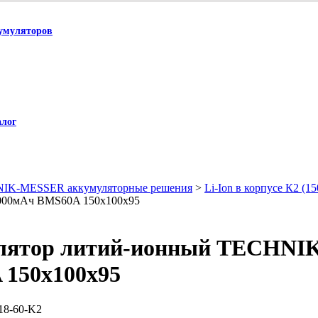
умуляторов
алог
IK-MESSER аккумуляторные решения
>
Li-Ion в корпусе К2 (1
00мАч BMS60A 150x100x95
лятор литий-ионный TECHNI
150x100x95
18-60-K2