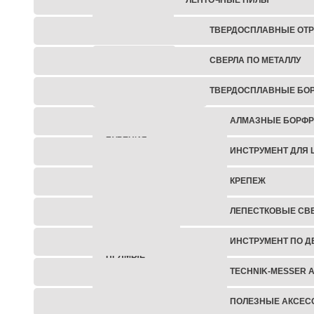
БЕТОНОРЕЗЫ
ТВЕРДОСПЛАВНЫЕ ОТР
ШТРОБОРЕЗЫ
СВЕРЛА ПО МЕТАЛЛУ
ТВЕРДОСПЛАВНЫЕ БО
ОТБОЙНЫЕ МОЛОТКИ
АЛМАЗНЫЕ БОРФ
УСТАНОВКИ АЛМАЗНОГО
БУРЕНИЯ
ИНСТРУМЕНТ ДЛЯ 
БЕНЗИНОВЫЙ
КРЕПЕЖ
ИНСТРУМЕНТ
ЛЕПЕСТКОВЫЕ СВ
ШУРУПОВЕРТЫ
ИНСТРУМЕНТ ПО Д
ПРЯМЫЕ
ШЛИФОВАЛЬНЫЕ
TECHNIK-MESSER 
МАШИНЫ
ПОЛЕЗНЫЕ АКСЕС