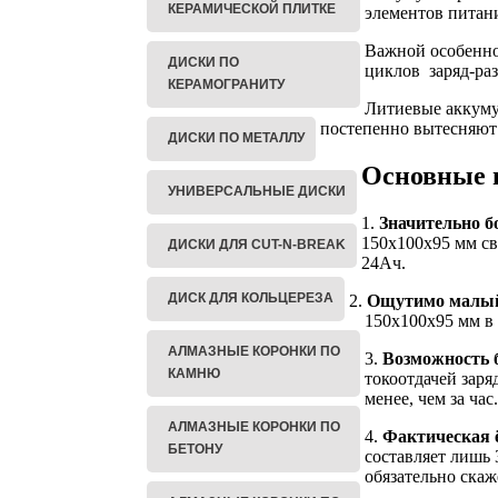
КЕРАМИЧЕСКОЙ ПЛИТКЕ
элементов питан
Важной особенно
ДИСКИ ПО
циклов заряд-раз
КЕРАМОГРАНИТУ
Литиевые аккуму
постепенно вытесняют
ДИСКИ ПО МЕТАЛЛУ
Основные 
УНИВЕРСАЛЬНЫЕ ДИСКИ
1.
Значительно б
150х100х95 мм с
ДИСКИ ДЛЯ CUT-N-BREAK
24Ач.
ДИСК ДЛЯ КОЛЬЦЕРЕЗА
2.
Ощутимо малый
150х100х95 мм в 
АЛМАЗНЫЕ КОРОНКИ ПО
3.
Возможность 
КАМНЮ
токоотдачей зар
менее, чем за ча
АЛМАЗНЫЕ КОРОНКИ ПО
4.
Фактическая 
БЕТОНУ
составляет лишь 
обязательно скаж