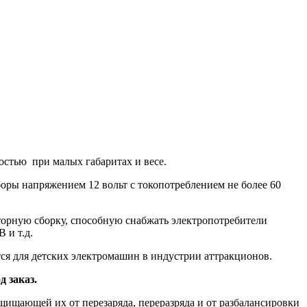
остью при малых габаритах и весе.
ры напряжением 12 вольт с токопотреблением не более 60
торную сборку, способную снабжать электропотребители
 и т.д.
я для детских электромашин в индустрии аттракционов.
 заказ.
щищающей их от перезаряда, переразряда и от разбалансировки