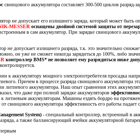
рс
свинцового аккумулятора составляет 300-500 циклов разряд-з
ятор не допускает его излишнего заряда, который может быть о
NIK-MESSER
оснащены двойной системой защиты от переза
строенным в сам аккумулятор. При зарядке свинцового аккумул
ор не допускает излишнего разряда, т.к. это значительно снижа
зможно, он уже не сможет никогда зарядиться до 100%, либо зна
ER
контроллер BMS* не позволяет ему разрядиться ниже доп
контролируется.
нии к аккумулятору мощного электропотребителя просадка напр
иевого. Причем в процессе разряда свинцового аккумулятора эта
ии литиевого аккумулятора. Наш опыт сравнения этих аккумулят
казал, что даже при полной зарядке аккумуляторов
эффективнос
 к литиевым аккумуляторам. Машины ездять бордро на протяжени
 от свинцового аккумулятора эффективность его работы падает 
anagement System)
- специальный контроллер, встроенный в а
разряда, а также баллансирующий ячейки аккумуляторной батареи
 первым