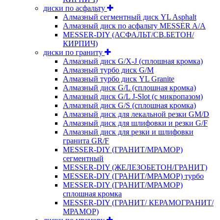
диски по асфальту
Алмазный сегментный диск YL Asphalt
Алмазный диск по асфальту MESSER A/A
MESSER-DIY (АСФАЛЬТ/СВ.БЕТОН/
КИРПИЧ)
диски по граниту
Алмазный диск G/X-J (сплошная кромка)
Алмазный турбо диск G/M
Алмазный турбо диск YL Granite
Алмазный диск G/L (сплошная кромка)
Алмазный диск G/L J-Slot (с микропазом)
Алмазный диск G/S (сплошная кромка)
Алмазный диск для лекальной резки GM/D
Алмазный диск для шлифовки и резки G/F
Алмазный диск для резки и шлифовки
гранита GR/F
MESSER-DIY (ГРАНИТ/МРАМОР)
сегментный
MESSER-DIY (ЖЕЛЕЗОБЕТОН/ГРАНИТ)
MESSER-DIY (ГРАНИТ/МРАМОР) турбо
MESSER-DIY (ГРАНИТ/МРАМОР)
сплошная кромка
MESSER-DIY (ГРАНИТ/ КЕРАМОГРАНИТ/
МРАМОР)