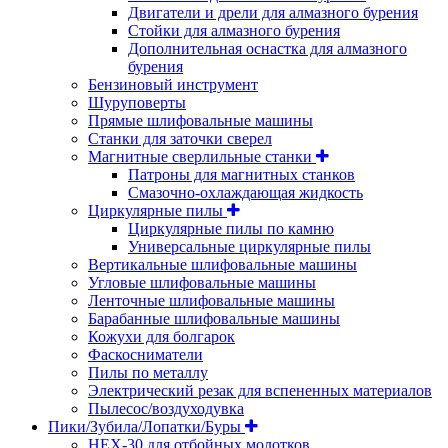
Двигатели и дрели для алмазного бурения
Стойки для алмазного бурения
Дополнительная оснастка для алмазного
бурения
Бензиновый инструмент
Шуруповерты
Прямые шлифовальные машины
Станки для заточки сверел
Магнитные сверлильные станки
Патроны для магнитных станков
Смазочно-охлаждающая жидкость
Циркулярные пилы
Циркулярные пилы по камню
Универсальные циркулярные пилы
Вертикальные шлифовальные машины
Угловые шлифовальные машины
Ленточные шлифовальные машины
Барабанные шлифовальные машины
Кожухи для болгарок
Фаскосниматели
Пилы по металлу
Электрический резак для вспененных материалов
Пылесос/воздуходувка
Пики/Зубила/Лопатки/Буры
HEX-30 для отбойных молотков