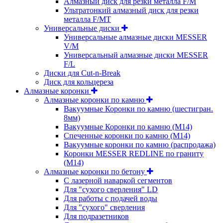
Алмазный диск для резки металла F/M
Ультратонкий алмазный диск для резки
металла F/MT
Универсальные диски
Универсальные алмазные диски MESSER
V/M
Универсальный алмазные диски MESSER
F/L
Диски для Cut-n-Break
Диск для кольцереза
Алмазные коронки
Алмазные коронки по камню
Вакуумные Коронки по камню (шестигран.
8мм)
Вакуумные Коронки по камню (M14)
Спеченные коронки по камню (M14)
Вакуумные коронки по камню (распродажа)
Коронки MESSER REDLINE по граниту
(М14)
Алмазные коронки по бетону
С лазерной наваркой сегментов
Для "сухого сверления" LD
Для работы с подачей воды
Для "сухого" сверления
Для подразетников