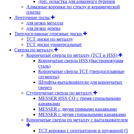
Доп. оснастка для алмазного бурения
Алмазные коронки по стеклу и керамической
плитке
Ленточные пилы
для резки металла
для резки дерева
Твердосплавные отрезные диски
ТСТ диски по металлу
ТСТ диски универсальные
Сверла по металлу
Корончатые сверла по металлу (TCT и HSS)
Корончатые сверла HSS (быстрорежущая
сталь)
Корончатые сверла TCT (твердосплавные
сегменты)
Штифты-выталкиватели для корончатых
сверел
Ступенчатые сверла по металлу
MESSER HSS CО с тремя спиральными
канавками
MESSER с двумя прямыми канавками
MESSER с двумя спиральными канавками
Корончатые сверла по металлу c выталкивателем
ТСТ коронки с центратором и пружиной (5