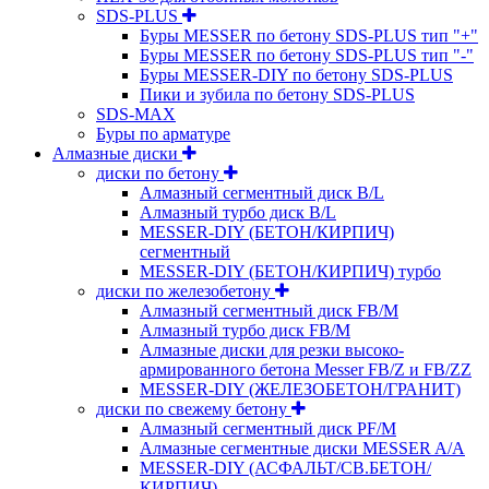
SDS-PLUS
Буры MESSER по бетону SDS-PLUS тип "+"
Буры MESSER по бетону SDS-PLUS тип "-"
Буры MESSER-DIY по бетону SDS-PLUS
Пики и зубила по бетону SDS-PLUS
SDS-MAX
Буры по арматуре
Алмазные диски
диски по бетону
Алмазный сегментный диск B/L
Алмазный турбо диск B/L
MESSER-DIY (БЕТОН/КИРПИЧ)
сегментный
MESSER-DIY (БЕТОН/КИРПИЧ) турбо
диски по железобетону
Алмазный сегментный диск FB/M
Алмазный турбо диск FB/M
Алмазные диски для резки высоко-
армированного бетона Messer FB/Z и FB/ZZ
MESSER-DIY (ЖЕЛЕЗОБЕТОН/ГРАНИТ)
диски по свежему бетону
Алмазный сегментный диск PF/M
Алмазные сегментные диски MESSER A/A
MESSER-DIY (АСФАЛЬТ/СВ.БЕТОН/
КИРПИЧ)