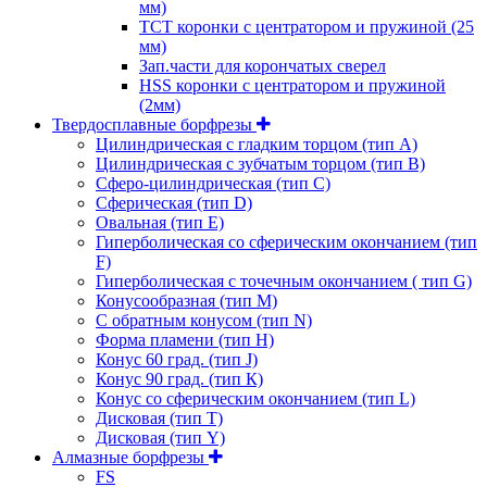
мм)
ТСТ коронки с центратором и пружиной (25
мм)
Зап.части для корончатых сверел
HSS коронки с центратором и пружиной
(2мм)
Твердосплавные борфрезы
Цилиндрическая с гладким торцом (тип А)
Цилиндрическая с зубчатым торцом (тип В)
Сферо-цилиндрическая (тип С)
Сферическая (тип D)
Овальная (тип Е)
Гиперболическая со сферическим окончанием (тип
F)
Гиперболическая с точечным окончанием ( тип G)
Конусообразная (тип М)
C обратным конусом (тип N)
Форма пламени (тип H)
Конус 60 град. (тип J)
Конус 90 град. (тип К)
Конус со сферическим окончанием (тип L)
Дисковая (тип Т)
Дисковая (тип Y)
Алмазные борфрезы
FS