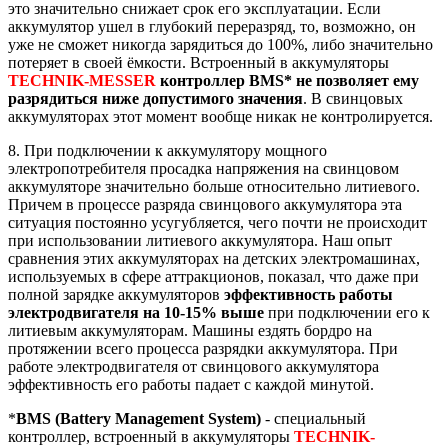
это значительно снижает срок его эксплуатации. Если
аккумулятор ушел в глубокий переразряд, то, возможно, он
уже не сможет никогда зарядиться до 100%, либо значительно
потеряет в своей ёмкости. Встроенный в аккумуляторы
TECHNIK-MESSER
контроллер BMS* не позволяет ему
разрядиться ниже допустимого значения
. В свинцовых
аккумуляторах этот момент вообще никак не контролируется.
8. При подключении к аккумулятору мощного
электропотребителя просадка напряжения на свинцовом
аккумуляторе значительно больше относительно литиевого.
Причем в процессе разряда свинцового аккумулятора эта
ситуация постоянно усугубляется, чего почти не происходит
при использовании литиевого аккумулятора. Наш опыт
сравнения этих аккумуляторах на детских электромашинах,
используемых в сфере аттракционов, показал, что даже при
полной зарядке аккумуляторов
эффективность работы
электродвигателя на 10-15% выше
при подключении его к
литиевым аккумуляторам. Машины ездять бордро на
протяжении всего процесса разрядки аккумулятора. При
работе электродвигателя от свинцового аккумулятора
эффективность его работы падает с каждой минутой.
*
BMS (Battery Management System)
- специальный
контроллер, встроенный в аккумуляторы
TECHNIK-