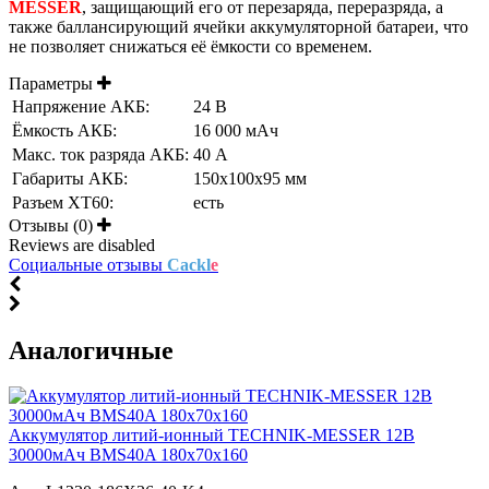
MESSER
, защищающий его от перезаряда, переразряда, а
также баллансирующий ячейки аккумуляторной батареи, что
не позволяет снижаться её ёмкости со временем.
Параметры
Напряжение АКБ:
24 В
Ёмкость АКБ:
16 000 мАч
Макс. ток разряда АКБ:
40 А
Габариты АКБ:
150x100x95 мм
Разъем XT60:
есть
Отзывы (0)
Reviews are disabled
Социальные отзывы
Cackl
e
Аналогичные
Аккумулятор литий-ионный TECHNIK-MESSER 12В
30000мАч BMS40A 180x70x160