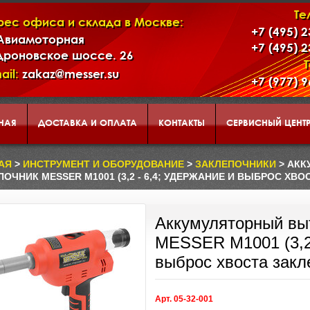
Те
рес офиса и склада в Москве:
+7 (495) 
 Авиамоторная
+7 (495) 
дроновское шоссе. 26
ail:
zakaz@messer.su
+7 (977) 
НАЯ
ДОСТАВКА И ОПЛАТА
КОНТАКТЫ
СЕРВИСНЫЙ ЦЕНТ
АД
КОРЗИНА
О НАС
АЯ
>
ИНСТРУМЕНТ И ОБОРУДОВАНИЕ
>
ЗАКЛЕПОЧНИКИ
> АК
ОЧНИК MESSER M1001 (3,2 - 6,4; УДЕРЖАНИЕ И ВЫБРОС ХВО
ЕНТАЦИЯ ИНСТРУМЕНТА И ОБОРУДОВАНИЯ MESSER
Аккумуляторный вы
MESSER M1001 (3,2 
выброс хвоста закл
Арт. 05-32-001