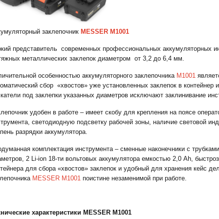
кумуляторный заклепочник
MESSER
M
1001
ркий представитель
современных профессиональных аккумуляторных ин
тяжных металлических заклепок диаметром
от 3,2 до 6,4 мм.
личительной особенностью аккумуляторного заклепочника
М1001
являет
томатический сбор
«хвостов» уже установленных заклепок в контейнер 
лкатели под заклепки указанных диаметров исключают заклинивание инс
лепочник удобен в работе – имеет скобу для крепления на поясе операт
струмента, светодиодную подсветку рабочей зоны, наличие световой инд
пень разрядки аккумулятора.
одуманная комплектация инструмента – сменные наконечники с трубками
аметров, 2
Li
-
ion
18-ти вольтовых аккумулятора емкостью 2,0
Ah
, быстро
нтейнера для сбора «хвостов» заклепок и удобный для хранения кейс д
клепочника
MESSER
M
1001
поистине незаменимой при работе.
хнические характеристики MESSER M1001