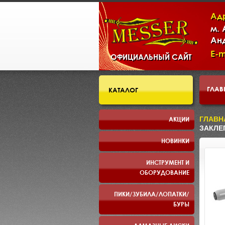
Ад
м.
Ан
E-m
ОФИЦИАЛЬНЫЙ САЙТ
ГЛАВ
КАТАЛОГ
СКЛ
АКЦИИ
ГЛАВН
ЗАКЛЕП
НОВИНКИ
ПРЕЗ
ИНСТРУМЕНТ И
ОБОРУДОВАНИЕ
ПИКИ/ЗУБИЛА/ЛОПАТКИ/
БУРЫ