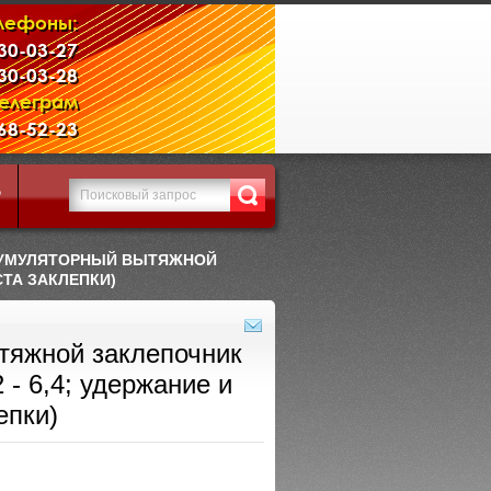
лефоны:
230-03-27
230-03-28
Телеграм
968-52-23
Р
КУМУЛЯТОРНЫЙ ВЫТЯЖНОЙ
СТА ЗАКЛЕПКИ)
тяжной заклепочник
- 6,4; удержание и
епки)