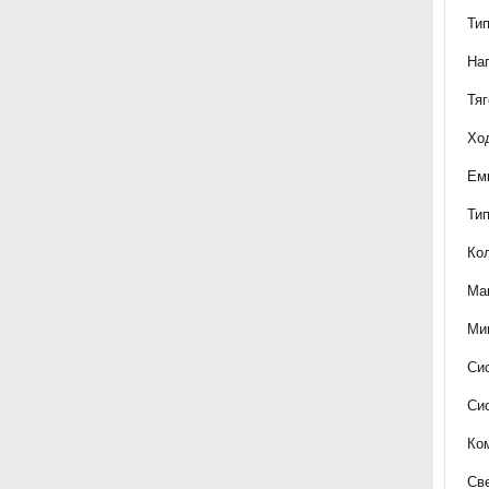
Тип
На
Тя
Хо
Ем
Ти
Кол
Ма
Ми
Си
Си
Ко
Св