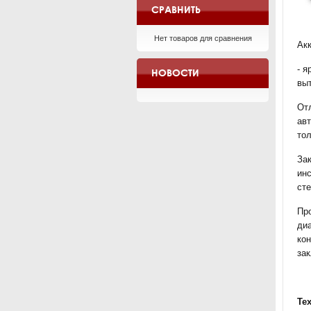
СРАВНИТЬ
Нет товаров для сравнения
Ак
- я
НОВОСТИ
вы
От
ав
то
Зак
ин
сте
Пр
ди
ко
за
Те