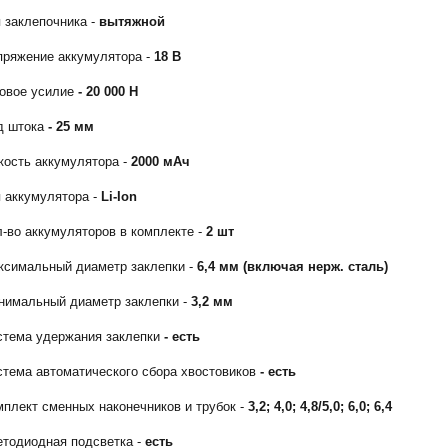
 заклепочника -
вытяжной
пряжение аккумулятора -
18 В
говое усилие
- 20 000 Н
д штока
- 25 мм
кость аккумулятора -
2000 мАч
п аккумулятора -
Li-Ion
-во аккумуляторов в комплекте -
2 шт
ксимальный диаметр заклепки -
6,4 мм (включая нерж. сталь)
нимальный диаметр заклепки -
3,2 мм
стема удержания заклепки
- есть
стема автоматического сбора хвостовиков
- есть
мплект сменных наконечников и трубок -
3,2; 4,0; 4,8/5,0; 6,0; 6,4
етодиодная подсветка -
есть