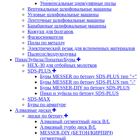
Универсальные циркулярные пилы
Вертикальные шлифовальные машины
Угловые шлифовальные машины
Ленточные шлифовальные машины
Барабанные шлифовальные машины
Кожухи для болгарок
Фаскосниматели
Пилы по металлу
Электрический резак для вспененных материалов
Пылесос/воздуходувка
Пики/Зубила/Лопатки/Буры
HEX-30 для отбойных молотков
SDS-PLUS
Буры MESSER по бетону SDS-PLUS тип "+"
Буры MESSER по бетону SDS-PLUS тип "-"
Буры MESSER-DIY по бетону SDS-PLUS
Пики и зубила по бетону SDS-PLUS
SDS-MAX
Буры по арматуре
Алмазные диски
диски по бетону
Алмазный сегментный диск B/L
Алмазный турбо диск B/L
MESSER-DIY (БЕТОН/КИРПИЧ)
сегментный