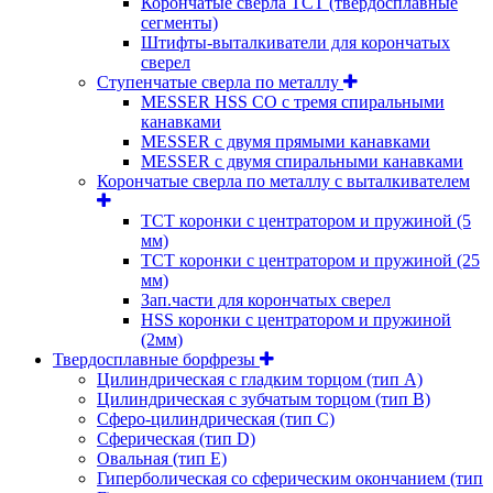
Корончатые сверла TCT (твердосплавные
сегменты)
Штифты-выталкиватели для корончатых
сверел
Ступенчатые сверла по металлу
MESSER HSS CО с тремя спиральными
канавками
MESSER с двумя прямыми канавками
MESSER с двумя спиральными канавками
Корончатые сверла по металлу c выталкивателем
ТСТ коронки с центратором и пружиной (5
мм)
ТСТ коронки с центратором и пружиной (25
мм)
Зап.части для корончатых сверел
HSS коронки с центратором и пружиной
(2мм)
Твердосплавные борфрезы
Цилиндрическая с гладким торцом (тип А)
Цилиндрическая с зубчатым торцом (тип В)
Сферо-цилиндрическая (тип С)
Сферическая (тип D)
Овальная (тип Е)
Гиперболическая со сферическим окончанием (тип