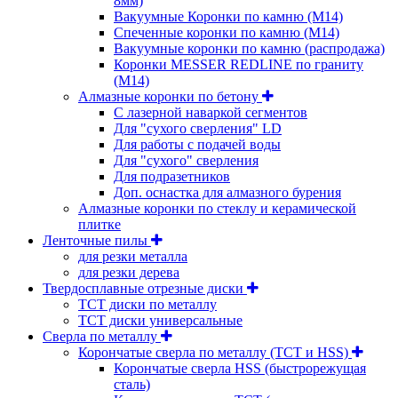
8мм)
Вакуумные Коронки по камню (M14)
Спеченные коронки по камню (M14)
Вакуумные коронки по камню (распродажа)
Коронки MESSER REDLINE по граниту
(М14)
Алмазные коронки по бетону
С лазерной наваркой сегментов
Для "сухого сверления" LD
Для работы с подачей воды
Для "сухого" сверления
Для подразетников
Доп. оснастка для алмазного бурения
Алмазные коронки по стеклу и керамической
плитке
Ленточные пилы
для резки металла
для резки дерева
Твердосплавные отрезные диски
ТСТ диски по металлу
ТСТ диски универсальные
Сверла по металлу
Корончатые сверла по металлу (TCT и HSS)
Корончатые сверла HSS (быстрорежущая
сталь)