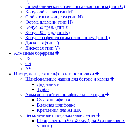
F)
Гиперболическая с точечным окончанием ( тип G)
Конусообразная (тип М)
C обратным конусом (тип N)
Форма пламени (тип H)
Конус 60 град. (тип J)
Конус 90 град. (тип К)
Конус со сферическим окончанием (тип L)
Дисковая (тип Т)
Дисковая (тип Y)
Алмазные борфрезы
FS
CS
AS
Инструмент для шлифовки и полировки
Шлифовальные чашки для бетона и камня
Двурядные
Турбо
Алмазные гибкие шлифовальные круги
Cухая шлифовка
Влажная шлифовка
Крепления для АГШК
Бесконечные шлифовальные ленты
Шлиф. лента 620 х 40 мм (для 2х-роликовых
машин)