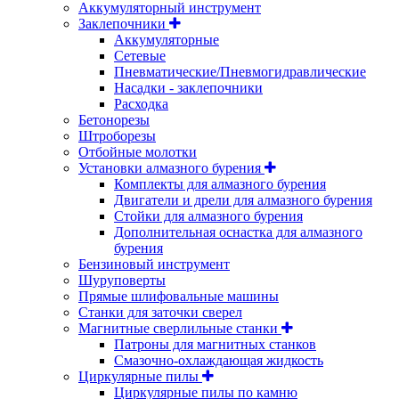
Аккумуляторный инструмент
Заклепочники
Аккумуляторные
Сетевые
Пневматические/Пневмогидравлические
Насадки - заклепочники
Расходка
Бетонорезы
Штроборезы
Отбойные молотки
Установки алмазного бурения
Комплекты для алмазного бурения
Двигатели и дрели для алмазного бурения
Стойки для алмазного бурения
Дополнительная оснастка для алмазного
бурения
Бензиновый инструмент
Шуруповерты
Прямые шлифовальные машины
Станки для заточки сверел
Магнитные сверлильные станки
Патроны для магнитных станков
Смазочно-охлаждающая жидкость
Циркулярные пилы
Циркулярные пилы по камню