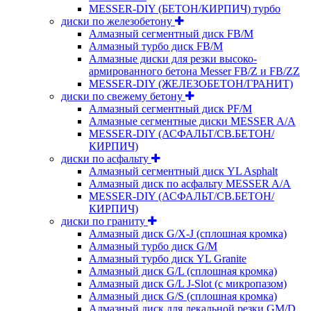
MESSER-DIY (БЕТОН/КИРПИЧ) турбо
диски по железобетону
Алмазный сегментный диск FB/M
Алмазный турбо диск FB/M
Алмазные диски для резки высоко-
армированного бетона Messer FB/Z и FB/ZZ
MESSER-DIY (ЖЕЛЕЗОБЕТОН/ГРАНИТ)
диски по свежему бетону
Алмазный сегментный диск PF/M
Алмазные сегментные диски MESSER A/A
MESSER-DIY (АСФАЛЬТ/СВ.БЕТОН/
КИРПИЧ)
диски по асфальту
Алмазный сегментный диск YL Asphalt
Алмазный диск по асфальту MESSER A/A
MESSER-DIY (АСФАЛЬТ/СВ.БЕТОН/
КИРПИЧ)
диски по граниту
Алмазный диск G/X-J (сплошная кромка)
Алмазный турбо диск G/M
Алмазный турбо диск YL Granite
Алмазный диск G/L (сплошная кромка)
Алмазный диск G/L J-Slot (с микропазом)
Алмазный диск G/S (сплошная кромка)
Алмазный диск для лекальной резки GM/D