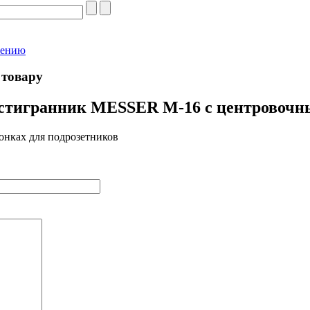
нению
 товару
стигранник MESSER M-16 с центровочн
онках для подрозетников