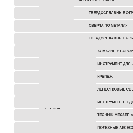
БЕТОНОРЕЗЫ
ТВЕРДОСПЛАВНЫЕ ОТР
ШТРОБОРЕЗЫ
СВЕРЛА ПО МЕТАЛЛУ
ТВЕРДОСПЛАВНЫЕ БО
ОТБОЙНЫЕ МОЛОТКИ
АЛМАЗНЫЕ БОРФ
УСТАНОВКИ АЛМАЗНОГО
БУРЕНИЯ
ИНСТРУМЕНТ ДЛЯ 
БЕНЗИНОВЫЙ
КРЕПЕЖ
ИНСТРУМЕНТ
ЛЕПЕСТКОВЫЕ СВ
ШУРУПОВЕРТЫ
ИНСТРУМЕНТ ПО Д
ПРЯМЫЕ
ШЛИФОВАЛЬНЫЕ
TECHNIK-MESSER 
МАШИНЫ
ПОЛЕЗНЫЕ АКСЕС