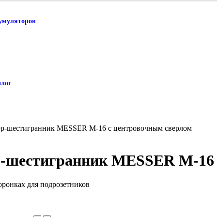
умуляторов
алог
р-шестигранник MESSER M-16 с центровочным сверлом
-шестигранник MESSER M-16 
оронках для подрозетников