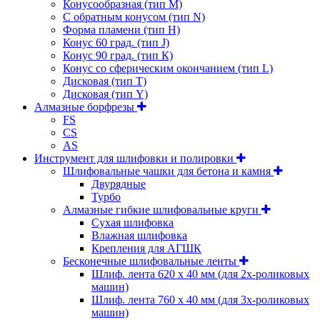
Конусообразная (тип М)
C обратным конусом (тип N)
Форма пламени (тип H)
Конус 60 град. (тип J)
Конус 90 град. (тип К)
Конус со сферическим окончанием (тип L)
Дисковая (тип Т)
Дисковая (тип Y)
Алмазные борфрезы
FS
CS
AS
Инструмент для шлифовки и полировки
Шлифовальные чашки для бетона и камня
Двурядные
Турбо
Алмазные гибкие шлифовальные круги
Cухая шлифовка
Влажная шлифовка
Крепления для АГШК
Бесконечные шлифовальные ленты
Шлиф. лента 620 х 40 мм (для 2х-роликовых
машин)
Шлиф. лента 760 х 40 мм (для 3х-роликовых
машин)