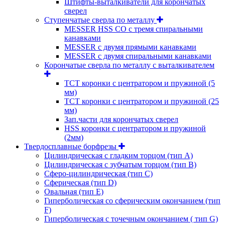
Штифты-выталкиватели для корончатых
сверел
Ступенчатые сверла по металлу
MESSER HSS CО с тремя спиральными
канавками
MESSER с двумя прямыми канавками
MESSER с двумя спиральными канавками
Корончатые сверла по металлу c выталкивателем
ТСТ коронки с центратором и пружиной (5
мм)
ТСТ коронки с центратором и пружиной (25
мм)
Зап.части для корончатых сверел
HSS коронки с центратором и пружиной
(2мм)
Твердосплавные борфрезы
Цилиндрическая с гладким торцом (тип А)
Цилиндрическая с зубчатым торцом (тип В)
Сферо-цилиндрическая (тип С)
Сферическая (тип D)
Овальная (тип Е)
Гиперболическая со сферическим окончанием (тип
F)
Гиперболическая с точечным окончанием ( тип G)