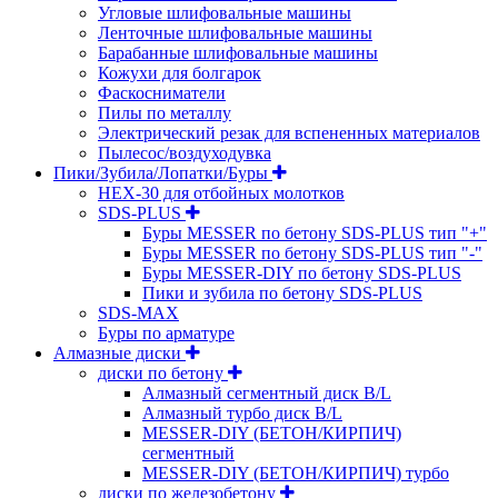
Угловые шлифовальные машины
Ленточные шлифовальные машины
Барабанные шлифовальные машины
Кожухи для болгарок
Фаскосниматели
Пилы по металлу
Электрический резак для вспененных материалов
Пылесос/воздуходувка
Пики/Зубила/Лопатки/Буры
HEX-30 для отбойных молотков
SDS-PLUS
Буры MESSER по бетону SDS-PLUS тип "+"
Буры MESSER по бетону SDS-PLUS тип "-"
Буры MESSER-DIY по бетону SDS-PLUS
Пики и зубила по бетону SDS-PLUS
SDS-MAX
Буры по арматуре
Алмазные диски
диски по бетону
Алмазный сегментный диск B/L
Алмазный турбо диск B/L
MESSER-DIY (БЕТОН/КИРПИЧ)
сегментный
MESSER-DIY (БЕТОН/КИРПИЧ) турбо
диски по железобетону