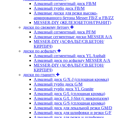
Алмазный сегментный диск FB/M
Алмазный турбо диск FB/M
Алмазные диски для резки высоко-
армированного бетона Messer FB/Z и FB/ZZ
MESSER-DIY (ЖЕЛЕЗОБЕТОН/ГРАНИТ)
диски по свежему бетону
Алмазный сегментный диск PF/M
Алмазные сегментные диски MESSER A/A
MESSER-DIY (АСФАЛЬТ/СВ.БЕТОН/
КИРПИЧ)
диски по асфальту
Алмазный сегментный диск YL Asphalt
Алмазный диск по асфальту MESSER A/A
MESSER-DIY (АСФАЛЬТ/СВ.БЕТОН/
КИРПИЧ)
диски по граниту
Алмазный диск G/X-J (сплошная кромка)
Алмазный турбо диск G/M
Алмазный турбо диск YL Granite
Алмазный диск G/L (сплошная кромка)
Алмазный диск G/L J-Slot (с микропазом)
Алмазный диск G/S (сплошная кромка)
Алмазный диск для лекальной резки GM/D
Алмазный диск для шлифовки и резки G/F
Алмазный диск для резки и шлифовки