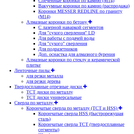
Спеченные коронки по камню (M14)
Вакуумные коронки по камню (распродажа)
Коронки MESSER REDLINE по граниту
(М14)
Алмазные коронки по бетону
С лазерной наваркой сегментов
Для "сухого сверления" LD
Для работы с подачей воды
Для "сухого" сверления
Для подразетников
Доп. оснастка для алмазного бурения
Алмазные коронки по стеклу и керамической
плитке
Ленточные пилы
для резки металла
для резки дерева
Твердосплавные отрезные диски
ТСТ диски по металлу
ТСТ диски универсальные
Сверла по металлу
Корончатые сверла по металлу (TCT и HSS)
Корончатые сверла HSS (быстрорежущая
сталь)
Корончатые сверла TCT (твердосплавные
сегменты)