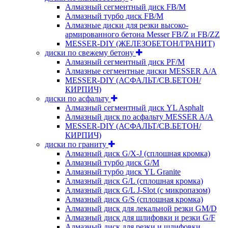
Алмазный сегментный диск FB/M
Алмазный турбо диск FB/M
Алмазные диски для резки высоко-
армированного бетона Messer FB/Z и FB/ZZ
MESSER-DIY (ЖЕЛЕЗОБЕТОН/ГРАНИТ)
диски по свежему бетону
Алмазный сегментный диск PF/M
Алмазные сегментные диски MESSER A/A
MESSER-DIY (АСФАЛЬТ/СВ.БЕТОН/
КИРПИЧ)
диски по асфальту
Алмазный сегментный диск YL Asphalt
Алмазный диск по асфальту MESSER A/A
MESSER-DIY (АСФАЛЬТ/СВ.БЕТОН/
КИРПИЧ)
диски по граниту
Алмазный диск G/X-J (сплошная кромка)
Алмазный турбо диск G/M
Алмазный турбо диск YL Granite
Алмазный диск G/L (сплошная кромка)
Алмазный диск G/L J-Slot (с микропазом)
Алмазный диск G/S (сплошная кромка)
Алмазный диск для лекальной резки GM/D
Алмазный диск для шлифовки и резки G/F
Алмазный диск для резки и шлифовки