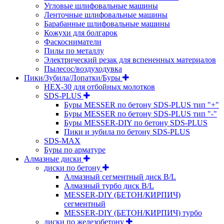
Угловые шлифовальные машины
Ленточные шлифовальные машины
Барабанные шлифовальные машины
Кожухи для болгарок
Фаскосниматели
Пилы по металлу
Электрический резак для вспененных материалов
Пылесос/воздуходувка
Пики/Зубила/Лопатки/Буры
HEX-30 для отбойных молотков
SDS-PLUS
Буры MESSER по бетону SDS-PLUS тип "+"
Буры MESSER по бетону SDS-PLUS тип "-"
Буры MESSER-DIY по бетону SDS-PLUS
Пики и зубила по бетону SDS-PLUS
SDS-MAX
Буры по арматуре
Алмазные диски
диски по бетону
Алмазный сегментный диск B/L
Алмазный турбо диск B/L
MESSER-DIY (БЕТОН/КИРПИЧ)
сегментный
MESSER-DIY (БЕТОН/КИРПИЧ) турбо
диски по железобетону