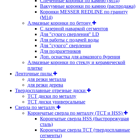
Спеченные коронки по камню (M14)
Вакуумные коронки по камню (распродажа)
Коронки MESSER REDLINE по граниту
(М14)
Алмазные коронки по бетону
С лазерной наваркой сегментов
Для "сухого сверления" LD
Для работы с подачей воды
Для "сухого" сверления
Для подразетников
Доп. оснастка для алмазного бурения
Алмазные коронки по стеклу и керамической
плитке
Ленточные пилы
для резки металла
для резки дерева
Твердосплавные отрезные диски
ТСТ диски по металлу
ТСТ диски универсальные
Сверла по металлу
Корончатые сверла по металлу (TCT и HSS)
Корончатые сверла HSS (быстрорежущая
сталь)
Корончатые сверла TCT (твердосплавные
сегменты)