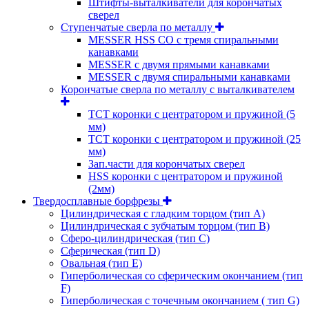
Штифты-выталкиватели для корончатых
сверел
Ступенчатые сверла по металлу
MESSER HSS CО с тремя спиральными
канавками
MESSER с двумя прямыми канавками
MESSER с двумя спиральными канавками
Корончатые сверла по металлу c выталкивателем
ТСТ коронки с центратором и пружиной (5
мм)
ТСТ коронки с центратором и пружиной (25
мм)
Зап.части для корончатых сверел
HSS коронки с центратором и пружиной
(2мм)
Твердосплавные борфрезы
Цилиндрическая с гладким торцом (тип А)
Цилиндрическая с зубчатым торцом (тип В)
Сферо-цилиндрическая (тип С)
Сферическая (тип D)
Овальная (тип Е)
Гиперболическая со сферическим окончанием (тип
F)
Гиперболическая с точечным окончанием ( тип G)