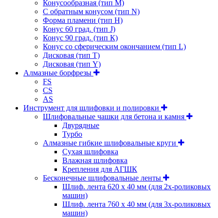
Конусообразная (тип М)
C обратным конусом (тип N)
Форма пламени (тип H)
Конус 60 град. (тип J)
Конус 90 град. (тип К)
Конус со сферическим окончанием (тип L)
Дисковая (тип Т)
Дисковая (тип Y)
Алмазные борфрезы
FS
CS
AS
Инструмент для шлифовки и полировки
Шлифовальные чашки для бетона и камня
Двурядные
Турбо
Алмазные гибкие шлифовальные круги
Cухая шлифовка
Влажная шлифовка
Крепления для АГШК
Бесконечные шлифовальные ленты
Шлиф. лента 620 х 40 мм (для 2х-роликовых
машин)
Шлиф. лента 760 х 40 мм (для 3х-роликовых
машин)