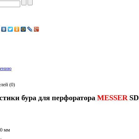
нению
лей (0)
стики бура для перфоратора
MESSER
SDS
10 мм