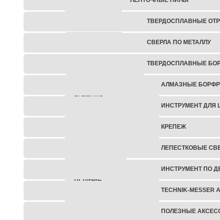
БЕТОНОРЕЗЫ
ТВЕРДОСПЛАВНЫЕ ОТР
ШТРОБОРЕЗЫ
СВЕРЛА ПО МЕТАЛЛУ
ТВЕРДОСПЛАВНЫЕ БО
ОТБОЙНЫЕ МОЛОТКИ
АЛМАЗНЫЕ БОРФ
УСТАНОВКИ АЛМАЗНОГО
БУРЕНИЯ
ИНСТРУМЕНТ ДЛЯ 
БЕНЗИНОВЫЙ
КРЕПЕЖ
ИНСТРУМЕНТ
ЛЕПЕСТКОВЫЕ СВ
ШУРУПОВЕРТЫ
ИНСТРУМЕНТ ПО Д
ПРЯМЫЕ
ШЛИФОВАЛЬНЫЕ
TECHNIK-MESSER 
МАШИНЫ
ПОЛЕЗНЫЕ АКСЕС