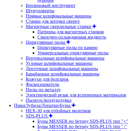
бурения
Бензиновый инструмент
Шуруповерты
Прямые шлифовальные машины
Станки для заточки сверел
Магнитные сверлильные станки
Патроны для магнитных станков
Смазочно-охлаждающая жидкость
Циркулярные пилы
Циркулярные пилы по камню
Универсальные циркулярные пилы
Вертикальные шлифовальные машины
Угловые шлифовальные машины
Ленточные шлифовальные машины
Барабанные шлифовальные машины
Кожухи для болгарок
Фаскосниматели
Пилы по металлу
Электрический резак для вспененных материалов
Пылесос/воздуходувка
Пики/Зубила/Лопатки/Буры
HEX-30 для отбойных молотков
SDS-PLUS
Буры MESSER по бетону SDS-PLUS тип "+"
Буры MESSER по бетону SDS-PLUS тип "-"