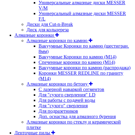
Универсальные алмазные диски MESSER
V/M
Универсальный алмазные диски MESSER
F/L
Диски для Cut-n-Break
Диск для кольцереза
Алмазные коронки
Алмазные коронки по камню
Вакуумные Коронки по камню (шестигран.
8мм)
Вакуумные Коронки по камню (M14)
Спеченные коронки по камню (M14)
Вакуумные коронки по камню (распродажа)
Коронки MESSER REDLINE по граниту
(М14)
Алмазные коронки по бетону
С лазерной наваркой сегментов
Для "сухого сверления" LD
Для работы с подачей воды
Для "сухого" сверления
Для подразетников
Доп. оснастка для алмазного бурения
Алмазные коронки по стеклу и керамической
плитке
Ленточные пилы