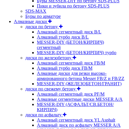
Буры MESSER-DIY по бетону SDS-PLUS
Пики и зубила по бетону SDS-PLUS
SDS-MAX
Буры по арматуре
Алмазные диски
диски по бетону
Алмазный сегментный диск B/L
Алмазный турбо диск B/L
MESSER-DIY (БЕТОН/КИРПИЧ)
сегментный
MESSER-DIY (БЕТОН/КИРПИЧ) турбо
диски по железобетону
Алмазный сегментный диск FB/M
Алмазный турбо диск FB/M
Алмазные диски для резки высоко-
армированного бетона Messer FB/Z и FB/ZZ
MESSER-DIY (ЖЕЛЕЗОБЕТОН/ГРАНИТ)
диски по свежему бетону
Алмазный сегментный диск PF/M
Алмазные сегментные диски MESSER A/A
MESSER-DIY (АСФАЛЬТ/СВ.БЕТОН/
КИРПИЧ)
диски по асфальту
Алмазный сегментный диск YL Asphalt
Алмазный диск по асфальту MESSER A/A