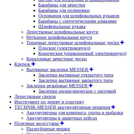
Барабаны для зачистки
Барабаны для полировки
Основания для шлифовальных рукавов
Барабаны с синтетическими алмазами
Шлифовальные рукава
Лепестковые шлифовальные круги
Нетканые шлифовальные круги
Торцевые лепестковые шлифовальные диски
Плоские (электрокорунд)
Конические (циркониевый электрокорунд)
Коралловые зачистные диски
Крепеж
Вытяжные заклепки MESSER
Заклепки вытяжные открытого типа
Заклепки вытяжные закрытого типа
Заклепки резьбовые MESSER
Заклепки цилиндрические с насечкой
Лепестковые сверла
Инструмент по дереву и пластику
TECHNIK-MESSER аккумуляторные решения
Аккумуляторы для кемпинга, охоты и рыбалки
Аккумуляторы в защитных кейсах
Полезные аксессуары
Пылесборные мешки