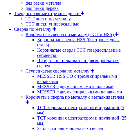
для резки металла
для резки дерева
Твердосплавные отрезные диски
ТСТ диски по металлу
ТСТ диски универсальные
Сверла по металлу
Корончатые сверла по металлу (TCT и HSS)
Корончатые сверла HSS (быстрорежущая
сталь)
Корончатые сверла TCT (твердосплавные
сегменты)
Штифты-выталкиватели для корончатых
сверел
Ступенчатые сверла по металлу
MESSER HSS CО с тремя спиральными
канавками
MESSER с двумя прямыми канавками
MESSER с двумя спиральными канавками
Корончатые сверла по металлу c выталкивателем
ТСТ коронки с центратором и пружиной (5
мм)
ТСТ коронки с центратором и пружиной (25
мм)
Зап.части для корончатых сверел