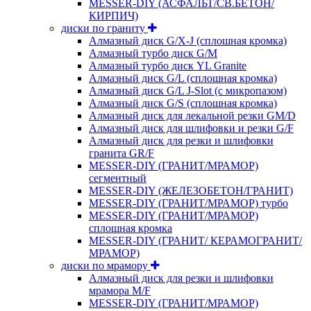
MESSER-DIY (АСФАЛЬТ/СВ.БЕТОН/
КИРПИЧ)
диски по граниту
Алмазный диск G/X-J (сплошная кромка)
Алмазный турбо диск G/M
Алмазный турбо диск YL Granite
Алмазный диск G/L (сплошная кромка)
Алмазный диск G/L J-Slot (с микропазом)
Алмазный диск G/S (сплошная кромка)
Алмазный диск для лекальной резки GM/D
Алмазный диск для шлифовки и резки G/F
Алмазный диск для резки и шлифовки
гранита GR/F
MESSER-DIY (ГРАНИТ/МРАМОР)
сегментный
MESSER-DIY (ЖЕЛЕЗОБЕТОН/ГРАНИТ)
MESSER-DIY (ГРАНИТ/МРАМОР) турбо
MESSER-DIY (ГРАНИТ/МРАМОР)
сплошная кромка
MESSER-DIY (ГРАНИТ/ КЕРАМОГРАНИТ/
МРАМОР)
диски по мрамору
Алмазный диск для резки и шлифовки
мрамора M/F
MESSER-DIY (ГРАНИТ/МРАМОР)