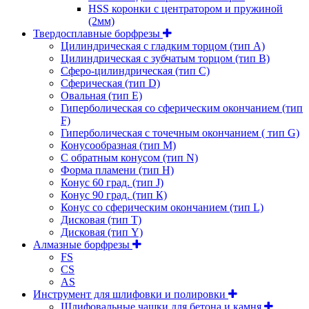
HSS коронки с центратором и пружиной
(2мм)
Твердосплавные борфрезы
Цилиндрическая с гладким торцом (тип А)
Цилиндрическая с зубчатым торцом (тип В)
Сферо-цилиндрическая (тип С)
Сферическая (тип D)
Овальная (тип Е)
Гиперболическая со сферическим окончанием (тип
F)
Гиперболическая с точечным окончанием ( тип G)
Конусообразная (тип М)
C обратным конусом (тип N)
Форма пламени (тип H)
Конус 60 град. (тип J)
Конус 90 град. (тип К)
Конус со сферическим окончанием (тип L)
Дисковая (тип Т)
Дисковая (тип Y)
Алмазные борфрезы
FS
CS
AS
Инструмент для шлифовки и полировки
Шлифовальные чашки для бетона и камня