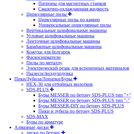
Патроны для магнитных станков
Смазочно-охлаждающая жидкость
Циркулярные пилы
Циркулярные пилы по камню
Универсальные циркулярные пилы
Вертикальные шлифовальные машины
Угловые шлифовальные машины
Ленточные шлифовальные машины
Барабанные шлифовальные машины
Кожухи для болгарок
Фаскосниматели
Пилы по металлу
Электрический резак для вспененных материалов
Пылесос/воздуходувка
Пики/Зубила/Лопатки/Буры
HEX-30 для отбойных молотков
SDS-PLUS
Буры MESSER по бетону SDS-PLUS тип "+"
Буры MESSER по бетону SDS-PLUS тип "-"
Буры MESSER-DIY по бетону SDS-PLUS
Пики и зубила по бетону SDS-PLUS
SDS-MAX
Буры по арматуре
Алмазные диски
диски по бетону