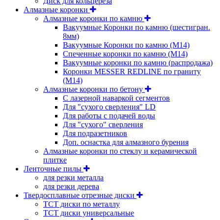
Диск для кольцереза
Алмазные коронки
Алмазные коронки по камню
Вакуумные Коронки по камню (шестигран.
8мм)
Вакуумные Коронки по камню (M14)
Спеченные коронки по камню (M14)
Вакуумные коронки по камню (распродажа)
Коронки MESSER REDLINE по граниту
(М14)
Алмазные коронки по бетону
С лазерной наваркой сегментов
Для "сухого сверления" LD
Для работы с подачей воды
Для "сухого" сверления
Для подразетников
Доп. оснастка для алмазного бурения
Алмазные коронки по стеклу и керамической
плитке
Ленточные пилы
для резки металла
для резки дерева
Твердосплавные отрезные диски
ТСТ диски по металлу
ТСТ диски универсальные