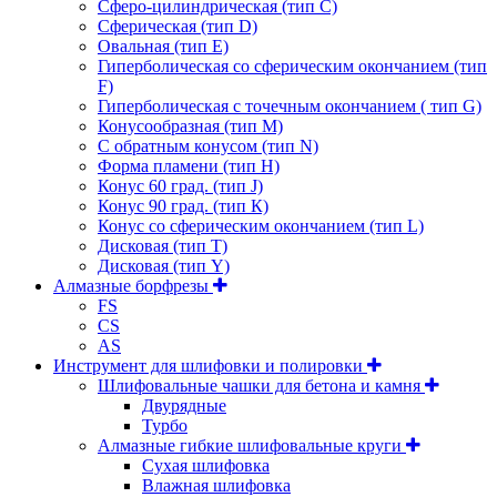
Сферо-цилиндрическая (тип С)
Сферическая (тип D)
Овальная (тип Е)
Гиперболическая со сферическим окончанием (тип
F)
Гиперболическая с точечным окончанием ( тип G)
Конусообразная (тип М)
C обратным конусом (тип N)
Форма пламени (тип H)
Конус 60 град. (тип J)
Конус 90 град. (тип К)
Конус со сферическим окончанием (тип L)
Дисковая (тип Т)
Дисковая (тип Y)
Алмазные борфрезы
FS
CS
AS
Инструмент для шлифовки и полировки
Шлифовальные чашки для бетона и камня
Двурядные
Турбо
Алмазные гибкие шлифовальные круги
Cухая шлифовка
Влажная шлифовка