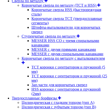
Сверла по металлу
Корончатые сверла по металлу (TCT и HSS)
Корончатые сверла HSS (быстрорежущая
сталь)
Корончатые сверла TCT (твердосплавные
сегменты)
Штифты-выталкиватели для корончатых
сверел
Ступенчатые сверла по металлу
MESSER HSS CО с тремя спиральными
канавками
MESSER с двумя прямыми канавками
MESSER с двумя спиральными канавками
Корончатые сверла по металлу c выталкивателем
ТСТ коронки с центратором и пружиной (5
мм)
ТСТ коронки с центратором и пружиной (25
мм)
Зап.части для корончатых сверел
HSS коронки с центратором и пружиной
(2мм)
Твердосплавные борфрезы
Цилиндрическая с гладким торцом (тип А)
Цилиндрическая с зубчатым торцом (тип В)