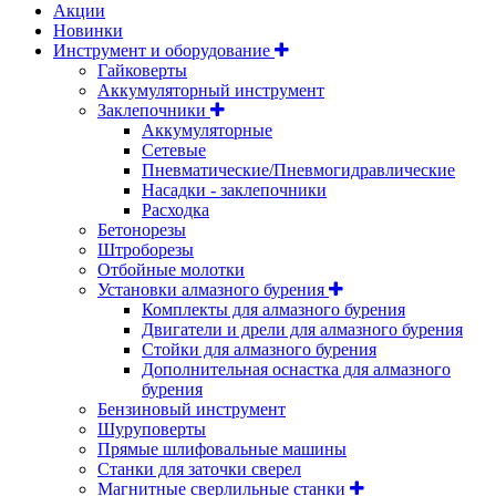
Акции
Новинки
Инструмент и оборудование
Гайковерты
Аккумуляторный инструмент
Заклепочники
Аккумуляторные
Сетевые
Пневматические/Пневмогидравлические
Насадки - заклепочники
Расходка
Бетонорезы
Штроборезы
Отбойные молотки
Установки алмазного бурения
Комплекты для алмазного бурения
Двигатели и дрели для алмазного бурения
Стойки для алмазного бурения
Дополнительная оснастка для алмазного
бурения
Бензиновый инструмент
Шуруповерты
Прямые шлифовальные машины
Станки для заточки сверел
Магнитные сверлильные станки