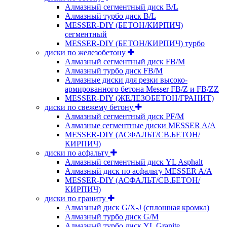
Алмазный сегментный диск B/L
Алмазный турбо диск B/L
MESSER-DIY (БЕТОН/КИРПИЧ)
сегментный
MESSER-DIY (БЕТОН/КИРПИЧ) турбо
диски по железобетону
Алмазный сегментный диск FB/M
Алмазный турбо диск FB/M
Алмазные диски для резки высоко-
армированного бетона Messer FB/Z и FB/ZZ
MESSER-DIY (ЖЕЛЕЗОБЕТОН/ГРАНИТ)
диски по свежему бетону
Алмазный сегментный диск PF/M
Алмазные сегментные диски MESSER A/A
MESSER-DIY (АСФАЛЬТ/СВ.БЕТОН/
КИРПИЧ)
диски по асфальту
Алмазный сегментный диск YL Asphalt
Алмазный диск по асфальту MESSER A/A
MESSER-DIY (АСФАЛЬТ/СВ.БЕТОН/
КИРПИЧ)
диски по граниту
Алмазный диск G/X-J (сплошная кромка)
Алмазный турбо диск G/M
Алмазный турбо диск YL Granite