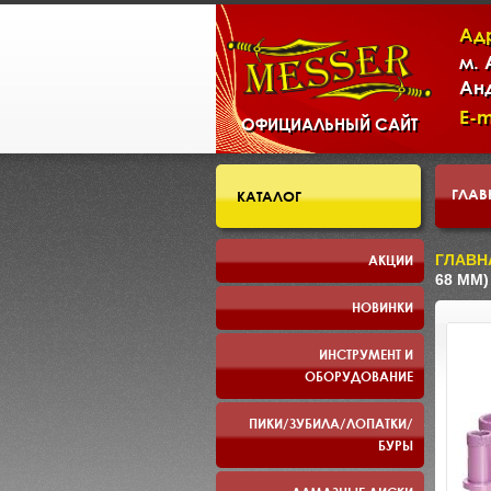
Ад
м.
Ан
E-m
ОФИЦИАЛЬНЫЙ САЙТ
ГЛАВ
КАТАЛОГ
СКЛ
АКЦИИ
ГЛАВН
68 ММ)
НОВИНКИ
ПРЕЗ
ИНСТРУМЕНТ И
ОБОРУДОВАНИЕ
ПИКИ/ЗУБИЛА/ЛОПАТКИ/
БУРЫ