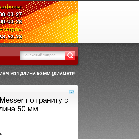
лефоны:
230-03-27
230-03-28
Телеграм
968-52-23
Р
ИЕМ М14 ДЛИНА 50 ММ (ДИАМЕТР
Messer по граниту с
лина 50 мм
мм