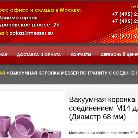
Те
рес офиса и склада в Москве:
+7 (495) 
 Авиамоторная
+7 (495) 
дроновское шоссе. 26
ail:
zakaz@messer.su
+7 (977) 
НАЯ
ДОСТАВКА И ОПЛАТА
КОНТАКТЫ
СЕРВИСНЫЙ ЦЕНТ
АД
КОРЗИНА
О НАС
АЯ
> ВАКУУМНАЯ КОРОНКА MESSER ПО ГРАНИТУ С СОЕДИНЕН
ЕНТАЦИЯ ИНСТРУМЕНТА И ОБОРУДОВАНИЯ MESSER
Вакуумная коронка 
соединением М14 д
(Диаметр 68 мм)
Максимальная глубина сверления 50 