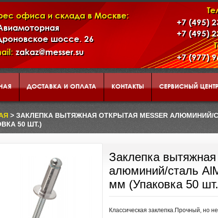
Те
рес офиса и склада в Москве:
+7 (495) 
 Авиамоторная
+7 (495) 
дроновское шоссе. 26
ail:
zakaz@messer.su
+7 (977) 
НАЯ
ДОСТАВКА И ОПЛАТА
КОНТАКТЫ
СЕРВИСНЫЙ ЦЕНТ
АД
КОРЗИНА
О НАС
АЯ
> ЗАКЛЕПКА ВЫТЯЖНАЯ ОТКРЫТАЯ MESSER АЛЮМИНИЙ/СТА
ВКА 50 ШТ.)
ЕНТАЦИЯ ИНСТРУМЕНТА И ОБОРУДОВАНИЯ MESSER
Заклепка вытяжна
алюминий/сталь AlM
мм (Упаковка 50 шт.
Классическая заклепка.Прочный, но н