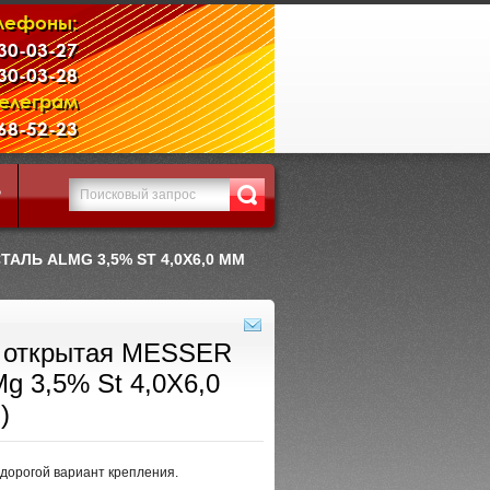
лефоны:
230-03-27
230-03-28
Телеграм
968-52-23
Р
ЛЬ ALMG 3,5% ST 4,0X6,0 ММ
я открытая MESSER
g 3,5% St 4,0X6,0
)
едорогой вариант крепления.