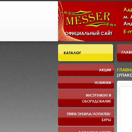
Ад
м.
Ан
E-m
ОФИЦИАЛЬНЫЙ САЙТ
ГЛАВ
КАТАЛОГ
СКЛ
АКЦИИ
ГЛАВН
(УПАКО
НОВИНКИ
ПРЕЗ
ИНСТРУМЕНТ И
ОБОРУДОВАНИЕ
ПИКИ/ЗУБИЛА/ЛОПАТКИ/
БУРЫ