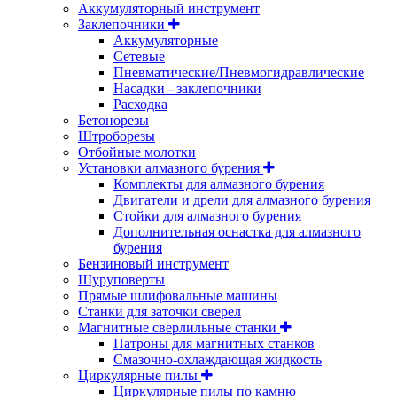
Аккумуляторный инструмент
Заклепочники
Аккумуляторные
Сетевые
Пневматические/Пневмогидравлические
Насадки - заклепочники
Расходка
Бетонорезы
Штроборезы
Отбойные молотки
Установки алмазного бурения
Комплекты для алмазного бурения
Двигатели и дрели для алмазного бурения
Стойки для алмазного бурения
Дополнительная оснастка для алмазного
бурения
Бензиновый инструмент
Шуруповерты
Прямые шлифовальные машины
Станки для заточки сверел
Магнитные сверлильные станки
Патроны для магнитных станков
Смазочно-охлаждающая жидкость
Циркулярные пилы
Циркулярные пилы по камню