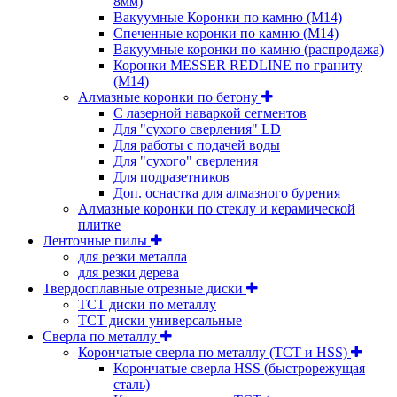
8мм)
Вакуумные Коронки по камню (M14)
Спеченные коронки по камню (M14)
Вакуумные коронки по камню (распродажа)
Коронки MESSER REDLINE по граниту
(М14)
Алмазные коронки по бетону
С лазерной наваркой сегментов
Для "сухого сверления" LD
Для работы с подачей воды
Для "сухого" сверления
Для подразетников
Доп. оснастка для алмазного бурения
Алмазные коронки по стеклу и керамической
плитке
Ленточные пилы
для резки металла
для резки дерева
Твердосплавные отрезные диски
ТСТ диски по металлу
ТСТ диски универсальные
Сверла по металлу
Корончатые сверла по металлу (TCT и HSS)
Корончатые сверла HSS (быстрорежущая
сталь)