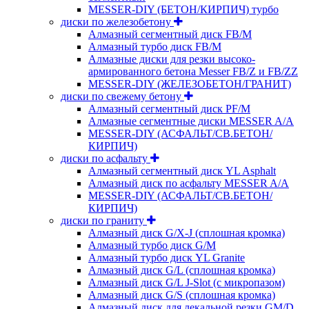
MESSER-DIY (БЕТОН/КИРПИЧ) турбо
диски по железобетону
Алмазный сегментный диск FB/M
Алмазный турбо диск FB/M
Алмазные диски для резки высоко-
армированного бетона Messer FB/Z и FB/ZZ
MESSER-DIY (ЖЕЛЕЗОБЕТОН/ГРАНИТ)
диски по свежему бетону
Алмазный сегментный диск PF/M
Алмазные сегментные диски MESSER A/A
MESSER-DIY (АСФАЛЬТ/СВ.БЕТОН/
КИРПИЧ)
диски по асфальту
Алмазный сегментный диск YL Asphalt
Алмазный диск по асфальту MESSER A/A
MESSER-DIY (АСФАЛЬТ/СВ.БЕТОН/
КИРПИЧ)
диски по граниту
Алмазный диск G/X-J (сплошная кромка)
Алмазный турбо диск G/M
Алмазный турбо диск YL Granite
Алмазный диск G/L (сплошная кромка)
Алмазный диск G/L J-Slot (с микропазом)
Алмазный диск G/S (сплошная кромка)
Алмазный диск для лекальной резки GM/D