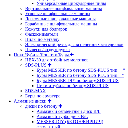
Универсальные циркулярные пилы
Вертикальные шлифовальные машины
Угловые шлифовальные машины
Ленточные шлифовальные машины
Барабанные шлифовальные машины
Кожухи для болгарок
Фаскосниматели
Пилы по металлу
Электрический резак для вспененных материалов
Пылесос/воздуходувка
Пики/Зубила/Лопатки/Буры
HEX-30 для отбойных молотков
SDS-PLUS
Буры MESSER по бетону SDS-PLUS тип "+"
Буры MESSER по бетону SDS-PLUS тип "-"
Буры MESSER-DIY по бетону SDS-PLUS
Пики и зубила по бетону SDS-PLUS
SDS-MAX
Буры по арматуре
Алмазные диски
диски по бетону
Алмазный сегментный диск B/L
Алмазный турбо диск B/L
MESSER-DIY (БЕТОН/КИРПИЧ)
сегментный