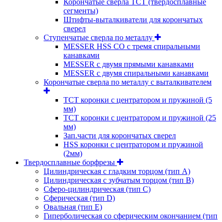
Корончатые сверла TCT (твердосплавные
сегменты)
Штифты-выталкиватели для корончатых
сверел
Ступенчатые сверла по металлу
MESSER HSS CО с тремя спиральными
канавками
MESSER с двумя прямыми канавками
MESSER с двумя спиральными канавками
Корончатые сверла по металлу c выталкивателем
ТСТ коронки с центратором и пружиной (5
мм)
ТСТ коронки с центратором и пружиной (25
мм)
Зап.части для корончатых сверел
HSS коронки с центратором и пружиной
(2мм)
Твердосплавные борфрезы
Цилиндрическая с гладким торцом (тип А)
Цилиндрическая с зубчатым торцом (тип В)
Сферо-цилиндрическая (тип С)
Сферическая (тип D)
Овальная (тип Е)
Гиперболическая со сферическим окончанием (тип