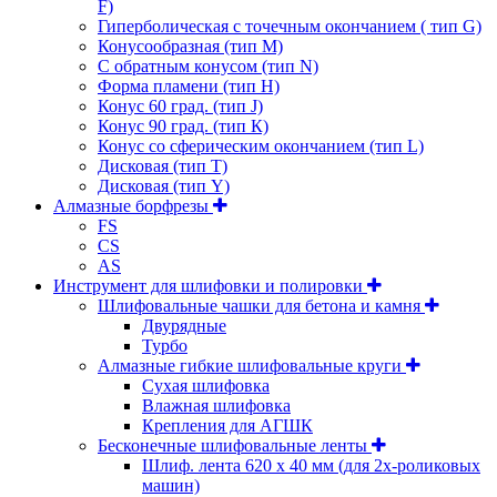
F)
Гиперболическая с точечным окончанием ( тип G)
Конусообразная (тип М)
C обратным конусом (тип N)
Форма пламени (тип H)
Конус 60 град. (тип J)
Конус 90 град. (тип К)
Конус со сферическим окончанием (тип L)
Дисковая (тип Т)
Дисковая (тип Y)
Алмазные борфрезы
FS
CS
AS
Инструмент для шлифовки и полировки
Шлифовальные чашки для бетона и камня
Двурядные
Турбо
Алмазные гибкие шлифовальные круги
Cухая шлифовка
Влажная шлифовка
Крепления для АГШК
Бесконечные шлифовальные ленты
Шлиф. лента 620 х 40 мм (для 2х-роликовых
машин)