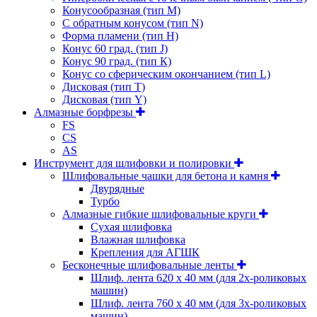
Конусообразная (тип М)
C обратным конусом (тип N)
Форма пламени (тип H)
Конус 60 град. (тип J)
Конус 90 град. (тип К)
Конус со сферическим окончанием (тип L)
Дисковая (тип Т)
Дисковая (тип Y)
Алмазные борфрезы
FS
CS
AS
Инструмент для шлифовки и полировки
Шлифовальные чашки для бетона и камня
Двурядные
Турбо
Алмазные гибкие шлифовальные круги
Cухая шлифовка
Влажная шлифовка
Крепления для АГШК
Бесконечные шлифовальные ленты
Шлиф. лента 620 х 40 мм (для 2х-роликовых
машин)
Шлиф. лента 760 х 40 мм (для 3х-роликовых
машин)