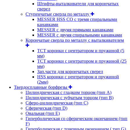
Штифты-выталкиватели для корончатых
сверел
Ступенчатые сверла по металлу
MESSER HSS CО с тремя спиральными
канавками
MESSER с двумя прямыми канавками
MESSER с двумя спиральными канавками
Корончатые сверла по металлу c выталкивателем
ТСТ коронки с центратором и пружиной (5
мм)
ТСТ коронки с центратором и пружиной (25
мм)
Зап.части для корончатых сверел
HSS коронки с центратором и пружиной
(2мм)
Твердосплавные борфрезы
Цилиндрическая с гладким торцом (тип А)
Цилиндрическая с зубчатым торцом (тип В)
Сферо-цилиндрическая (тип С)
Сферическая (тип D)
Овальная (тип Е)
Гиперболическая со сферическим окончанием (тип
F)
Гиперболическая с точечным окончанием ( тип G)