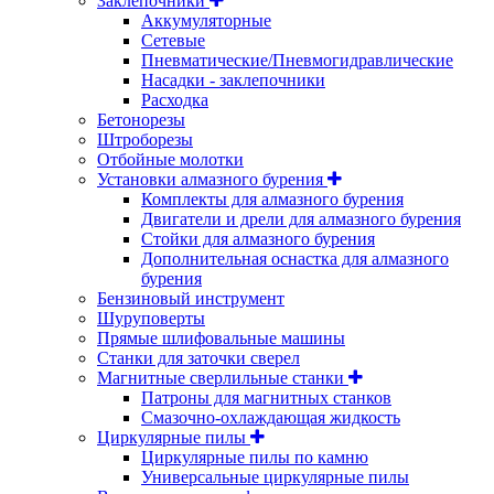
Заклепочники
Аккумуляторные
Сетевые
Пневматические/Пневмогидравлические
Насадки - заклепочники
Расходка
Бетонорезы
Штроборезы
Отбойные молотки
Установки алмазного бурения
Комплекты для алмазного бурения
Двигатели и дрели для алмазного бурения
Стойки для алмазного бурения
Дополнительная оснастка для алмазного
бурения
Бензиновый инструмент
Шуруповерты
Прямые шлифовальные машины
Станки для заточки сверел
Магнитные сверлильные станки
Патроны для магнитных станков
Смазочно-охлаждающая жидкость
Циркулярные пилы
Циркулярные пилы по камню
Универсальные циркулярные пилы