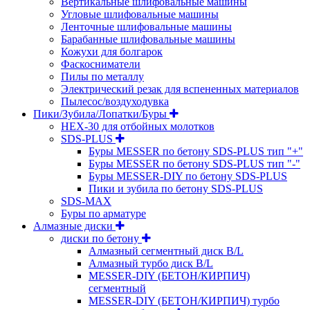
Вертикальные шлифовальные машины
Угловые шлифовальные машины
Ленточные шлифовальные машины
Барабанные шлифовальные машины
Кожухи для болгарок
Фаскосниматели
Пилы по металлу
Электрический резак для вспененных материалов
Пылесос/воздуходувка
Пики/Зубила/Лопатки/Буры
HEX-30 для отбойных молотков
SDS-PLUS
Буры MESSER по бетону SDS-PLUS тип "+"
Буры MESSER по бетону SDS-PLUS тип "-"
Буры MESSER-DIY по бетону SDS-PLUS
Пики и зубила по бетону SDS-PLUS
SDS-MAX
Буры по арматуре
Алмазные диски
диски по бетону
Алмазный сегментный диск B/L
Алмазный турбо диск B/L
MESSER-DIY (БЕТОН/КИРПИЧ)
сегментный
MESSER-DIY (БЕТОН/КИРПИЧ) турбо