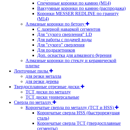
Спеченные коронки по камню (M14)
Вакуумные коронки по камню (распродажа)
Коронки MESSER REDLINE по граниту
(М14)
Алмазные коронки по бетону
С лазерной наваркой сегментов
Для "сухого сверления" LD
Для работы с подачей воды
Для "сухого" сверления
Для подразетников
Доп. оснастка для алмазного бурения
Алмазные коронки по стеклу и керамической
плитке
Ленточные пилы
для резки металла
для резки дерева
Твердосплавные отрезные диски
ТСТ диски по металлу
ТСТ диски универсальные
Сверла по металлу
Корончатые сверла по металлу (TCT и HSS)
Корончатые сверла HSS (быстрорежущая
сталь)
Корончатые сверла TCT (твердосплавные
сегменты)