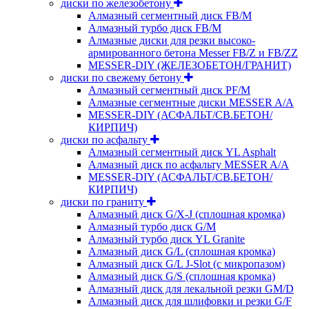
диски по железобетону
Алмазный сегментный диск FB/M
Алмазный турбо диск FB/M
Алмазные диски для резки высоко-
армированного бетона Messer FB/Z и FB/ZZ
MESSER-DIY (ЖЕЛЕЗОБЕТОН/ГРАНИТ)
диски по свежему бетону
Алмазный сегментный диск PF/M
Алмазные сегментные диски MESSER A/A
MESSER-DIY (АСФАЛЬТ/СВ.БЕТОН/
КИРПИЧ)
диски по асфальту
Алмазный сегментный диск YL Asphalt
Алмазный диск по асфальту MESSER A/A
MESSER-DIY (АСФАЛЬТ/СВ.БЕТОН/
КИРПИЧ)
диски по граниту
Алмазный диск G/X-J (сплошная кромка)
Алмазный турбо диск G/M
Алмазный турбо диск YL Granite
Алмазный диск G/L (сплошная кромка)
Алмазный диск G/L J-Slot (с микропазом)
Алмазный диск G/S (сплошная кромка)
Алмазный диск для лекальной резки GM/D
Алмазный диск для шлифовки и резки G/F