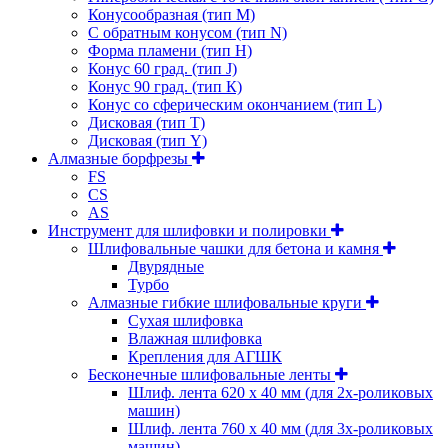
Конусообразная (тип М)
C обратным конусом (тип N)
Форма пламени (тип H)
Конус 60 град. (тип J)
Конус 90 град. (тип К)
Конус со сферическим окончанием (тип L)
Дисковая (тип Т)
Дисковая (тип Y)
Алмазные борфрезы
FS
CS
AS
Инструмент для шлифовки и полировки
Шлифовальные чашки для бетона и камня
Двурядные
Турбо
Алмазные гибкие шлифовальные круги
Cухая шлифовка
Влажная шлифовка
Крепления для АГШК
Бесконечные шлифовальные ленты
Шлиф. лента 620 х 40 мм (для 2х-роликовых
машин)
Шлиф. лента 760 х 40 мм (для 3х-роликовых
машин)