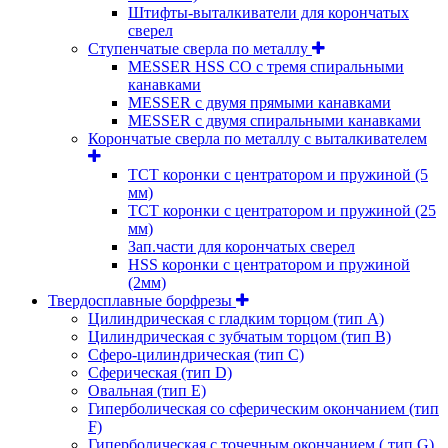
Штифты-выталкиватели для корончатых
сверел
Ступенчатые сверла по металлу
MESSER HSS CО с тремя спиральными
канавками
MESSER с двумя прямыми канавками
MESSER с двумя спиральными канавками
Корончатые сверла по металлу c выталкивателем
ТСТ коронки с центратором и пружиной (5
мм)
ТСТ коронки с центратором и пружиной (25
мм)
Зап.части для корончатых сверел
HSS коронки с центратором и пружиной
(2мм)
Твердосплавные борфрезы
Цилиндрическая с гладким торцом (тип А)
Цилиндрическая с зубчатым торцом (тип В)
Сферо-цилиндрическая (тип С)
Сферическая (тип D)
Овальная (тип Е)
Гиперболическая со сферическим окончанием (тип
F)
Гиперболическая с точечным окончанием ( тип G)