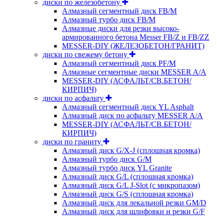
диски по железобетону
Алмазный сегментный диск FB/M
Алмазный турбо диск FB/M
Алмазные диски для резки высоко-
армированного бетона Messer FB/Z и FB/ZZ
MESSER-DIY (ЖЕЛЕЗОБЕТОН/ГРАНИТ)
диски по свежему бетону
Алмазный сегментный диск PF/M
Алмазные сегментные диски MESSER A/A
MESSER-DIY (АСФАЛЬТ/СВ.БЕТОН/
КИРПИЧ)
диски по асфальту
Алмазный сегментный диск YL Asphalt
Алмазный диск по асфальту MESSER A/A
MESSER-DIY (АСФАЛЬТ/СВ.БЕТОН/
КИРПИЧ)
диски по граниту
Алмазный диск G/X-J (сплошная кромка)
Алмазный турбо диск G/M
Алмазный турбо диск YL Granite
Алмазный диск G/L (сплошная кромка)
Алмазный диск G/L J-Slot (с микропазом)
Алмазный диск G/S (сплошная кромка)
Алмазный диск для лекальной резки GM/D
Алмазный диск для шлифовки и резки G/F