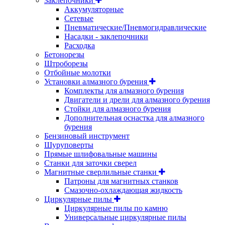
Заклепочники
Аккумуляторные
Сетевые
Пневматические/Пневмогидравлические
Насадки - заклепочники
Расходка
Бетонорезы
Штроборезы
Отбойные молотки
Установки алмазного бурения
Комплекты для алмазного бурения
Двигатели и дрели для алмазного бурения
Стойки для алмазного бурения
Дополнительная оснастка для алмазного
бурения
Бензиновый инструмент
Шуруповерты
Прямые шлифовальные машины
Станки для заточки сверел
Магнитные сверлильные станки
Патроны для магнитных станков
Смазочно-охлаждающая жидкость
Циркулярные пилы
Циркулярные пилы по камню
Универсальные циркулярные пилы