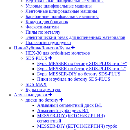
Вертикальные шлифовальные машины
Угловые шлифовальные машины
Ленточные шлифовальные машины
Барабанные шлифовальные машины
Кожухи для болгарок
Фаскосниматели
Пилы по металлу
Электрический резак для вспененных материалов
Пылесос/воздуходувка
Пики/Зубила/Лопатки/Буры
HEX-30 для отбойных молотков
SDS-PLUS
Буры MESSER по бетону SDS-PLUS тип "+"
Буры MESSER по бетону SDS-PLUS тип "-"
Буры MESSER-DIY по бетону SDS-PLUS
Пики и зубила по бетону SDS-PLUS
SDS-MAX
Буры по арматуре
Алмазные диски
диски по бетону
Алмазный сегментный диск B/L
Алмазный турбо диск B/L
MESSER-DIY (БЕТОН/КИРПИЧ)
сегментный
MESSER-DIY (БЕТОН/КИРПИЧ) турбо