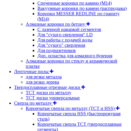
Спеченные коронки по камню (M14)
Вакуумные коронки по камню (распродажа)
Коронки MESSER REDLINE по граниту
(М14)
Алмазные коронки по бетону
С лазерной наваркой сегментов
Для "сухого сверления" LD
Для работы с подачей воды
Для "сухого" сверления
Для подразетников
Доп. оснастка для алмазного бурения
Алмазные коронки по стеклу и керамической
плитке
Ленточные пилы
для резки металла
для резки дерева
Твердосплавные отрезные диски
ТСТ диски по металлу
ТСТ диски универсальные
Сверла по металлу
Корончатые сверла по металлу (TCT и HSS)
Корончатые сверла HSS (быстрорежущая
сталь)
Корончатые сверла TCT (твердосплавные
сегменты)