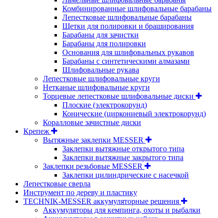
Комбинированные шлифовальные барабаны
Лепестковые шлифовальные барабаны
Щетки для полировки и браширования
Барабаны для зачистки
Барабаны для полировки
Основания для шлифовальных рукавов
Барабаны с синтетическими алмазами
Шлифовальные рукава
Лепестковые шлифовальные круги
Нетканые шлифовальные круги
Торцевые лепестковые шлифовальные диски
Плоские (электрокорунд)
Конические (циркониевый электрокорунд)
Коралловые зачистные диски
Крепеж
Вытяжные заклепки MESSER
Заклепки вытяжные открытого типа
Заклепки вытяжные закрытого типа
Заклепки резьбовые MESSER
Заклепки цилиндрические с насечкой
Лепестковые сверла
Инструмент по дереву и пластику
TECHNIK-MESSER аккумуляторные решения
Аккумуляторы для кемпинга, охоты и рыбалки