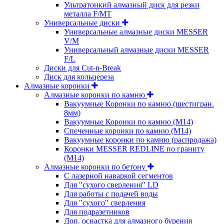
Ультратонкий алмазный диск для резки
металла F/MT
Универсальные диски
Универсальные алмазные диски MESSER
V/M
Универсальный алмазные диски MESSER
F/L
Диски для Cut-n-Break
Диск для кольцереза
Алмазные коронки
Алмазные коронки по камню
Вакуумные Коронки по камню (шестигран.
8мм)
Вакуумные Коронки по камню (M14)
Спеченные коронки по камню (M14)
Вакуумные коронки по камню (распродажа)
Коронки MESSER REDLINE по граниту
(М14)
Алмазные коронки по бетону
С лазерной наваркой сегментов
Для "сухого сверления" LD
Для работы с подачей воды
Для "сухого" сверления
Для подразетников
Доп. оснастка для алмазного бурения