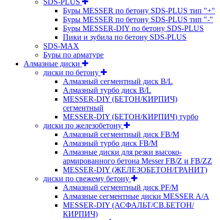
SDS-PLUS
Буры MESSER по бетону SDS-PLUS тип "+"
Буры MESSER по бетону SDS-PLUS тип "-"
Буры MESSER-DIY по бетону SDS-PLUS
Пики и зубила по бетону SDS-PLUS
SDS-MAX
Буры по арматуре
Алмазные диски
диски по бетону
Алмазный сегментный диск B/L
Алмазный турбо диск B/L
MESSER-DIY (БЕТОН/КИРПИЧ)
сегментный
MESSER-DIY (БЕТОН/КИРПИЧ) турбо
диски по железобетону
Алмазный сегментный диск FB/M
Алмазный турбо диск FB/M
Алмазные диски для резки высоко-
армированного бетона Messer FB/Z и FB/ZZ
MESSER-DIY (ЖЕЛЕЗОБЕТОН/ГРАНИТ)
диски по свежему бетону
Алмазный сегментный диск PF/M
Алмазные сегментные диски MESSER A/A
MESSER-DIY (АСФАЛЬТ/СВ.БЕТОН/
КИРПИЧ)