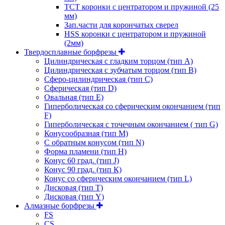
ТСТ коронки с центратором и пружиной (25
мм)
Зап.части для корончатых сверел
HSS коронки с центратором и пружиной
(2мм)
Твердосплавные борфрезы
Цилиндрическая с гладким торцом (тип А)
Цилиндрическая с зубчатым торцом (тип В)
Сферо-цилиндрическая (тип С)
Сферическая (тип D)
Овальная (тип Е)
Гиперболическая со сферическим окончанием (тип
F)
Гиперболическая с точечным окончанием ( тип G)
Конусообразная (тип М)
C обратным конусом (тип N)
Форма пламени (тип H)
Конус 60 град. (тип J)
Конус 90 град. (тип К)
Конус со сферическим окончанием (тип L)
Дисковая (тип Т)
Дисковая (тип Y)
Алмазные борфрезы
FS
CS