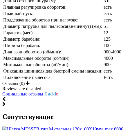
Длина сетевого шнура (м):
3.0
Плавная регулировка оборотов:
есть
Плавный пуск:
есть
Поддержание оборотов при нагрузке:
есть
Диаметр патрубка для пылесоса(внеш/внут) (мм):
51
Гарантия (мес):
12
Диаметр барабана:
125
Ширина барабана:
100
Диапазон оборотов (об/мин):
900-4000
Максимальные обороты (об/мин):
4000
Минимальные обороты (об/мин):
900
Фиксация шпинделя для быстрой смены насадки:
есть
Подключение пылесоса:
Есть
Отзывы (0)
Reviews are disabled
Социальные отзывы
Cackl
e
Cопутствующие