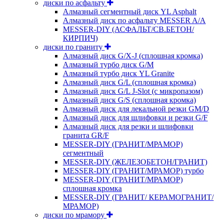
диски по асфальту
Алмазный сегментный диск YL Asphalt
Алмазный диск по асфальту MESSER A/A
MESSER-DIY (АСФАЛЬТ/СВ.БЕТОН/
КИРПИЧ)
диски по граниту
Алмазный диск G/X-J (сплошная кромка)
Алмазный турбо диск G/M
Алмазный турбо диск YL Granite
Алмазный диск G/L (сплошная кромка)
Алмазный диск G/L J-Slot (с микропазом)
Алмазный диск G/S (сплошная кромка)
Алмазный диск для лекальной резки GM/D
Алмазный диск для шлифовки и резки G/F
Алмазный диск для резки и шлифовки
гранита GR/F
MESSER-DIY (ГРАНИТ/МРАМОР)
сегментный
MESSER-DIY (ЖЕЛЕЗОБЕТОН/ГРАНИТ)
MESSER-DIY (ГРАНИТ/МРАМОР) турбо
MESSER-DIY (ГРАНИТ/МРАМОР)
сплошная кромка
MESSER-DIY (ГРАНИТ/ КЕРАМОГРАНИТ/
МРАМОР)
диски по мрамору