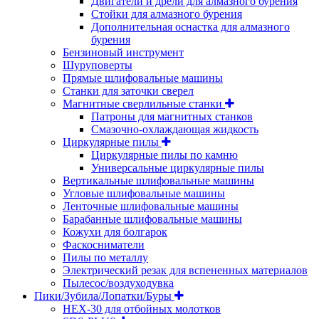
Двигатели и дрели для алмазного бурения
Стойки для алмазного бурения
Дополнительная оснастка для алмазного
бурения
Бензиновый инструмент
Шуруповерты
Прямые шлифовальные машины
Станки для заточки сверел
Магнитные сверлильные станки
Патроны для магнитных станков
Смазочно-охлаждающая жидкость
Циркулярные пилы
Циркулярные пилы по камню
Универсальные циркулярные пилы
Вертикальные шлифовальные машины
Угловые шлифовальные машины
Ленточные шлифовальные машины
Барабанные шлифовальные машины
Кожухи для болгарок
Фаскосниматели
Пилы по металлу
Электрический резак для вспененных материалов
Пылесос/воздуходувка
Пики/Зубила/Лопатки/Буры
HEX-30 для отбойных молотков