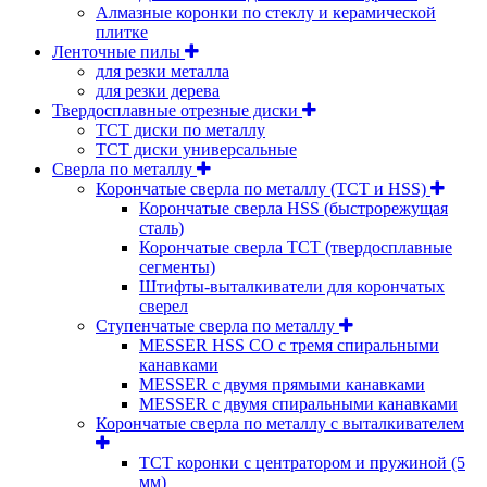
Алмазные коронки по стеклу и керамической
плитке
Ленточные пилы
для резки металла
для резки дерева
Твердосплавные отрезные диски
ТСТ диски по металлу
ТСТ диски универсальные
Сверла по металлу
Корончатые сверла по металлу (TCT и HSS)
Корончатые сверла HSS (быстрорежущая
сталь)
Корончатые сверла TCT (твердосплавные
сегменты)
Штифты-выталкиватели для корончатых
сверел
Ступенчатые сверла по металлу
MESSER HSS CО с тремя спиральными
канавками
MESSER с двумя прямыми канавками
MESSER с двумя спиральными канавками
Корончатые сверла по металлу c выталкивателем
ТСТ коронки с центратором и пружиной (5
мм)