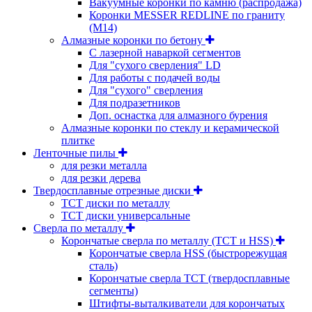
Вакуумные коронки по камню (распродажа)
Коронки MESSER REDLINE по граниту
(М14)
Алмазные коронки по бетону
С лазерной наваркой сегментов
Для "сухого сверления" LD
Для работы с подачей воды
Для "сухого" сверления
Для подразетников
Доп. оснастка для алмазного бурения
Алмазные коронки по стеклу и керамической
плитке
Ленточные пилы
для резки металла
для резки дерева
Твердосплавные отрезные диски
ТСТ диски по металлу
ТСТ диски универсальные
Сверла по металлу
Корончатые сверла по металлу (TCT и HSS)
Корончатые сверла HSS (быстрорежущая
сталь)
Корончатые сверла TCT (твердосплавные
сегменты)
Штифты-выталкиватели для корончатых