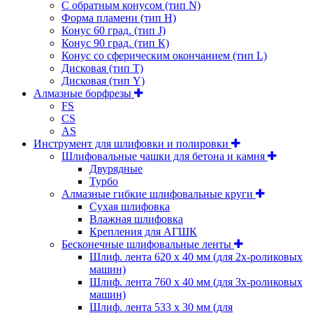
C обратным конусом (тип N)
Форма пламени (тип H)
Конус 60 град. (тип J)
Конус 90 град. (тип К)
Конус со сферическим окончанием (тип L)
Дисковая (тип Т)
Дисковая (тип Y)
Алмазные борфрезы
FS
CS
AS
Инструмент для шлифовки и полировки
Шлифовальные чашки для бетона и камня
Двурядные
Турбо
Алмазные гибкие шлифовальные круги
Cухая шлифовка
Влажная шлифовка
Крепления для АГШК
Бесконечные шлифовальные ленты
Шлиф. лента 620 х 40 мм (для 2х-роликовых
машин)
Шлиф. лента 760 х 40 мм (для 3х-роликовых
машин)
Шлиф. лента 533 х 30 мм (для