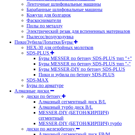
Ленточные шлифовальные машины
Барабанные шлифовальные машины
Кожухи для болгарок
Фаскосниматели
Пилы по металлу
Электрический резак для вспененных материалов
Пылесос/воздуходувка
Пики/Зубила/Лопатки/Буры
HEX-30 для отбойных молотков
SDS-PLUS
Буры MESSER по бетону SDS-PLUS тип "+"
Буры MESSER по бетону SDS-PLUS тип "-"
Буры MESSER-DIY по бетону SDS-PLUS
Пики и зубила по бетону SDS-PLUS
SDS-MAX
Буры по арматуре
Алмазные диски
диски по бетону
Алмазный сегментный диск B/L
Алмазный турбо диск B/L
MESSER-DIY (БЕТОН/КИРПИЧ)
сегментный
MESSER-DIY (БЕТОН/КИРПИЧ) турбо
диски по железобетону
Алмазный сегментный диск FB/M