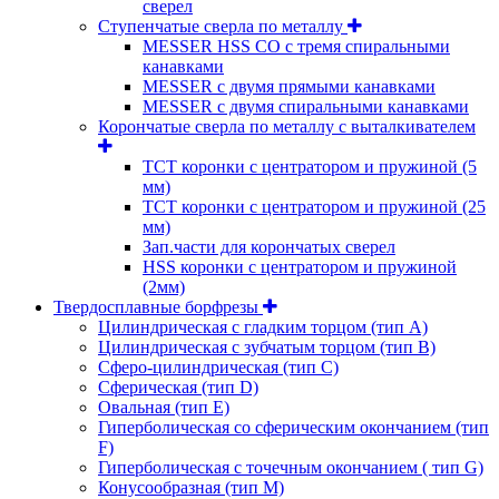
сверел
Ступенчатые сверла по металлу
MESSER HSS CО с тремя спиральными
канавками
MESSER с двумя прямыми канавками
MESSER с двумя спиральными канавками
Корончатые сверла по металлу c выталкивателем
ТСТ коронки с центратором и пружиной (5
мм)
ТСТ коронки с центратором и пружиной (25
мм)
Зап.части для корончатых сверел
HSS коронки с центратором и пружиной
(2мм)
Твердосплавные борфрезы
Цилиндрическая с гладким торцом (тип А)
Цилиндрическая с зубчатым торцом (тип В)
Сферо-цилиндрическая (тип С)
Сферическая (тип D)
Овальная (тип Е)
Гиперболическая со сферическим окончанием (тип
F)
Гиперболическая с точечным окончанием ( тип G)
Конусообразная (тип М)