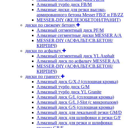
Алмазный турбо диск FB/M
Алмазные диски для резки высоко-
армированного бетона Messer FB/Z и FB/ZZ
MESSER-DIY (ЖЕЛЕЗОБЕТОН/ГРАНИТ)
диски по свежему бетону
Алмазный сегментный диск PF/M
Алмазные сегментные диски MESSER A/A
MESSER-DIY (АСФАЛЬТ/СВ.БЕТОН/
КИРПИЧ)
диски по асфальту
Алмазный сегментный диск YL Asphalt
Алмазный диск по асфальту MESSER A/A
MESSER-DIY (АСФАЛЬТ/СВ.БЕТОН/
КИРПИЧ)
диски по граниту
Алмазный диск G/X-J (сплошная кромка)
Алмазный турбо диск G/M
Алмазный турбо диск YL Granite
Алмазный диск G/L (сплошная кромка)
Алмазный диск G/L J-Slot (с микропазом)
Алмазный диск G/S (сплошная кромка)
Алмазный диск для лекальной резки GM/D
Алмазный диск для шлифовки и резки G/F
Алмазный диск для резки и шлифовки
гранита GR/F