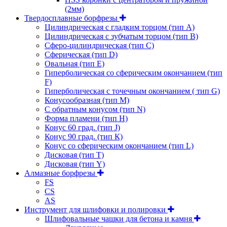
(2мм)
Твердосплавные борфрезы
Цилиндрическая с гладким торцом (тип А)
Цилиндрическая с зубчатым торцом (тип В)
Сферо-цилиндрическая (тип С)
Сферическая (тип D)
Овальная (тип Е)
Гиперболическая со сферическим окончанием (тип
F)
Гиперболическая с точечным окончанием ( тип G)
Конусообразная (тип М)
C обратным конусом (тип N)
Форма пламени (тип H)
Конус 60 град. (тип J)
Конус 90 град. (тип К)
Конус со сферическим окончанием (тип L)
Дисковая (тип Т)
Дисковая (тип Y)
Алмазные борфрезы
FS
CS
AS
Инструмент для шлифовки и полировки
Шлифовальные чашки для бетона и камня