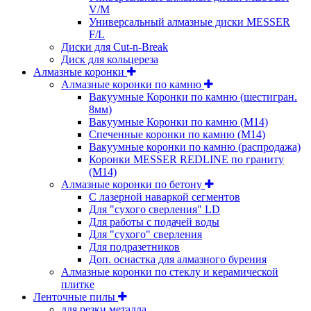
V/M
Универсальный алмазные диски MESSER
F/L
Диски для Cut-n-Break
Диск для кольцереза
Алмазные коронки
Алмазные коронки по камню
Вакуумные Коронки по камню (шестигран.
8мм)
Вакуумные Коронки по камню (M14)
Спеченные коронки по камню (M14)
Вакуумные коронки по камню (распродажа)
Коронки MESSER REDLINE по граниту
(М14)
Алмазные коронки по бетону
С лазерной наваркой сегментов
Для "сухого сверления" LD
Для работы с подачей воды
Для "сухого" сверления
Для подразетников
Доп. оснастка для алмазного бурения
Алмазные коронки по стеклу и керамической
плитке
Ленточные пилы
для резки металла