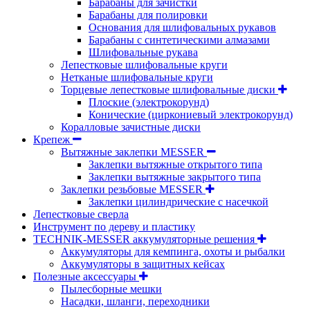
Барабаны для зачистки
Барабаны для полировки
Основания для шлифовальных рукавов
Барабаны с синтетическими алмазами
Шлифовальные рукава
Лепестковые шлифовальные круги
Нетканые шлифовальные круги
Торцевые лепестковые шлифовальные диски
Плоские (электрокорунд)
Конические (циркониевый электрокорунд)
Коралловые зачистные диски
Крепеж
Вытяжные заклепки MESSER
Заклепки вытяжные открытого типа
Заклепки вытяжные закрытого типа
Заклепки резьбовые MESSER
Заклепки цилиндрические с насечкой
Лепестковые сверла
Инструмент по дереву и пластику
TECHNIK-MESSER аккумуляторные решения
Аккумуляторы для кемпинга, охоты и рыбалки
Аккумуляторы в защитных кейсах
Полезные аксессуары
Пылесборные мешки
Насадки, шланги, переходники