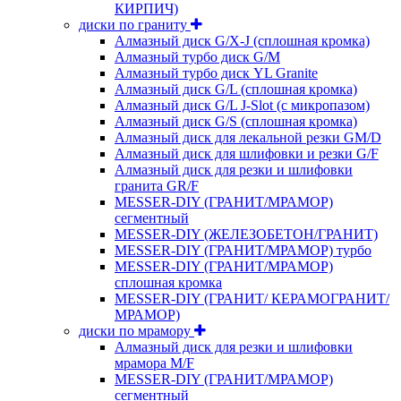
КИРПИЧ)
диски по граниту
Алмазный диск G/X-J (сплошная кромка)
Алмазный турбо диск G/M
Алмазный турбо диск YL Granite
Алмазный диск G/L (сплошная кромка)
Алмазный диск G/L J-Slot (с микропазом)
Алмазный диск G/S (сплошная кромка)
Алмазный диск для лекальной резки GM/D
Алмазный диск для шлифовки и резки G/F
Алмазный диск для резки и шлифовки
гранита GR/F
MESSER-DIY (ГРАНИТ/МРАМОР)
сегментный
MESSER-DIY (ЖЕЛЕЗОБЕТОН/ГРАНИТ)
MESSER-DIY (ГРАНИТ/МРАМОР) турбо
MESSER-DIY (ГРАНИТ/МРАМОР)
сплошная кромка
MESSER-DIY (ГРАНИТ/ КЕРАМОГРАНИТ/
МРАМОР)
диски по мрамору
Алмазный диск для резки и шлифовки
мрамора M/F
MESSER-DIY (ГРАНИТ/МРАМОР)
сегментный