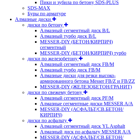
Пики и зубила по бетону SDS-PLUS
SDS-MAX
Буры по арматуре
Алмазные диски
диски по бетону
Алмазный сегментный диск B/L
Алмазный турбо диск B/L
MESSER-DIY (БЕТОН/КИРПИЧ)
сегментный
MESSER-DIY (БЕТОН/КИРПИЧ) турбо
диски по железобетону
Алмазный сегментный диск FB/M
Алмазный турбо диск FB/M
Алмазные диски для резки высоко-
армированного бетона Messer FB/Z и FB/ZZ
MESSER-DIY (ЖЕЛЕЗОБЕТОН/ГРАНИТ)
диски по свежему бетону
Алмазный сегментный диск PF/M
Алмазные сегментные диски MESSER A/A
MESSER-DIY (АСФАЛЬТ/СВ.БЕТОН/
КИРПИЧ)
диски по асфальту
Алмазный сегментный диск YL Asphalt
Алмазный диск по асфальту MESSER A/A
MESSER-DIY (АСФАЛЬТ/СВ.БЕТОН/