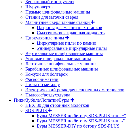
Бензиновый инструмент
Шуруповерты
Прямые шлифовальные машины
Станки для заточки сверел
Магнитные сверлильные станки
Патроны для магнитных станков
Смазочно-охлаждающая жидкость
Циркулярные пилы
Циркулярные пилы по камню
Универсальные циркулярные пилы
Вертикальные шлифовальные машины
Угловые шлифовальные машины
Ленточные шлифовальные машины
Барабанные шлифовальные машины
Кожухи для болгарок
Фаскосниматели
Пилы по металлу
Электрический резак для вспененных материалов
Пылесос/воздуходувка
Пики/Зубила/Лопатки/Буры
HEX-30 для отбойных молотков
SDS-PLUS
Буры MESSER по бетону SDS-PLUS тип "+"
Буры MESSER по бетону SDS-PLUS тип "-"
Буры MESSER-DIY по бетону SDS-PLUS