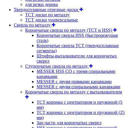
для резки дерева
Твердосплавные отрезные диски
ТСТ диски по металлу
ТСТ диски универсальные
Сверла по металлу
Корончатые сверла по металлу (TCT и HSS)
Корончатые сверла HSS (быстрорежущая
сталь)
Корончатые сверла TCT (твердосплавные
сегменты)
Штифты-выталкиватели для корончатых
сверел
Ступенчатые сверла по металлу
MESSER HSS CО с тремя спиральными
канавками
MESSER с двумя прямыми канавками
MESSER с двумя спиральными канавками
Корончатые сверла по металлу c выталкивателем
ТСТ коронки с центратором и пружиной (5
мм)
ТСТ коронки с центратором и пружиной (25
мм)
Зап.части для корончатых сверел
HSS коронки с центратором и пружиной