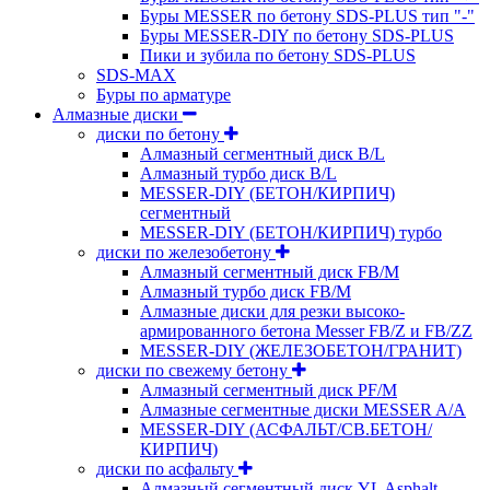
Буры MESSER по бетону SDS-PLUS тип "-"
Буры MESSER-DIY по бетону SDS-PLUS
Пики и зубила по бетону SDS-PLUS
SDS-MAX
Буры по арматуре
Алмазные диски
диски по бетону
Алмазный сегментный диск B/L
Алмазный турбо диск B/L
MESSER-DIY (БЕТОН/КИРПИЧ)
сегментный
MESSER-DIY (БЕТОН/КИРПИЧ) турбо
диски по железобетону
Алмазный сегментный диск FB/M
Алмазный турбо диск FB/M
Алмазные диски для резки высоко-
армированного бетона Messer FB/Z и FB/ZZ
MESSER-DIY (ЖЕЛЕЗОБЕТОН/ГРАНИТ)
диски по свежему бетону
Алмазный сегментный диск PF/M
Алмазные сегментные диски MESSER A/A
MESSER-DIY (АСФАЛЬТ/СВ.БЕТОН/
КИРПИЧ)
диски по асфальту
Алмазный сегментный диск YL Asphalt