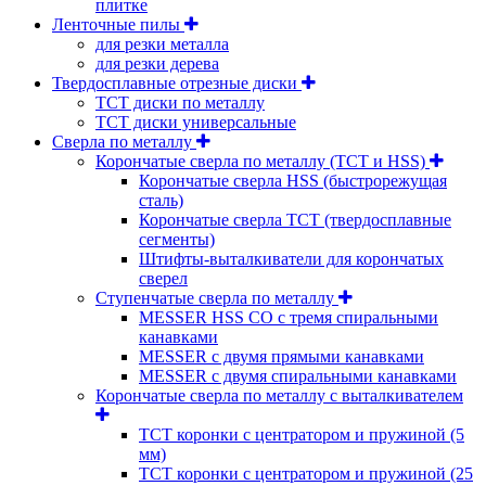
плитке
Ленточные пилы
для резки металла
для резки дерева
Твердосплавные отрезные диски
ТСТ диски по металлу
ТСТ диски универсальные
Сверла по металлу
Корончатые сверла по металлу (TCT и HSS)
Корончатые сверла HSS (быстрорежущая
сталь)
Корончатые сверла TCT (твердосплавные
сегменты)
Штифты-выталкиватели для корончатых
сверел
Ступенчатые сверла по металлу
MESSER HSS CО с тремя спиральными
канавками
MESSER с двумя прямыми канавками
MESSER с двумя спиральными канавками
Корончатые сверла по металлу c выталкивателем
ТСТ коронки с центратором и пружиной (5
мм)
ТСТ коронки с центратором и пружиной (25