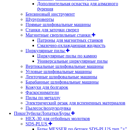
Дополнительная оснастка для алмазного
бурения
Бензиновый инструмент
Шуруповерты
Прямые шлифовальные машины
Станки для заточки сверел
Магнитные сверлильные станки
Патроны для магнитных станков
Смазочно-охлаждающая жидкость
Циркулярные пилы
Циркулярные пилы по камню
Универсальные циркулярные пилы
Вертикальные шлифовальные машины
Угловые шлифовальные машины
Ленточные шлифовальные машины
Барабанные шлифовальные машины
Кожухи для болгарок
Фаскосниматели
Пилы по металлу
Электрический резак для вспененных материалов
Пылесос/воздуходувка
Пики/Зубила/Лопатки/Буры
HEX-30 для отбойных молотков
SDS-PLUS
Буры MESSER по бетону SDS-PLUS тип "+"