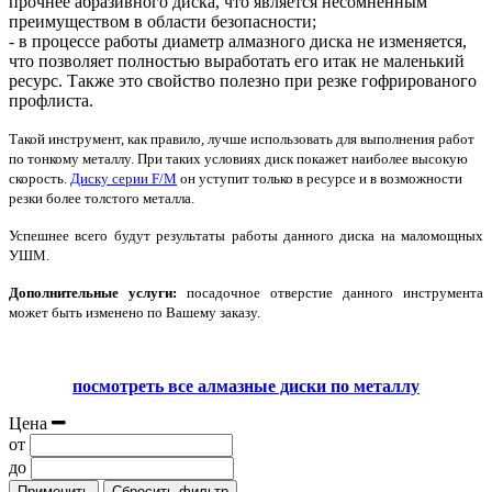
прочнее абразивного диска, что является несомненным
преимуществом в области безопасности;
- в процессе работы диаметр алмазного диска не изменяется,
что позволяет полностью выработать его итак не маленький
ресурс. Также это свойство полезно при резке гофрированого
профлиста.
Такой инструмент, как правило, лучше использовать для выполнения работ
по тонкому металлу. При таких условиях диск покажет наиболее высокую
скорость.
Диску серии
F
/
M
он уступит только в ресурсе и в возможности
резки более толстого металла.
Успешнее всего будут результаты работы данного диска на маломощных
УШМ.
Дополнительные услуги:
посадочное отверстие данного инструмента
может быть изменено по Вашему заказу.
посмотреть все алмазные диски по металлу
Цена
от
до
Применить
Сбросить фильтр