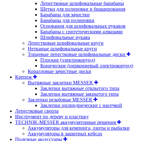
Лепестковые шлифовальные барабаны
Щетки для полировки и браширования
Барабаны для зачистки
Барабаны для полировки
Основания для шлифовальных рукавов
Барабаны с синтетическими алмазами
Шлифовальные рукава
Лепестковые шлифовальные круги
Нетканые шлифовальные круги
Торцевые лепестковые шлифовальные диски
Плоские (электрокорунд)
Конические (циркониевый электрокорунд)
Коралловые зачистные диски
Крепеж
Вытяжные заклепки MESSER
Заклепки вытяжные открытого типа
Заклепки вытяжные закрытого типа
Заклепки резьбовые MESSER
Заклепки цилиндрические с насечкой
Лепестковые сверла
Инструмент по дереву и пластику
TECHNIK-MESSER аккумуляторные решения
Аккумуляторы для кемпинга, охоты и рыбалки
Аккумуляторы в защитных кейсах
Полезные аксессуары