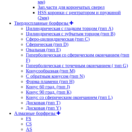
мм)
Зап.части для корончатых сверел
HSS коронки с центратором и пружиной
(2мм)
Твердосплавные борфрезы
Цилиндрическая с гладким торцом (тип А)
Цилиндрическая с зубчатым торцом (тип В)
Сферо-цилиндрическая (тип С)
Сферическая (тип D)
Овальная (тип Е)
Гиперболическая со сферическим окончанием (тип
F)
Гиперболическая с точечным окончанием ( тип G)
Конусообразная (тип М)
C обратным конусом (тип N)
Форма пламени (тип H)
Конус 60 град. (тип J)
Конус 90 град. (тип К)
Конус со сферическим окончанием (тип L)
Дисковая (тип Т)
Дисковая (тип Y)
Алмазные борфрезы
FS
CS
AS