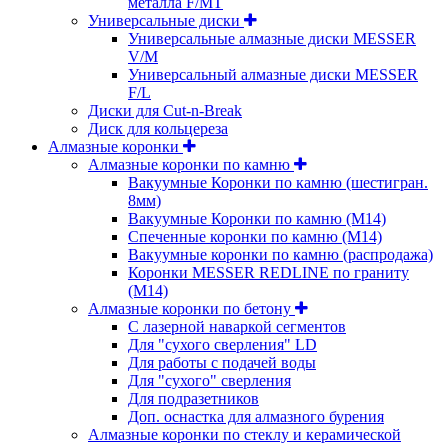
металла F/MT
Универсальные диски
Универсальные алмазные диски MESSER
V/M
Универсальный алмазные диски MESSER
F/L
Диски для Cut-n-Break
Диск для кольцереза
Алмазные коронки
Алмазные коронки по камню
Вакуумные Коронки по камню (шестигран.
8мм)
Вакуумные Коронки по камню (M14)
Спеченные коронки по камню (M14)
Вакуумные коронки по камню (распродажа)
Коронки MESSER REDLINE по граниту
(М14)
Алмазные коронки по бетону
С лазерной наваркой сегментов
Для "сухого сверления" LD
Для работы с подачей воды
Для "сухого" сверления
Для подразетников
Доп. оснастка для алмазного бурения
Алмазные коронки по стеклу и керамической