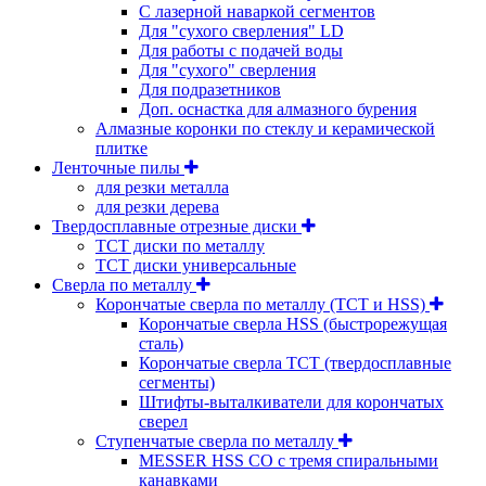
С лазерной наваркой сегментов
Для "сухого сверления" LD
Для работы с подачей воды
Для "сухого" сверления
Для подразетников
Доп. оснастка для алмазного бурения
Алмазные коронки по стеклу и керамической
плитке
Ленточные пилы
для резки металла
для резки дерева
Твердосплавные отрезные диски
ТСТ диски по металлу
ТСТ диски универсальные
Сверла по металлу
Корончатые сверла по металлу (TCT и HSS)
Корончатые сверла HSS (быстрорежущая
сталь)
Корончатые сверла TCT (твердосплавные
сегменты)
Штифты-выталкиватели для корончатых
сверел
Ступенчатые сверла по металлу
MESSER HSS CО с тремя спиральными
канавками