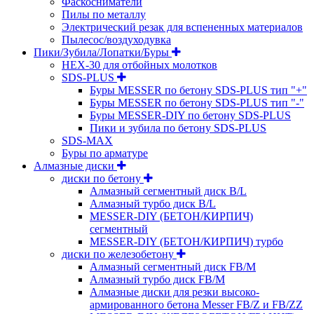
Фаскосниматели
Пилы по металлу
Электрический резак для вспененных материалов
Пылесос/воздуходувка
Пики/Зубила/Лопатки/Буры
HEX-30 для отбойных молотков
SDS-PLUS
Буры MESSER по бетону SDS-PLUS тип "+"
Буры MESSER по бетону SDS-PLUS тип "-"
Буры MESSER-DIY по бетону SDS-PLUS
Пики и зубила по бетону SDS-PLUS
SDS-MAX
Буры по арматуре
Алмазные диски
диски по бетону
Алмазный сегментный диск B/L
Алмазный турбо диск B/L
MESSER-DIY (БЕТОН/КИРПИЧ)
сегментный
MESSER-DIY (БЕТОН/КИРПИЧ) турбо
диски по железобетону
Алмазный сегментный диск FB/M
Алмазный турбо диск FB/M
Алмазные диски для резки высоко-
армированного бетона Messer FB/Z и FB/ZZ