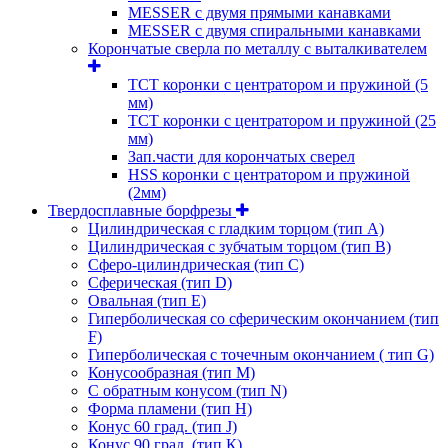
MESSER с двумя прямыми канавками
MESSER с двумя спиральными канавками
Корончатые сверла по металлу c выталкивателем
ТСТ коронки с центратором и пружиной (5
мм)
ТСТ коронки с центратором и пружиной (25
мм)
Зап.части для корончатых сверел
HSS коронки с центратором и пружиной
(2мм)
Твердосплавные борфрезы
Цилиндрическая с гладким торцом (тип А)
Цилиндрическая с зубчатым торцом (тип В)
Сферо-цилиндрическая (тип С)
Сферическая (тип D)
Овальная (тип Е)
Гиперболическая со сферическим окончанием (тип
F)
Гиперболическая с точечным окончанием ( тип G)
Конусообразная (тип М)
C обратным конусом (тип N)
Форма пламени (тип H)
Конус 60 град. (тип J)
Конус 90 град. (тип К)